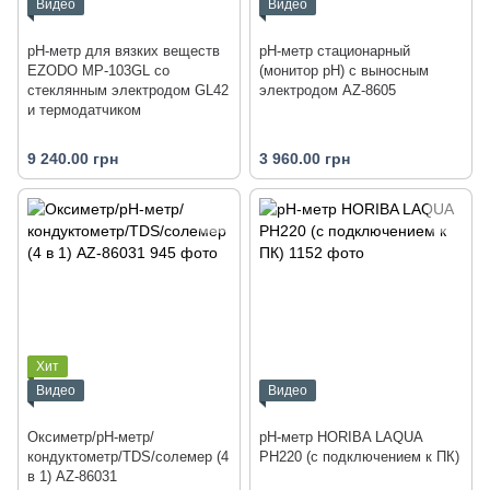
Видео
Видео
рН-метр для вязких веществ
pH-метр стационарный
EZODO MP-103GL со
(монитор pH) с выносным
стеклянным электродом GL42
электродом AZ-8605
и термодатчиком
9 240.00 грн
3 960.00 грн
Хит
Видео
Видео
Оксиметр/рН-метр/
pH-метр HORIBA LAQUA
кондуктометр/TDS/солемер (4
PH220 (с подключением к ПК)
в 1) AZ-86031