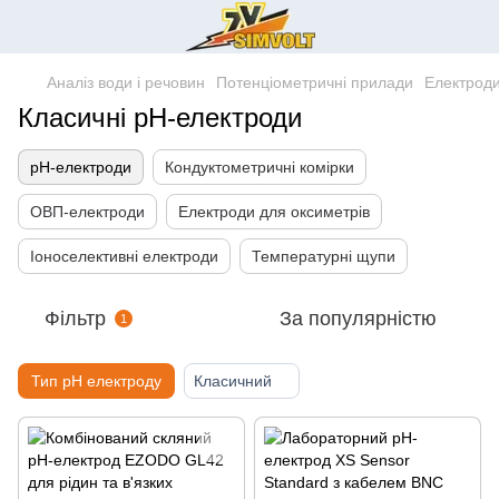
Аналіз води і речовин
Потенціометричні прилади
Електроди
Класичні pH-електроди
pH-електроди
Кондуктометричні комірки
ОВП-електроди
Електроди для оксиметрів
Іоноселективні електроди
Температурні щупи
Фільтр
За популярністю
1
Тип pH електроду
Класичний