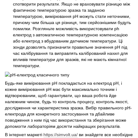
спотворити результати. Якщо не враховувати різницю між
фактичною температурою зразка та заданою
температурою, вимірювання pH можуть стати неточними,
причому чим більша ця різниця, тим серйознішими будуть
помилки. Розгляньте можливість використовувати ph
електрод з автоматичною температурною компенсацією
або електрод з вбудованим датчиком температури. Ці
зонди дозволять призначити правильне значення рН під
час калібрування та виправлять калібрований нахил для
впливів температури для зразків, які не мають кімнатної
температури.
Будь-яке вимірювання рН покладається на електрод рН, і
кожне вимірювання рН має бути максимально точним і
відтворюваним, щоб гарантувати, що ваша робота йде
належним чином, будь то контроль процесу, контроль якості,
дослідження чи характеристика зразка. Вибір правильного рН-
електрода для конкретного застосування та дбайливе
поводження з ним під час використання та зберігання може
допомогти лабораторіям досягти найкращих результатів.
В інтернет маркеті
https://simvolt.ua/
ви знайдете все необхідне