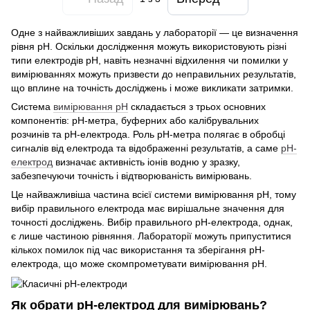
Одне з найважливіших завдань у лабораторії — це визначення
рівня pH. Оскільки дослідження можуть використовують різні
типи електродів рН, навіть незначні відхилення чи помилки у
вимірюваннях можуть призвести до неправильних результатів,
що вплине на точність досліджень і може викликати затримки.
Система
вимірювання pH
складається з трьох основних
компонентів: pH-метра, буферних або калібрувальних
розчинів та рН-електрода. Роль pH-метра полягає в обробці
сигналів від електрода та відображенні результатів, а саме
рН-
електрод
визначає активність іонів водню у зразку,
забезпечуючи точність і відтворюваність вимірювань.
Це найважливіша частина всієї системи вимірювання pH, тому
вибір правильного електрода має вирішальне значення для
точності досліджень. Вибір правильного рН-електрода, однак,
є лише частиною рівняння. Лабораторії можуть припуститися
кількох помилок під час використання та зберігання рН-
електрода, що може скомпрометувати вимірювання рН.
Як обрати рН-електрод для вимірювань?