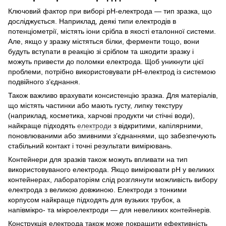
Ключовий фактор при виборі рН-електрода — тип зразка, що
досліджується. Наприклад, деякі типи електродів в
потенціометрії, містять іони срібла в якості еталонної системи.
Але, якщо у зразку містяться білки, ферменти тощо, вони
будуть вступати в реакцію зі сріблом та шкодити зразку і
можуть привести до поломки електрода. Щоб уникнути цієї
проблеми, потрібно використовувати рН-електрод із системою
подвійного з’єднання.
Також важливо врахувати консистенцію зразка. Для матеріалів,
що містять частинки або мають густу, липку текстуру
(наприклад, косметика, харчові продукти чи стічні води),
найкраще підходять
електроди
з відкритими, капілярними,
поновлюваними або змивними з’єднаннями, що забезпечують
стабільний контакт і точні результати вимірювань.
Контейнери для зразків також можуть впливати на тип
використовуваного електрода. Якщо вимірювати рН у великих
контейнерах, лабораторіям слід розглянути можливість вибору
електрода з великою довжиною. Електроди з тонкими
корпусом найкраще підходять для вузьких трубок, а
напівмікро- та мікроелектроди — для невеликих контейнерів.
Конструкція електрода також може покращити ефективність