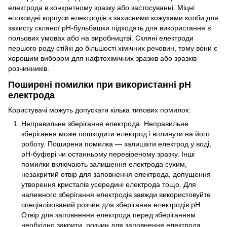
електрода в конкретному зразку або застосуванні. Міцні
епоксидні корпуси електродів з захисними кожухами колби для
захисту скляної рН-бульбашки підходять для використання в
польових умовах або на виробництві. Скляні електроди
першого роду стійкі до більшості хімічних речовин, тому вони є
хорошим вибором для нафтохімічних зразків або зразків
розчинників.
Поширені помилки при використанні рН
електрода
Користувачі можуть допускати кілька типових помилок:
Неправильне зберігання електрода. Неправильне
зберігання може пошкодити електрод і вплинути на його
роботу. Поширена помилка — залишати електрод у воді,
рН-буфері чи останньому перевіреному зразку. Інші
помилки включають залишення електрода сухим,
незакритий отвір для заповнення електрода, допущення
утворення кристалів усередині електрода тощо. Для
належного зберігання електродів завжди використовуйте
спеціалізований розчин для зберігання електродів pH.
Отвір для заповнення електрода перед зберіганням
необхідно закрити, розчин для заповнення електрода