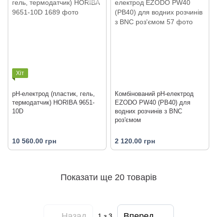
Хіт
pH-електрод (пластик, гель,
Комбінований рН-електрод
термодатчик) HORIBA 9651-
EZODO PW40 (PB40) для
10D
водних розчинів з BNC
роз'ємом
10 560.00 грн
2 120.00 грн
Показати ще 20 товарів
Назад
Вперед
1
з 3