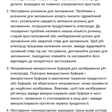
долити, всередині не повинно утворюватися кристалів.
Нехтування розчином для заповнення. Проблеми з
розчином для заповнення можуть знизити гідравлічний
тиск і уповільнити швидкість витікання розчину для
заповнення, погіршуючи продуктивність електрода. До
поширених проблем належать низька кількість розчину,
старий кристалізований або знебарвлений розчин для
заповнення або закритий отвір для заповнення. Щоб рН-
електрод працював належним чином, завжди відкривайте
заливний отвір під час тестування, доповнюйте розчин для
заповнення, періодично зливайте та наповнюйте його
відповідно до конкретного застосування.
Неправильне використання буферів для калібрування рН-
електродів. Повторне використання буферів і
використання буферів із закінченим терміном придатності
або буферів, які зберігалися неправильно, може призвести
до недійсних калібрувань. Важливо, щоб при калібруванні
рН-метра завжди використовували свіжі буфери в чисті
ємності, правильно їх утилізовували в кінці дня і завжди
використовували протягом терміну придатності.
Нехтування температурною корекцією також може суттєво