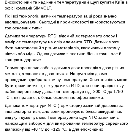
Високоточний та надійний
температурний щуп купити Київ
в
офісі компанії SIMVOLT.
Як і всі технології, датчики температури за ці роки значно
еволюціонували. Сьогодні в промисловості використовуються
три основних типи:
Датчики температури RTD, відомий як термометр опору і
вимірює температуру на опір елемента RTD. Датчик може
бути виготовлений з різних матеріалів, включаючи платину,
нікель або мідь. Однак датчики з платини більш точні, але й
коштують дорожче.
Термопара являє собою датчик з двох проводів з двох різних
металів, з'єднаних в двох точках. Напруга між двома
проводами відображає зміну температури. Хоча точність може
бути трохи нижчою, ніж у датчика RTD, але вони працюють у
найпоширенішому діапазоні температур від -200 °C до 1750
°C і, як правило, є більш економічно ефективними.
Датчики температури NTC (термістори) зазвичай дешевші за
інші альтернативи, але вони пропонують більш швидкий час
відгуку і дуже чутливі. Температурний щуп NTC зазвичай є
найкращим вибором для вимірювання температур середнього
діапазону від -40 °C до +125 °C, а для епоксидних