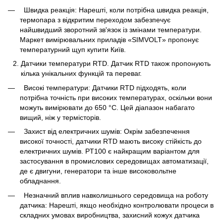
Швидка реакція: Нарешті, коли потрібна швидка реакція,
термопара з відкритим переходом забезпечує
найшвидший зворотний зв'язок із змінами температури.
Маркет вимірювальних приладів «SIMVOLT» пропонує
температурний щуп купити Київ.
Датчики температури RTD. Датчик RTD також пропонують
кілька унікальних функцій та переваг.
Високі температури: Датчики RTD підходять, коли
потрібна точність при високих температурах, оскільки вони
можуть вимірювати до 650 °C. Цей діапазон набагато
вищий, ніж у термісторів.
Захист від електричних шумів: Окрім забезпечення
високої точності, датчики RTD мають високу стійкість до
електричних шумів. PT100 є найкращим варіантом для
застосування в промислових середовищах автоматизації,
де є двигуни, генератори та інше високовольтне
обладнання.
Незначний вплив навколишнього середовища на роботу
датчика: Нарешті, якщо необхідно контролювати процеси в
складних умовах виробництва, захисний кожух датчика