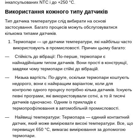
інкапсульованих NTC і до +250 °C.
Використання кожного типу датчиків
Тип датчика температури слід вибирати на основі
застосування. Багато процесів можуть обслуговуватися
кількома типами датчиків.
Термопари — це датчики температури, які найбільш часто
використовують в промисловості. Причин цьому багато:
Стійкість до вібрації: По-перше, термопари є
найнадійнішим типом датчиків. Вони прості в конструкції,
завдяки чому термопари стійкі до вібрацій.
Низька вартість: По-друге, оскільки термопари коштують
недорого, вони є найкращим варіантом, коли для
контролю одного процесу потрібно кілька датчиків. Існують
певні програми, які використовували сотні, а то й тисячі
датчиків одночасно. Одним із прикладів є
термопрофілювання в автомобільній промисловості.
Найвищі температури: Термопара — єдиний контактний
датчик, який може вимірювати високі температури. Все, що
перевищує 650 °C, вимагає вимірювання за допомогою
термопари.