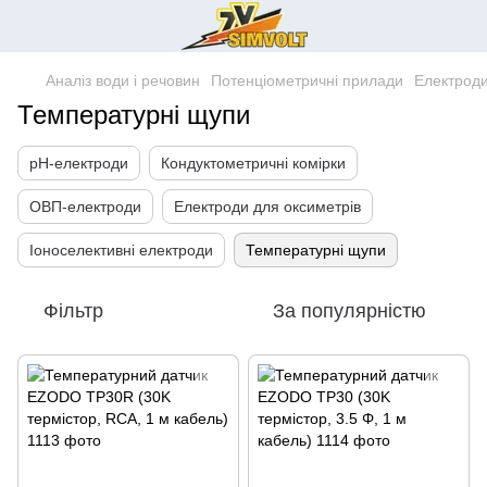
Аналіз води і речовин
Потенціометричні прилади
Електроди
Температурні щупи
pH-електроди
Кондуктометричні комірки
ОВП-електроди
Електроди для оксиметрів
Іоноселективні електроди
Температурні щупи
Фільтр
За популярністю