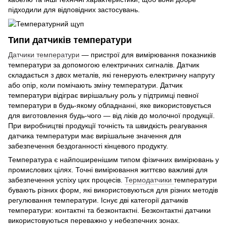
підходили для відповідних застосувань.
Типи датчиків температури
Датчики температури
— пристрої для вимірювання показників
температури за допомогою електричних сигналів. Датчик
складається з двох металів, які генерують електричну напругу
або опір, коли помічають зміну температури. Датчик
температури відіграє вирішальну роль у підтримці певної
температури в будь-якому обладнанні, яке використовується
для виготовлення будь-чого — від ліків до молочної продукції.
При виробництві продукції точність та швидкість реагування
датчика температури має вирішальне значення для
забезпечення бездоганності кінцевого продукту.
Температура є найпоширенішим типом фізичних вимірювань у
промислових цілях. Точні вимірювання життєво важливі для
забезпечення успіху цих процесів.
Термодатчики
температури
бувають різних форм, які використовуються для різних методів
регулювання температури. Існує дві категорії датчиків
температури: контактні та безконтактні. Безконтактні датчики
використовуються переважно у небезпечних зонах.