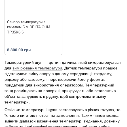
Сенсор температури з
кабелем 5 м DELTA OHM
TP35K6.5
8 800.00 грн
Температурний щуп — це тип датчика, який використовується
для
вимірювання температури
. Датчик температури працює,
відстежуючи зміну опору в даному середовищі: твердому,
рідкому або газовому, і перетворюючи його у формат,
придатний для використання оператором. Температурний
зонд розміщають на поверхні, прикручують або вставлять в
об'єкт та занурюють в рідину, щоб контролювати зміну
температури.
Оскільки температурні щупи застосовують в різних галузях, то
їх часто виготовляються на замовлення. Таким чином можна
змінити діапазон визначення температур, з'єднання, довжину
кабелю та інші технічні характеристики, щоб вони добре