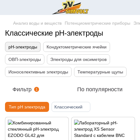
Анализ воды и веществ
Потенциометрические приборы
Эл
Классические pH-электроды
pH-электроды
Кондуктометрические ячейки
ОВП-электроды
Электроды для оксиметров
Ионоселективные электроды
Температурные щупы
Фильтр
По популярности
1
Тип pH электрода
Классический