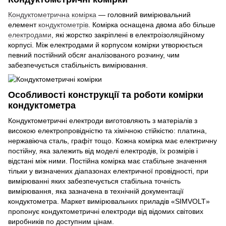
Кондуктометрична комірка
— головний вимірювальний
елемент
кондуктометрів
. Комірка оснащена двома або більше
електродами
, які жорстко закріплені в електроізоляційному
корпусі. Між електродами й корпусом комірки утворюється
певний постійний обсяг аналізованого розчину, чим
забезпечується стабільність вимірювання.
Особливості конструкції та роботи комірки
кондуктометра
Кондуктометричні електроди виготовляють з матеріалів з
високою електропровідністю та хімічною стійкістю: платина,
нержавіюча сталь, графіт тощо. Кожна комірка має електричну
постійну, яка залежить від моделі електродів, їх розмірів і
відстані між ними. Постійна комірка має стабільне значення
тільки у визначених діапазонах електричної провідності, при
вимірюванні яких забезпечується стабільна точність
вимірювання, яка зазначена в технічній документації
кондуктометра. Маркет вимірювальних приладів «SIMVOLT»
пропонує кондуктометричні електроди від відомих світових
виробників по доступним цінам.