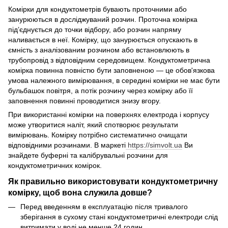
Комірки для кондуктометрів бувають проточними або
занурюються в досліджуваний розчин. Проточна комірка
під’єднується до точки відбору, або розчин напряму
наливається в неї. Комірку, що занурюється опускають в
ємність з аналізованим розчином або встановлюють в
трубопровід з відповідним середовищем. Кондуктометрична
комірка повинна повністю бути заповненою — це обов'язкова
умова належного вимірювання, в середині комірки не має бути
бульбашок повітря, а потік розчину через комірку або її
заповнення повинні проводитися знизу вгору.
При використанні комірки на поверхнях електрода і корпусу
може утворитися наліт, який спотворює результати
вимірювань. Комірку потрібно систематично очищати
відповідними розчинами. В маркеті
https://simvolt.ua
Ви
знайдете буферні та калібрувальні розчини для
кондуктометричних комірок.
Як правильно використовувати кондуктометричну
комірку, щоб вона служила довше?
Перед введенням в експлуатацію після тривалого
зберігання в сухому стані кондуктометричні електроди слід
витримати у воді не менше 24 годин.