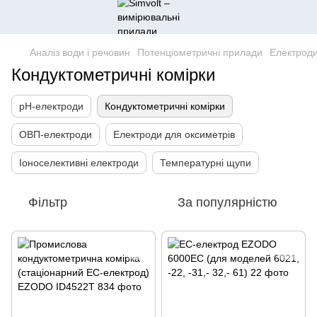
Аналіз води і речовин
Потенціометричні прилади
Електроди
Кондуктометричні комірки
pH-електроди
Кондуктометричні комірки
ОВП-електроди
Електроди для оксиметрів
Іоноселективні електроди
Температурні щупи
Фільтр
За популярністю