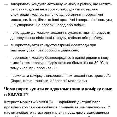
занурювати кондуктометричну комірку в рідину, що містить
речовини, здатні незворотно забруднити поверхню
електродів і корпус, наприклад: органічні і неорганічні
масла, силікон, білки та інші органічні і неорганічні сполуки,
що утворюють на поверхні осад або плівки;
прикладати до комірки механічні зусилля, здатні привести
до порушення цілісності корпусу, кабелю або роз'єму;
використовувати кондуктометричні електроди при
температурах поза робочого діапазону;
переносити комірку безпосередньо з однієї рідини в іншу,
якщо їх
температури
відрізняються більш ніж на 30 °C, в
тому числі при промиванні;
промивати комірку з використанням механічних пристроїв
(йоржі, щітки, ганчірки, абразивні матеріали).
Чому варто купити кондуктометричну комірку саме
в SIMVOLT?
Інтернет-маркет «SIMVOLT» — офіційний дистриб’ютор
провідних компаній-виробників приладів та комплектуючих. У
нас ви знайдете тільки оригінальну продукцію з відповідними