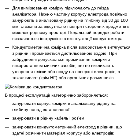
Для вимірювання комірку підключають до гнізда
аналізатора. Нижню частину корпусу електрода повільно
занурюють в аналізовану рідину на глибину від 30 до 100
мм, стежачи за відсутністю повітря і сторонніх предметів в
міжелектродному просторі. Подальший порядок роботи
визначається інструкцією з експлуатації кондуктометра.
Кондуктометрична комірка після використання витягується
з рідини і промивається дистильованою водою. При
забрудненні допускається промивання комірки з
використанням миючих засобів, що не викликають
утворення плівки або осаду на поверхні електродів, а
також кислот (крім HF) або органічних розчинників.
В процесі експлуатації категорично забороняється:
занурювати корпус комірки в аналізовану рідину на
глибину понад встановленої;
занурювати в рідину кабель і роз'єм;
занурювати кондуктометричний електрод в рідини, що
здатні розчинити матеріал корпусу або електродів;