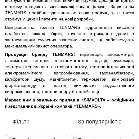
інструментів. Компанія має великий науково-дослідний центр,
в якому працюють висококваліфіковані фахівці. Завдяки їм
TENMARS постійно вдосконалює свою продукцію, а також
отримує ліцензії і патенти на нові розробки.
Вимірювальна техніка TENMARS відрізняється високою
надійністю, якістю збірки, точністю отримання даних і
застосуванням сучасних захисних систем, що забезпечують
максимальний захист оператора.
Продукція бренду TENMARS:
термопари, анемометри,
люксметри, тестери електромагнітної індукції, шумоміри,
тестери інтенсивності світлового потоку, тестери інтенсивності
електромагнітного випромінювання, газоаналізатори,
калібратори шуму, магнітометри, термометри, вимірювачі
формальдегіду в повітрі, вимірювачі радіоактивного
випромінювання, тестери опору батарей тощо.
Маркет вимірювальних приладів «SIMVOLT» – офіційний
представник в Україні компанії «TENMARS».
Фільтр
За популярністю