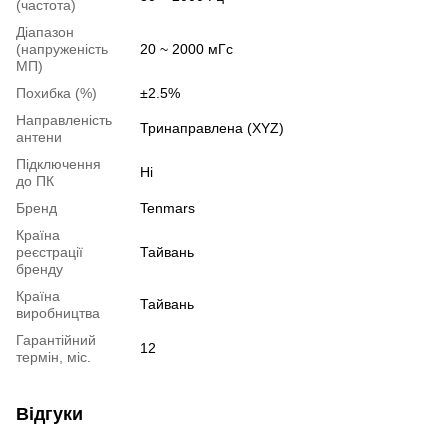
(частота)
Діапазон
(напруженість
20 ~ 2000 мГс
МП)
Похибка (%)
±2.5%
Направленість
Тринаправлена (XYZ)
антени
Підключення
Ні
до ПК
Бренд
Tenmars
Країна
реєстрації
Тайвань
бренду
Країна
Тайвань
виробництва
Гарантійний
12
термін, міс.
Відгуки