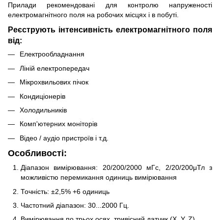
Прилади рекомендовані для контролю напруженості
електромагнітного поля на робочих місцях і в побуті.
Реєструють інтенсивність електромагнітного поля
від:
Електрообладнання
Ліній електропередач
Мікрохвильових пічок
Кондиціонерів
Холодильників
Комп'ютерних моніторів
Відео / аудіо пристроїв і т.д.
Особливості:
Діапазон вимірювання: 20/200/2000 мГс, 2/20/200μТл з
можливістю перемикання одиниць вимірювання
Точність: ±2,5% +6 одиниць
Частотний діапазон: 30...2000 Гц.
Вимірювання по трьох осях, тривісний датчик (X, Y, Z).