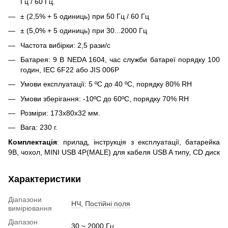
Гц / 60 Гц.
± (2,5% + 5 одиниць) при 50 Гц / 60 Гц
± (5,0% + 5 одиниць) при 30...2000 Гц
Частота вибірки: 2,5 рази/с
Батарея: 9 В NEDA 1604, час служби батареї порядку 100
годин, IEC 6F22 або JIS 006P
Умови експлуатації: 5 ºC до 40 ºC, порядку 80% RH
Умови зберігання: -10ºC до 60ºC, порядку 70% RH
Розміри: 173х80х32 мм.
Вага: 230 г.
Комплектація
: прилад, інструкція з експлуатації, батарейка
9В, чохол, MINI USB 4P(MALE) для кабеля USB A типу, CD диск
Характеристики
Діапазони
НЧ
,
Постійні поля
вимірювання
Діапазон
30 ~ 2000 Гц