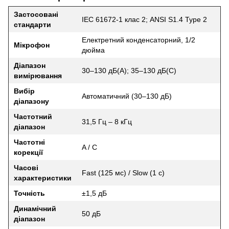
Застосовані
IEC 61672-1 клас 2; ANSI S1.4 Type 2
стандарти
Електретний конденсаторний, 1/2
Мікрофон
дюйма
Діапазон
30–130 дБ(A); 35–130 дБ(C)
вимірювання
Вибір
Автоматичний (30–130 дБ)
діапазону
Частотний
31,5 Гц – 8 кГц
діапазон
Частотні
A / C
корекції
Часові
Fast (125 мс) / Slow (1 с)
характеристики
Точність
±1,5 дБ
Динамічний
50 дБ
діапазон