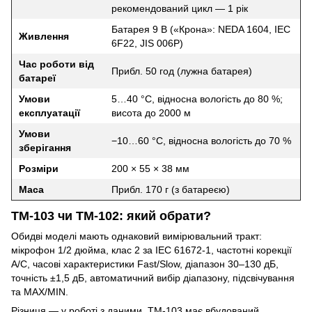
рекомендований цикл — 1 рік
Батарея 9 В («Крона»: NEDA 1604, IEC
Живлення
6F22, JIS 006P)
Час роботи від
Прибл. 50 год (лужна батарея)
батареї
Умови
5…40 °C, відносна вологість до 80 %;
експлуатації
висота до 2000 м
Умови
−10…60 °C, відносна вологість до 70 %
зберігання
Розміри
200 × 55 × 38 мм
Маса
Прибл. 170 г (з батареєю)
TM-103 чи TM-102: який обрати?
Обидві моделі мають однаковий вимірювальний тракт:
мікрофон 1/2 дюйма, клас 2 за IEC 61672-1, частотні корекції
A/C, часові характеристики Fast/Slow, діапазон 30–130 дБ,
точність ±1,5 дБ, автоматичний вибір діапазону, підсвічування
та MAX/MIN.
Різниця — у роботі з даними. TM-103 має вбудований