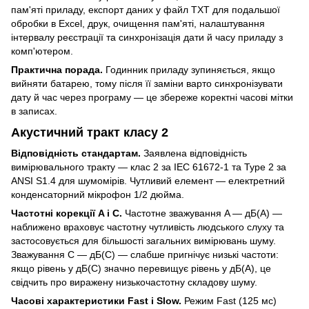
пам'яті приладу, експорт даних у файл TXT для подальшої
обробки в Excel, друк, очищення пам'яті, налаштування
інтервалу реєстрації та синхронізація дати й часу приладу з
комп'ютером.
Практична порада.
Годинник приладу зупиняється, якщо
вийняти батарею, тому після її заміни варто синхронізувати
дату й час через програму — це збереже коректні часові мітки
в записах.
Акустичний тракт класу 2
Відповідність стандартам.
Заявлена відповідність
вимірювального тракту — клас 2 за IEC 61672-1 та Type 2 за
ANSI S1.4 для шумомірів. Чутливий елемент — електретний
конденсаторний мікрофон 1/2 дюйма.
Частотні корекції A і C.
Частотне зважування A — дБ(A) —
наближено враховує частотну чутливість людського слуху та
застосовується для більшості загальних вимірювань шуму.
Зважування C — дБ(C) — слабше пригнічує низькі частоти:
якщо рівень у дБ(C) значно перевищує рівень у дБ(A), це
свідчить про виражену низькочастотну складову шуму.
Часові характеристики Fast і Slow.
Режим Fast (125 мс)