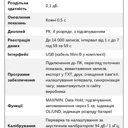
Роздільна
0,1 дБ
здатність
Оновлення
Кожні 0,5 с
показань
Дисплей
РК, 4 розряди, з підсвічуванням
Реєстрація
До 14 000 записів; інтервал від 1 с до 7
даних
год 59 хв 59 с
Інтерфейс
USB (кабель Mini-B у комплекті)
Підключення до ПК, перегляд поточних
показань, вивантаження записів,
Програмне
експорт у TXT, друк, очищення пам'яті,
забезпечення
налаштування інтервалу, синхронізація
часу; завантажується із сайту
виробника
MAX/MIN, Data Hold, підсвічування,
Функції
автовимкнення через 5 хв, індикація
OL/UND, індикація розряду батареї
Перевірка та налаштування за
Калібрування
акустичним калібратором 94 дБ / 1 кГц;