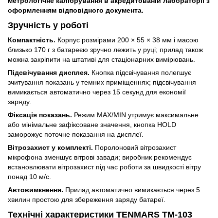
метрологічне калібрування в акредитованій лабораторії з
оформленням відповідного документа.
Зручність у роботі
Компактність.
Корпус розмірами 200 × 55 × 38 мм і масою
близько 170 г з батареєю зручно лежить у руці; прилад також
можна закріпити на штативі для стаціонарних вимірювань.
Підсвічування дисплея.
Кнопка підсвічування полегшує
зчитування показань у темних приміщеннях; підсвічування
вимикається автоматично через 15 секунд для економії
заряду.
Фіксація показань.
Режим MAX/MIN утримує максимальне
або мінімальне зафіксоване значення, кнопка HOLD
заморожує поточне показання на дисплеї.
Вітрозахист у комплекті.
Поролоновий вітрозахист
мікрофона зменшує вітрові завади; виробник рекомендує
встановлювати вітрозахист під час роботи за швидкості вітру
понад 10 м/с.
Автовимкнення.
Прилад автоматично вимикається через 5
хвилин простою для збереження заряду батареї.
Технічні характеристики TENMARS TM-103