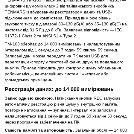
цифровий шумомір класу 2 від тайванського виробника
TENMARS із вбудованим реєстратором даних та USB-
підключенням до комп'ютера. Прилад вимірює рівень
звукового тиску в діапазоні 30–130 дБ(A) або 35–130 дБ(C) на
частотах від 31,5 Гц до 8 кГц. Заявлена відповідність — IEC
61672-1 Class 2 та ANSI S1.4 Type 2.
TM-103 зберігає до 14 000 вимірювань із налаштовуваним
інтервалом від 1 секунди до 7 годин 59 хвилин 59 секунд.
Записані дані можна передати на ПК через USB для
перегляду, експорту у текстовий файл, друку та подальшого
аналізу. Прилад підходить для контролю шуму обладнання,
робочих місць, вентиляційних систем і житлових або
громадських приміщень.
Реєстрація даних: до 14 000 вимірювань
Запис однією кнопкою.
Натискання кнопки REC запускає
автоматичну реєстрацію рівня шуму у внутрішню пам'ять,
повторне натискання — зупиняє. Інтервал між записами
налаштовується від 1 секунди до 7 годин 59 хвилин 59 секунд
через програмне забезпечення на ПК.
Ємність пам'яті та автономність.
Загальний обсяг — 14 000