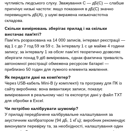
чутливість людського слуху. Зважування C — дБ(C) — слабше
пригнічує низькі частоти: якщо показання в дБ(C) значно
перевищують дБ(A), у шумі виражена низькочастотна
складова.
Скільки вимірювань зберігає прилад і на скільки
вистачає пам'яті?
Пам'ять розрахована на 14 000 записів, інтервал реєстрації —
від 1 с до 7 год 59 хв 59 с. За інтервалу 1 с це майже 4 години
запису; за інтервалу 1 хв обсяг пам'яті теоретично дозволяє
зберігати понад 9 діб вимірювань, однак фактична тривалість
автономної реєстрації обмежена ресурсом батареї —
приблизно 50 годин для лужного елемента живлення.
Як передати дані на комп'ютер?
Через USB-кабель Mini-B (у комплекті) та програму для ПК із
сайту виробника: вона вивантажує записи, показує
вимірювання в реальному часі та експортує дані у файл TXT
для обробки в Excel.
Чи потрібно калібрувати шумомір?
У приладі передбачене калібрувальне налаштування за
акустичним калібратором (94 дБ, 1 кГц); виробник рекомендує
виконувати перевірку та, за необхідності, налаштування один