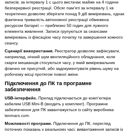
записів; за інтервалу 1 с цього вистачає майже на 4 години
безперервної реєстрації. Обсяг пам'яті за інтервалу 1 хв
теоретично дозволяє зберігати понад 9 діб вимірювань, однак
фактична тривалість автономної реєстрації обмежена
ресурсом батареї — приблизно 50 годин для лужного
елемента живлення. Записи групуються за сеансами
вимірювань із фіксацією часу початку та завершення кожного
сеансу.
Сценарії використання.
Реєстратор дозволяє зафіксувати,
наприклад, нічний шум вентиляційного обладнання, коли
скарги мешканців стосуються часу, у який вимірювальник
фізично не присутній, або задокументувати рівень шуму на
робочому місці протягом повної зміни.
Підключення до ПК та програмне
забезпечення
USB-інтерфейс.
Прилад підключається до комп'ютера
кабелем USB Mini-B (входить у комплект). Програмне
забезпечення для ПК завантажується із сайту виробника
tenmars.com.
Можливості програми.
Підключення до ПК, перегляд
поточних показань у реальному часі, вивантаження записів із