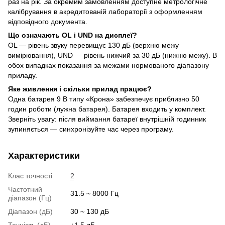
раз на рік. За окремим замовленням доступне метрологічне
калібрування в акредитованій лабораторії з оформленням
відповідного документа.
Що означають OL і UND на дисплеї?
OL — рівень звуку перевищує 130 дБ (верхню межу
вимірювання), UND — рівень нижчий за 30 дБ (нижню межу). В
обох випадках показання за межами нормованого діапазону
приладу.
Яке живлення і скільки прилад працює?
Одна батарея 9 В типу «Крона» забезпечує приблизно 50
годин роботи (лужна батарея). Батарея входить у комплект.
Зверніть увагу: після виймання батареї внутрішній годинник
зупиняється — синхронізуйте час через програму.
Характеристики
Клас точності
2
Частотний
31.5 ~ 8000 Гц
діапазон (Гц)
Діапазон (дБ)
30 ~ 130 дБ