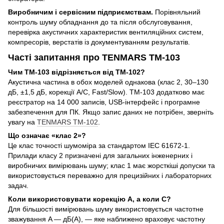
Виробничим і сервісним підприємствам.
Порівняльний
контроль шуму обладнання до та після обслуговування,
перевірка акустичних характеристик вентиляційних систем,
компресорів, верстатів із документуванням результатів.
Часті запитання про TENMARS TM-103
Чим TM-103 відрізняється від TM-102?
Акустична частина в обох моделей однакова (клас 2, 30–130
дБ, ±1,5 дБ, корекції A/C, Fast/Slow). TM-103 додатково має
реєстратор на 14 000 записів, USB-інтерфейс і програмне
забезпечення для ПК. Якщо запис даних не потрібен, зверніть
увагу на
TENMARS TM-102
.
Що означає «клас 2»?
Це клас точності шумоміра за стандартом IEC 61672-1.
Прилади класу 2 призначені для загальних інженерних і
виробничих вимірювань шуму; клас 1 має жорсткіші допуски та
використовується переважно для прецизійних і лабораторних
задач.
Коли використовувати корекцію A, а коли C?
Для більшості вимірювань шуму використовується частотне
зважування A — дБ(A), — яке наближено враховує частотну