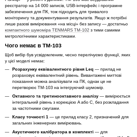
реєстратор на 14 000 записів, USB-інтерфейс і програмне
забезпечення для ПК, тож підходить для тривалого
моніторингу та документування результатів. Якщо ж потрібні
лише разові вимірювання «на місці» без запису — достатньо
компактного шумоміра TENMARS TM-102
з тими самими
метрологічними характеристиками.
Чого немає в TM-103
Щоб вибір був усвідомленим, чесно перелічуємо функції, яких
у цієї моделі немає:
Розрахунку еквівалентного рівня Leq
— прилад не
розраховує еквівалентний рівень. Вивантажені миттєві
показання можна аналізувати на ПК, однак це не
перетворює TM-103 на інтегруючий шумомір.
Октавного та третинооктавного аналізу
— вимірюється
інтегральний рівень з корекцією A або C, без розкладання
за частотними смугами.
Класу точності 1
— це прилад класу 2, призначений для
загальних інженерних вимірювань.
Акустичного калібратора в комплекті
— для