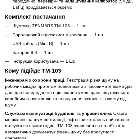
періодичної перевірки та налаштування калібратор (94 дБ,
1 кГц) придбавається окремо.
Комплект постачання
Шумомір TENMARS TM-103 — 1 шт.
Поролоновий вітрозахист мікрофона — 1 шт.
USB-кабель (Mini-B) — 1 шт.
Батарея 9 В — 1 шт.
Інструкція користувача — 1 шт.
Кому підійде TM-103
Інженерам з охорони праці.
Реєстрація рівня шуму на
робочих місцях протягом повної зміни з часовими мітками дає
дані для попереднього оцінювання умов праці, внутрішнього
виробничого контролю та планування заходів із захисту від
шуму.
Службам експлуатації будівель та управителям.
Скарги
мешканців на шум вентиляції, ліфтів чи котелень найчастіше
стосуються нічних годин. TM-103 залишається на об'єкті та
автоматично документує рівень шуму без присутності
оператора.