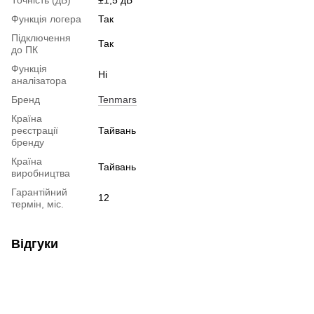
Точність (дБ)
±1,5 дБ
Функція логера
Так
Підключення
Так
до ПК
Функція
Ні
аналізатора
Бренд
Tenmars
Країна
реєстрації
Тайвань
бренду
Країна
Тайвань
виробництва
Гарантійний
12
термін, міс.
Відгуки