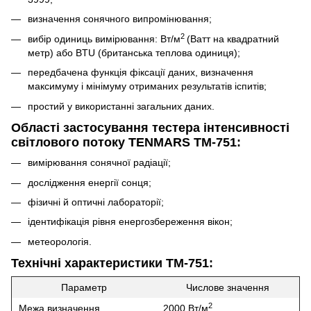
визначення сонячного випромінювання;
2
вибір одиниць вимірювання: Вт/м
(Ватт на квадратний
метр) або BTU (британська теплова одиниця);
передбачена функція фіксації даних, визначення
максимуму і мінімуму отриманих результатів іспитів;
простий у використанні загальних даних.
Області застосування тестера інтенсивності
світлового потоку TENMARS TM-751:
вимірювання сонячної радіації;
дослідження енергії сонця;
фізичні й оптичні лабораторії;
ідентифікація рівня енергозбереження вікон;
метеорологія.
Технічні характеристики
TM-751
:
Параметр
Числове значення
2
Межа визначення
2000 Вт/м