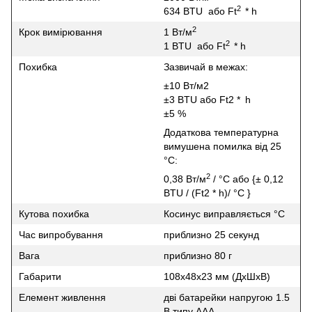
2
634 BTU або Ft
* h
2
Крок вимірювання
1 Вт/м
2
1 BTU або Ft
* h
Похибка
Зазвичай в межах:
±10 Вт/м2
±3 BTU або Ft2 *
h
±5 %
Додаткова температурна
вимушена помилка від 25
°C:
2
0,38 Вт/м
/ °C або {± 0,12
BTU / (Ft2 * h)/ °C }
Кутова похибка
Косинус виправляється °C
Час випробування
приблизно 25 секунд
Вага
приблизно 80 г
Габарити
108x48x23 мм (ДхШхВ)
Елемент живлення
дві батарейки напругою 1.5
В типу AАА