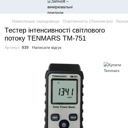
Навколишнє середовище
Освітленність (Люксметри)
Люксм
Тестер інтенсивності світлового
потоку TENMARS TM-751
Артикул:
939
Написати відгук