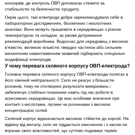
консервів, де контроль ОВП допомагає стежити за
стабільністю та безпечністю продукту.
Окрім цього, такі електроди добре зарекомендували себе в
лабораторних дослідженнях, біохімічних і екологічних
аналізах. Вони можуть працювати в середовищах з різною
температурою та складом, за умови дотримання
рекомендацій виробника. Водночас для середовищ з високою
в’язкістю, великою кількістю твердих частинок або сильним
механічним навантаженням зазвичай підбирають спеціальні
модифікації електродів.
У чому перевага скляного корпусу ОВП-електрода?
Головна перевага скляного корпусу ОВП-електрода полягає в
його хімічній нейтральності. Скло не реагує з більшістю
розчинів, тому не спотворює результати вимірювань і
забезпечує стабільні показники навіть під час роботи в
агресивних середовищах. Це має особливе значення при
контакті з кислотами, лугами чи розчинами з високою
концентрацією солей.
Скляний корпус відзначається високою стійкістю до корозії. На
відміну від металу, скло не піддається окисненню і з часом не
втрачає своїх властивостей, що суттєво подовжує термін