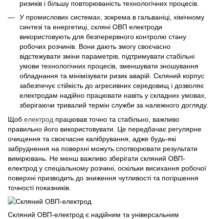
ризиків і більшу повторюваність технологічних процесів.
У промислових системах, зокрема в гальваніці, хімічному
синтезі та енергетиці, скляні ОВП електроди
використовують для безперервного контролю стану
робочих розчинів. Вони дають змогу своєчасно
відстежувати зміни параметрів, підтримувати стабільні
умови технологічних процесів, зменшувати зношування
обладнання та мінімізувати ризик аварій. Скляний корпус
забезпечує стійкість до агресивних середовищ і дозволяє
електродам надійно працювати навіть у складних умовах,
зберігаючи тривалий термін служби за належного догляду.
Щоб
електрод
працював точно та стабільно, важливо
правильно його використовувати. Це передбачає регулярне
очищення та своєчасне калібрування, адже будь-які
забруднення на поверхні можуть спотворювати результати
вимірювань. Не менш важливо зберігати скляний ОВП-
електрод у спеціальному розчині, оскільки висихання робочої
поверхні призводить до зниження чутливості та погіршення
точності показників.
Скляний ОВП-електрод є надійним та універсальним