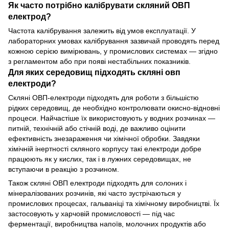
Як часто потрібно калібрувати скляний ОВП
електрод?
Частота калібрування залежить від умов експлуатації. У
лабораторних умовах калібрування зазвичай проводять перед
кожною серією вимірювань, у промислових системах — згідно
з регламентом або при появі нестабільних показників.
Для яких середовищ підходять скляні овп
електроди?
Скляні ОВП-електроди підходять для роботи з більшістю
рідких середовищ, де необхідно контролювати окисно-відновні
процеси. Найчастіше їх використовують у водних розчинах —
питній, технічній або стічній воді, де важливо оцінити
ефективність знезараження чи хімічної обробки. Завдяки
хімічній інертності скляного корпусу такі електроди добре
працюють як у кислих, так і в лужних середовищах, не
вступаючи в реакцію з розчином.
Також скляні ОВП електроди підходять для солоних і
мінералізованих розчинів, які часто зустрічаються у
промислових процесах, гальваніці та хімічному виробництві. Їх
застосовують у харчовій промисловості — під час
ферментації, виробництва напоїв, молочних продуктів або