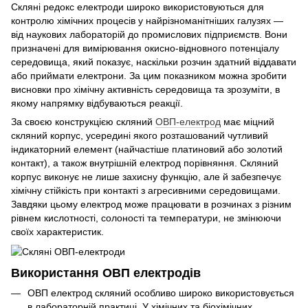
Скляні редокс електроди широко використовуються для
контролю хімічних процесів у найрізноманітніших галузях —
від наукових лабораторій до промислових підприємств. Вони
призначені для вимірювання окисно-відновного потенціалу
середовища, який показує, наскільки розчин здатний віддавати
або приймати електрони. За цим показником можна зробити
висновки про хімічну активність середовища та зрозуміти, в
якому напрямку відбуваються реакції.
За своєю конструкцією скляний
ОВП-електрод
має міцний
скляний корпус, усередині якого розташований чутливий
індикаторний елемент (найчастіше платиновий або золотий
контакт), а також внутрішній електрод порівняння. Скляний
корпус виконує не лише захисну функцію, але й забезпечує
хімічну стійкість при контакті з агресивними середовищами.
Завдяки цьому електрод може працювати в розчинах з різним
рівнем кислотності, солоності та температури, не змінюючи
своїх характеристик.
Використання ОВП електродів
ОВП електрод скляний особливо широко використовується
в лабораторній практиці. У хімічних та біохімічних