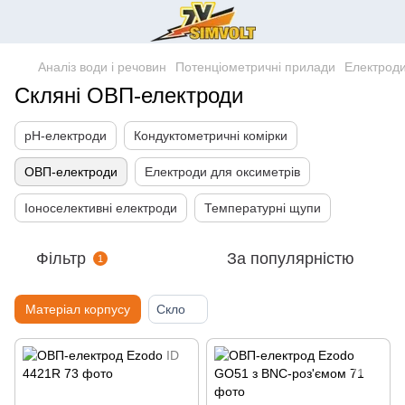
Аналіз води і речовин
Потенціометричні прилади
Електроди
Скляні ОВП-електроди
pH-електроди
Кондуктометричні комірки
ОВП-електроди
Електроди для оксиметрів
Іоноселективні електроди
Температурні щупи
Фільтр
За популярністю
1
Матеріал корпусу
Скло