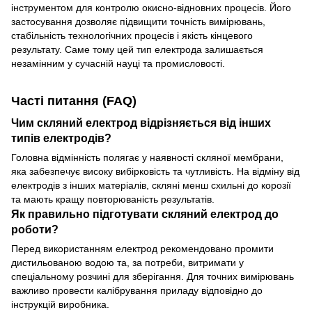
інструментом для контролю окисно-відновних процесів. Його
застосування дозволяє підвищити точність вимірювань,
стабільність технологічних процесів і якість кінцевого
результату. Саме тому цей тип електрода залишається
незамінним у сучасній науці та промисловості.
Часті питання (FAQ)
Чим скляний електрод відрізняється від інших
типів електродів?
Головна відмінність полягає у наявності скляної мембрани,
яка забезпечує високу вибірковість та чутливість. На відміну від
електродів з інших матеріалів, скляні менш схильні до корозії
та мають кращу повторюваність результатів.
Як правильно підготувати скляний електрод до
роботи?
Перед використанням електрод рекомендовано промити
дистильованою водою та, за потреби, витримати у
спеціальному розчині для зберігання. Для точних вимірювань
важливо провести калібрування приладу відповідно до
інструкцій виробника.