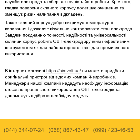
служби електрода та зберігає точність його роботи. Крім того,
гладка поверхня скляного корпусу полегшує очищення та
зменшує ризик налипання відкладень.
Також скляний корпус добре витримує температурні
коливання і дозволяє візуально контролювати стан електрода.
Завдяки поєднанню точності, надійності та універсальності
скляний корпус робить ОВП-електрод зручним і ефективним
інструментом як для лабораторного, так і для промислового
використання.
В інтернет магазині
https://simvolt.ua/
ви можете придбати
оригінальні пристрої від відомих компаній-виробників.
Менеджери нашої компанії нададуть необхідну інформацію
стосовно правильного використання ОВП-електродів та
допоможуть підібрати необхідну модель.
(044) 344-07-24
(068) 867-43-47
(099) 423-46-53