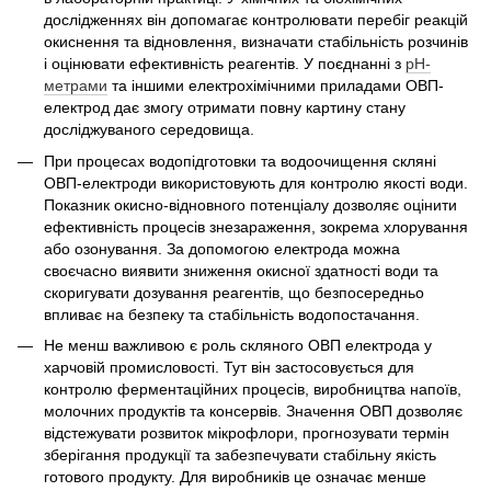
дослідженнях він допомагає контролювати перебіг реакцій
окиснення та відновлення, визначати стабільність розчинів
і оцінювати ефективність реагентів. У поєднанні з
рН-
метрами
та іншими електрохімічними приладами ОВП-
електрод дає змогу отримати повну картину стану
досліджуваного середовища.
При процесах водопідготовки та водоочищення скляні
ОВП-електроди використовують для контролю якості води.
Показник окисно-відновного потенціалу дозволяє оцінити
ефективність процесів знезараження, зокрема хлорування
або озонування. За допомогою електрода можна
своєчасно виявити зниження окисної здатності води та
скоригувати дозування реагентів, що безпосередньо
впливає на безпеку та стабільність водопостачання.
Не менш важливою є роль скляного ОВП електрода у
харчовій промисловості. Тут він застосовується для
контролю ферментаційних процесів, виробництва напоїв,
молочних продуктів та консервів. Значення ОВП дозволяє
відстежувати розвиток мікрофлори, прогнозувати термін
зберігання продукції та забезпечувати стабільну якість
готового продукту. Для виробників це означає менше