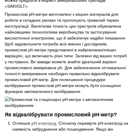
можна придбати в маркеті вимірювальних приладів
«SIMVOLT».
Промислові рН-метри виготовлені з міцних матеріалів для
роботи в складних умовах та пропонують тривалий термін
експлуатації. Виняткова точність цих пристроїв обумовлена
найновішими технологіями виробництва та застосування
високоточної електроніки, що й забезпечує надійні показання.
Щоб задовольнити потреби всіх вчених і дослідників,
промислові ph-метри представлені в найрізноманітніших
варіаціях, що включають різні типи. Залежно від ваших потреб
у тестуванні, Ви завжди можете знайти ідеальний варіант
промислового вимірювача ph. Для забезпечення оптимальної
точності вимірювання необхідно правильно відкалібрувати
промисловий рН-метр. Для полегшення процедури
калібрування промислові рН-метри можуть бути оснащенні
функцією автоматичного калібрування.
Як відкалібрувати промисловий рН-метр?
Огляньте
pH-електрод
. Спочатку перевірте pH-електрод на
наявність забруднення або пошкодження. Якщо він