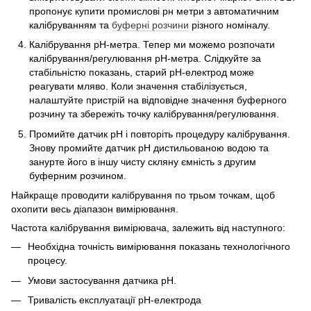
пропонує купити промислові рн метри з автоматичним
калібруванням та
буферні розчини
різного номіналу.
Калібрування рН-метра. Тепер ми можемо розпочати
калібрування/регулювання рН-метра. Слідкуйте за
стабільністю показань, старий рН-електрод може
реагувати мляво. Коли значення стабілізується,
налаштуйте пристрій на відповідне значення буферного
розчину та збережіть точку калібрування/регулювання.
Промийте датчик pH і повторіть процедуру калібрування.
Знову промийте датчик pH дистильованою водою та
занурте його в іншу чисту скляну ємність з другим
буферним розчином.
Найкраще проводити калібрування по трьом точкам, щоб
охопити весь діапазон вимірювання.
Частота калібрування вимірювача, залежить від наступного:
Необхідна точність вимірювання показань технологічного
процесу.
Умови застосування датчика рН.
Тривалість експлуатації рН-електрода