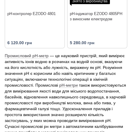
Знято з виробництва
pН-контролер EZODO 4801
рН-індикатор EZODO 4805PH
з виносним електродом
6 120.00 грн
5 280.00 грн
Промисловий рH-метр
— це науковий пристрій, який вимірює
активність іонів водню в розчинах на водній основі, вказуючи
на його кислотність або лужність, виражену як pH. Розуміння
значення pH є корисним або навіть критичним у багатьох
ситуаціях, включаючи технологічні операції в хімічній
промисловості. Промислові
рН-метри
також використовуються
для вимірювання якості води для міського водопостачання,
басейнів, відновлення навколишнього середовища, в харчовій
промисловості при виробництві молока, вина або пива, у
фармацевтичній галузі тощо. Удосконалення приладів і
простота використання значно розширило кількість
застосувань, у яких можна проводити вимірювання pH.
Сучасні промислові рн метри з автоматичним калібруванням