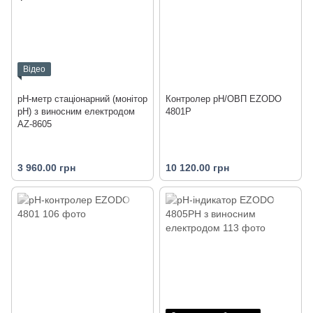
Відео
pH-метр стаціонарний (монітор
Контролер pH/OВП EZODO
pH) з виносним електродом
4801P
AZ-8605
3 960.00 грн
10 120.00 грн