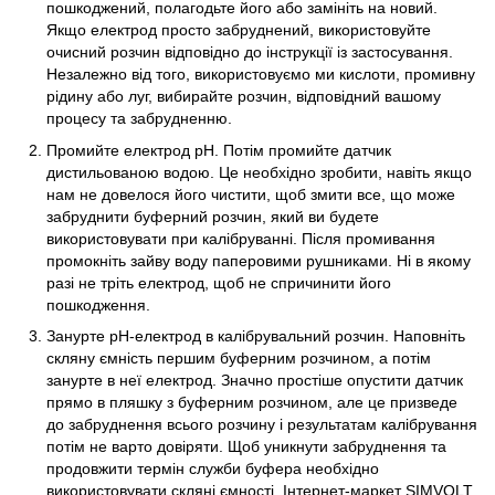
пошкоджений, полагодьте його або замініть на новий.
Якщо електрод просто забруднений, використовуйте
очисний розчин відповідно до інструкції із застосування.
Незалежно від того, використовуємо ми кислоти, промивну
рідину або луг, вибирайте розчин, відповідний вашому
процесу та забрудненню.
Промийте електрод рН. Потім промийте датчик
дистильованою водою. Це необхідно зробити, навіть якщо
нам не довелося його чистити, щоб змити все, що може
забруднити буферний розчин, який ви будете
використовувати при калібруванні. Після промивання
промокніть зайву воду паперовими рушниками. Ні в якому
разі не тріть електрод, щоб не спричинити його
пошкодження.
Занурте pH-електрод в калібрувальний розчин. Наповніть
скляну ємність першим буферним розчином, а потім
занурте в неї електрод. Значно простіше опустити датчик
прямо в пляшку з буферним розчином, але це призведе
до забруднення всього розчину і результатам калібрування
потім не варто довіряти. Щоб уникнути забруднення та
продовжити термін служби буфера необхідно
використовувати скляні ємності. Інтернет-маркет SIMVOLT