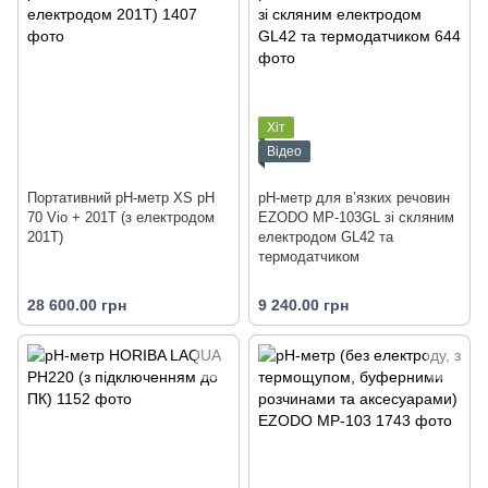
Хіт
Відео
Портативний pH-метр XS pH
рН-метр для в’язких речовин
70 Vio + 201T (з електродом
EZODO MP-103GL зі скляним
201T)
електродом GL42 та
термодатчиком
28 600.00 грн
9 240.00 грн