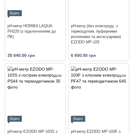
Відео
pH-метр HORIBA LAQUA
рН-метр (без електроду, з
PH220 (з підключенням до
термощупом, буферними
ПК)
розчинами та аксесуарами)
EZODO MP-103
35 640.00 грн
6 600.00 грн
Відео
Відео
рН-метр EZODO MP-103S з
рН-метр EZODO MP-103F з