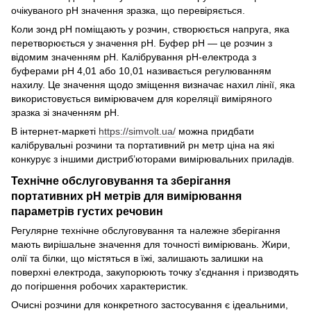
очікуваного рН значення зразка, що перевіряється.
Коли зонд рН поміщають у розчин, створюється напруга, яка
перетворюється у значення рН. Буфер рН — це розчин з
відомим значенням рН. Калібрування рН-електрода з
буферами рН 4,01 або 10,01 називається регулюванням
нахилу. Це значення щодо зміщення визначає нахил лінії, яка
використовується вимірювачем для кореляції виміряного
зразка зі значенням рН.
В інтернет-маркеті
https://simvolt.ua/
можна придбати
калібрувальні розчини та портативний рн метр ціна на які
конкурує з іншими дистриб’юторами вимірювальних приладів.
Технічне обслуговування та зберігання
портативних рН метрів для вимірювання
параметрів густих речовин
Регулярне технічне обслуговування та належне зберігання
мають вирішальне значення для точності вимірювань. Жири,
олії та білки, що містяться в їжі, залишають залишки на
поверхні електрода, закупорюють точку з'єднання і призводять
до погіршення робочих характеристик.
Очисні розчини для конкретного застосування є ідеальними,