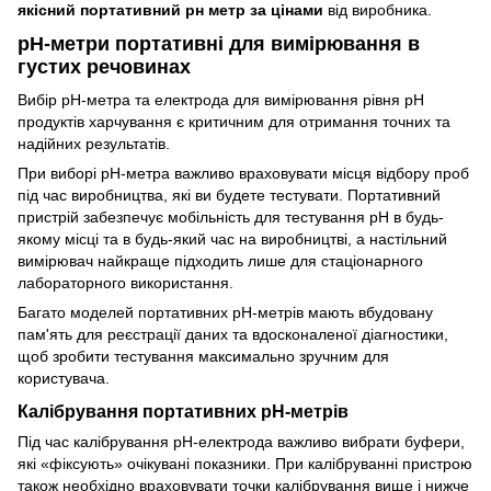
якісний портативний рн метр за цінами
від виробника.
pH-метри портативні для вимірювання в
густих речовинах
Вибір рН-метра та електрода для вимірювання рівня рН
продуктів харчування є критичним для отримання точних та
надійних результатів.
При виборі рН-метра важливо враховувати місця відбору проб
під час виробництва, які ви будете тестувати. Портативний
пристрій забезпечує мобільність для тестування рН в будь-
якому місці та в будь-який час на виробництві, а настільний
вимірювач найкраще підходить лише для стаціонарного
лабораторного використання.
Багато моделей портативних рН-метрів мають вбудовану
пам'ять для реєстрації даних та вдосконаленої діагностики,
щоб зробити тестування максимально зручним для
користувача.
Калібрування портативних рН-метрів
Під час калібрування рН-електрода важливо вибрати буфери,
які «фіксують» очікувані показники. При калібруванні пристрою
також необхідно враховувати точки калібрування вище і нижче