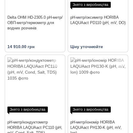
Знято з виробництва
Delta OHM HD-2305.0 рН-метр/
pH-метр/оксиметр HORIBA
ОВП-метр/термометр для
LAQUAact PD110 (pH, mV, DO)
водних розчинів
14 910.00 грн
Ціну уточнюйте
Знято з виробництва
Знято з виробництва
pH-метр/кондуктометр
pH-метр/іономір HORIBA
HORIBA LAQUAact PC110 (pH,
LAQUAact PH130-K (pH, mV,
mV, Cond, Salt, TDS)
Ion)