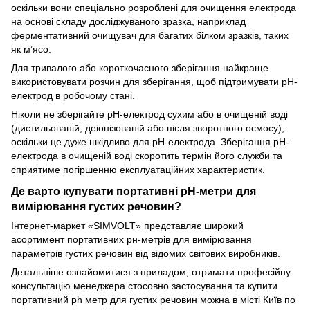
оскільки вони спеціально розроблені для очищення електрода
на основі складу досліджуваного зразка, наприклад
ферментативний очищувач для багатих білком зразків, таких
як м’ясо.
Для тривалого або короткочасного зберігання найкраще
використовувати розчин для зберігання, щоб підтримувати рН-
електрод в робочому стані.
Ніколи не зберігайте рН-електрод сухим або в очищеній воді
(дистильованій, деіонізованій або після зворотного осмосу),
оскільки це дуже шкідливо для рН-електрода. Зберігання рН-
електрода в очищеній воді скоротить термін його служби та
сприятиме погіршенню експлуатаційних характеристик.
Де варто купувати портативні рН-метри для
вимірювання густих речовин?
Інтернет-маркет «SIMVOLT» представляє широкий
асортимент портативних рн-метрів для вимірювання
параметрів густих речовин від відомих світових виробників.
Детальніше ознайомитися з приладом, отримати професійну
консультацію менеджера стосовно застосування та купити
портативний ph метр для густих речовин можна в місті Київ по