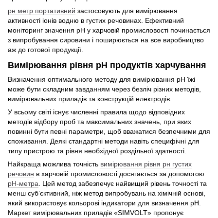
рн метр портативний
застосовують для вимірювання
активності іонів водню в густих речовинах. Ефективний
моніторинг значення рН у харчовій промисловості починається
з випробування сировини і поширюється на все виробництво
аж до готової продукції.
Вимірювання рівня рН продуктів харчування
Визначення оптимального методу для вимірювання рН їжі
може бути складним завданням через безліч різних методів,
вимірювальних приладів та конструкцій електродів.
У всьому світі існує численні правила щодо відповідних
методів відбору проб та максимальних значень, при яких
повинні бути певні параметри, щоб вважатися безпечними для
споживання. Деякі стандартні методи навіть специфічні для
типу пристрою та рівня необхідної роздільної здатності.
Найкраща можлива точність
вимірювання рівня рн густих
речовин
в харчовій промисловості досягається за допомогою
рН-метра
. Цей метод забезпечує найвищий рівень точності та
менш суб’єктивний, ніж метод випробувань на хімічній основі,
який використовує кольорові індикатори для визначення рН.
Маркет вимірювальних приладів «SIMVOLT» пропонує