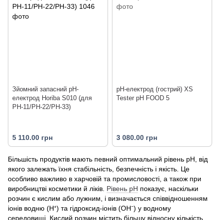
Зйомний запасний pH-
pH-електрод (гострий) XS
електрод Horiba S010 (для
Tester pH FOOD 5
PH-11/PH-22/PH-33)
5 110.00 грн
3 080.00 грн
Більшість продуктів мають певний оптимальний рівень pH, від
якого залежать їхня стабільність, безпечність і якість. Це
особливо важливо в харчовій та промисловості, а також при
виробництві косметики й ліків.
Рівень pH
показує, наскільки
розчин є кислим або лужним, і визначається співвідношенням
іонів водню (H⁺) та гідроксид-іонів (OH⁻) у водному
середовищі. Кислий розчин містить більшу відносну кількість