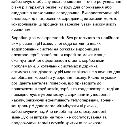
забезпечує стабільну якість очищення. Точне регулювання
рівня pH гарантує безпечну воду для споживання або
скидання в навколишнє середовище. Використовуючи
рН-
електроди
для агресивних середовищ ви завжди можете
контролювати ці процеси та забезпечувати високу якість
очищення.
Виробництво електроенергії. Без ретельного та надійного
вимірювання pH живильної води котлів та інших
водопровідних систем на об'єктах виробництва
електроенергії, запобігання корозії та максимізація
експлуатаційної ефективності стають серйозними
проблемами. У котельних системах підтримка
оптимального діапазону pH має вирішальне значення для
запобігання корозії та утворення накипу. Кислотні умови
роз'їдають металеві поверхні, що призводить до
пошкодження труб котлів, турбін та конденсаторів, тоді як
надмірно лужні умови можуть спричинити утворення
накипу, знижуючи ефективність теплопередачі. Точний
контроль pH допомагає мінімізувати ці ризики,
забезпечуючи надійне виробництво електроенергії,
зменшуючи витрати на технічне обслуговування та
продовжуючи термін служби критично важливого