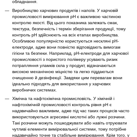
обладнання.
Виробництво харчових продуктів і напоїв. У харчовій
промисловості вимірювання pH є важливою частиною
контролю якості. Від цього показника залежать смак,
текстура, безпечність і термін зберігання продукції, тому
контроль pH здійснюють на всіх етапах виробництва.
Особливою популярністю користуються нескляні pH-
електроди, адже вони повністю відповідають вимогам
гігієни та безпеки. Наприклад, рН-електроди для харчової
промисловості з пористого полімеру усувають ризик
потрапляння уламків скла у продукт, відзначаються
високою механічною міцністю та легко піддаються
очищенню й дезінфекції. Завдяки цим перевагам вони
ідеально підходять для використання у харчових
виробничих системах.
Хімічна та нафтохімічна промисловість. У хімічній і
нафтохімічній промисловості контроль рівня pH є
надзвичайно важливим, адже під час таких процесів часто
використовуються агресивні кислотні або лужні розчини.
Такі розчини можуть пошкоджувати або навіть отруювати
чутливі елементи вимірювальної системи, тому потрібне
надзвичайно точне та стабільне вимірювання. Крім того, у