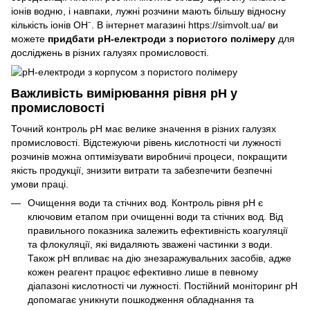
іонів водню, і навпаки, лужні розчини мають більшу відносну
кількість іонів OH⁻. В інтернет магазині https://simvolt.ua/ ви
можете
придбати рН-електроди з пористого полімеру
для
досліджень в різних галузях промисловості.
Важливість вимірювання рівня pH у
промисловості
Точний контроль pH має велике значення в різних галузях
промисловості. Відстежуючи рівень кислотності чи лужності
розчинів можна оптимізувати виробничі процеси, покращити
якість продукції, знизити витрати та забезпечити безпечні
умови праці.
Очищення води та стічних вод. Контроль рівня pH є
ключовим етапом при очищенні води та стічних вод. Від
правильного показника залежить ефективність коагуляції
та флокуляції, які видаляють зважені частинки з води.
Також pH впливає на дію знезаражувальних засобів, адже
кожен реагент працює ефективно лише в певному
діапазоні кислотності чи лужності. Постійний моніторинг pH
допомагає уникнути пошкодження обладнання та