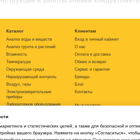
нструкции и работы ячейки кондуктометр
готавливают электроды для кондуктометров имеют высокую электр
подобное. Каждая ячейка имеет свою электрическую константу, вели
Константа ячейки имеет стабильное значение только в конкретном
Каталог
Клиентам
ая точность измерения, которая указана в технической документ
ектроды от известных мировых производителей по доступным ценам
Анализ воды и веществ
Вход в личный кабинет
Анализ грунта и растений
О нас
ов бывают проточными или погружаются в исследуемый образец. Пр
ее. Ячейку, которая погружается опускают в емкость с анализиро
Влажность
Оплата и доставка
. Ячейка должна полностью быть заполненной — это неизменное у
Температура
Обмен и возврат
здуха в середине ячейки. Поток раствора через ячейку или ее запо
Окружающая среда
Сервис и гарантия
Неразрушающий контроль
Бренды
и на поверхности электродов и корпуса может возникнуть налет, к
Воздух, газы
Блог
 соответствующими растворами. В маркете
https://simvolt.ua
Вы найд
ек.
Электроизмерительные
Контакты
приборы
льзовать кондуктометрическую ячейку, чтобы она слу
Лабораторное оборудование
Мы в соцсетях
ия в сухом состоянии кондуктометрические электроды нужно выдер
Автоматизация
ости
Источники питания
рения ячейку подключают к гнезду кондуктометра. Нижнюю часть к
маркетинга и статистических целей, а также для безопасной и опт
Ph-метры
т 30 до 100 мм. При этом нужно внимательно следить за отсутстви
тройках вашего браузера. Нажмите на кнопку «Согласиться», чтобы
дующие шаги работы определяются инструкцией по использованию
 Подробнее можно ознакомиться на странице
Пользовательское сог