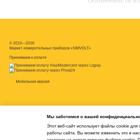
Особенности ко
Материалы из которых из
платина, графит и тому 
расстояния между ними. 
поддерживается стабильн
кондуктометрические эл
© 2010—2026
Ячейки для кондуктометр
Маркет измерительных приборов «SIMVOLT»
напрямую наливается в н
Принимаем к оплате
соответствующей средой
отсутствие пузырьков во
При использовании ячейк
Мобильная версия
систематически очищать
кондуктометрических яче
Как правильно испо
После долгого хранен
Мы заботимся о вашей конфиденциальн
Для проведения изме
Этот веб-сайт использует файлы cookie для 
раствор на глубину о
работы сайта. Вы можете изменить это в нас
пространстве. После
согласие на использование файлов cookie.