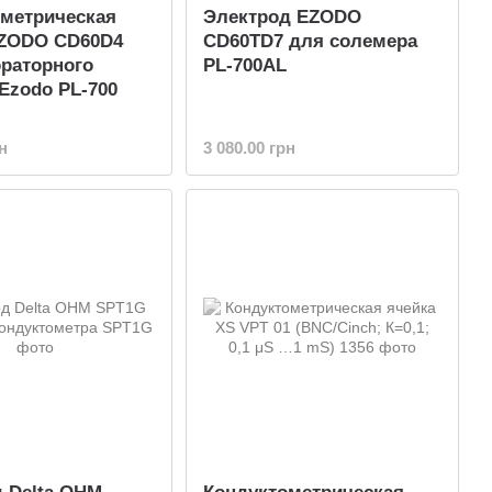
ометрическая
Электрод EZODO
EZODO CD60D4
CD60TD7 для солемера
раторного
PL-700AL
Ezodo PL-700
н
3 080.00 грн