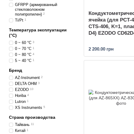
GFRPP (армированный
стекловолокном
Кондуктометриче
полипропилен)
2
ячейка (для PCT-4
Ti/Pt
1
CTS-406, K=1, пла
Температура эксплуатации
D4) EZODO CD62D
(°С)
0 ~ 60 °C
3
0 ~ 70 °C
1
2 200.00 грн
0 ~ 80 °C
4
5 ~ 40 °C
1
Бренд
AZ-Instrument
2
DELTA OHM
3
EZODO
10
Horiba
4
Lutron
1
XS Instruments
5
Страна производства
Тайвань
11
Китай
1