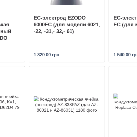
ЕС-электрод EZODO
ЕС-элект
ская
6000EС (для модели 6021,
EC (для 
рный
-22, -31,- 32,- 61)
ODO
1 320.00 грн
1 540.00 гр