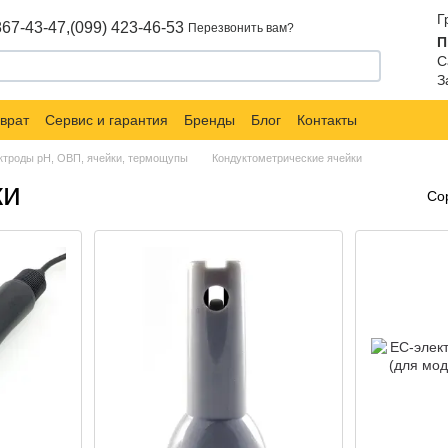
Г
867-43-47,
(099) 423-46-53
Перезвонить вам?
П
С
З
врат
Сервис и гарантия
Бренды
Блог
Контакты
ктроды pH, ОВП, ячейки, термощупы
Кондуктометрические ячейки
ки
Со