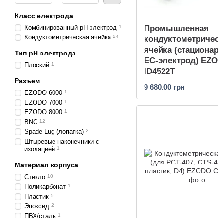
Класс електрода
Комбинированный pH-электрод
1
Промышленная
Кондуктометрическая ячейка
24
кондуктометриче
ячейка (стациона
Тип pH электрода
EC-электрод) EZ
Плоский
1
ID4522T
Разъем
9 680.00 грн
EZODO 6000
1
EZODO 7000
1
EZODO 8000
1
BNC
12
Spade Lug (лопатка)
2
Штыревые наконечники с
изоляцией
1
Материал корпуса
Стекло
10
Поликарбонат
1
Пластик
5
Эпоксид
2
ПВХ/сталь
1