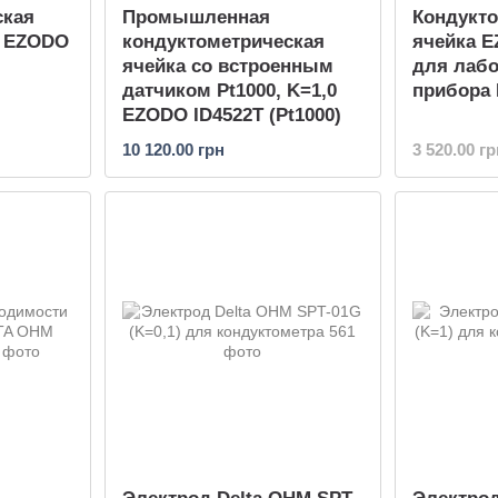
ская
Промышленная
Кондукт
) EZODO
кондуктометрическая
ячейка 
ячейка со встроенным
для лабо
датчиком Pt1000, K=1,0
прибора 
EZODO ID4522T (Pt1000)
10 120.00 грн
3 520.00 гр