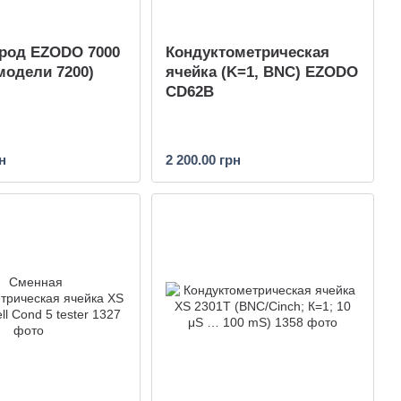
род EZODO 7000
Кондуктометрическая
модели 7200)
ячейка (K=1, BNC) EZODO
CD62B
н
2 200.00 грн