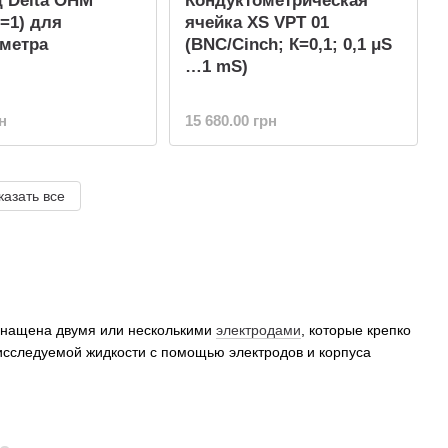
 Delta OHM
Кондуктометрическая
=1) для
ячейка XS VPT 01
метра
(BNC/Cinch; К=0,1; 0,1 μS
…1 mS)
н
15 680.00 грн
казать все
оснащена двумя или несколькими
электродами
, которые крепко
исследуемой жидкости с помощью электродов и корпуса