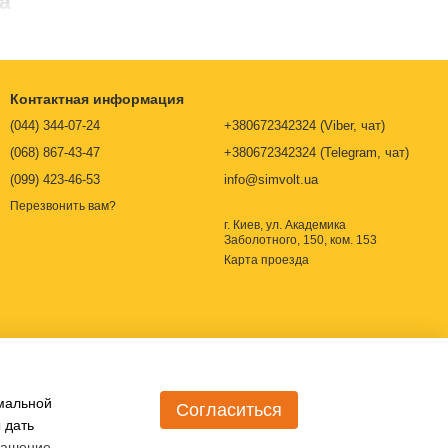
а
опроводность и химическую стойкость: нержавеющая сталь,
чина которой зависит от модели электродов, их габаритов и
 диапазоне электропроводности, при измерении которой
Контактная информация
ации кондуктометра. Интернет-маркет «SIMVOLT» предлагает
.
(044) 344-07-24
+380672342324 (Viber, чат)
оточная ячейка подключается к точке отбора, или раствор
(068) 867-43-47
+380672342324 (Telegram, чат)
ванным раствором или устанавливают в трубопровод с
(099) 423-46-53
info@simvolt.ua
словие надлежащего проведения исследований, а также
Перезвонить вам?
лнение должны проводиться снизу-вверх.
г. Киев, ул. Академика
Заболотного, 150, ком. 153
оторый влияет на результаты исследований. Ячейку нужно
Карта проезда
ете буферные и калибровочные растворы для
жила дольше?
жать в воде не менее 1 дня.
орпуса электрода аккуратно погружают в анализируемый
имальной
Согласиться
ем воздуха и каких-либо предметов в межэлектродном
 дать
 кондуктометра.
лашение
.