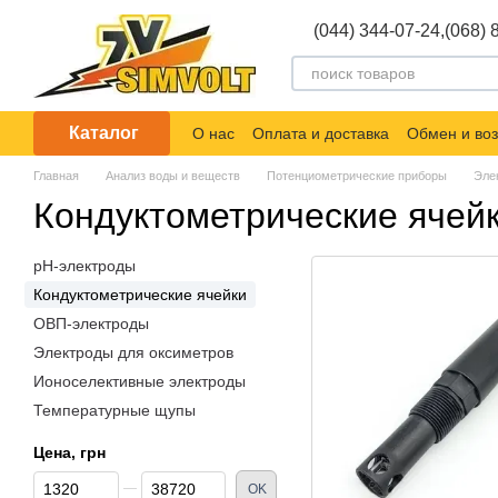
Перейти к основному контенту
(044) 344-07-24,
(068) 
Каталог
О нас
Оплата и доставка
Обмен и воз
Главная
Анализ воды и веществ
Потенциометрические приборы
Эле
Кондуктометрические ячей
pH-электроды
Кондуктометрические ячейки
ОВП-электроды
Электроды для оксиметров
Ионоселективные электроды
Температурные щупы
Цена, грн
От Цена, грн
До Цена, грн
OK