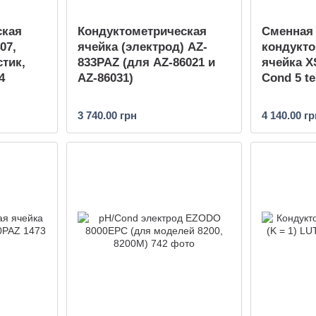
ская
Кондуктометрическая
Сменная
07,
ячейка (электрод) AZ-
кондукто
стик,
833PAZ (для AZ-86021 и
ячейка XS
4
AZ-86031)
Cond 5 te
3 740.00 грн
4 140.00 гр