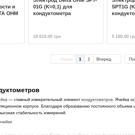
Электрод Delta OHM SPT-
Электрод
ости и
01G (K=0,1) для
SPT1G (K
TA OHM
кондуктометра
кондукто
10 610.00 грн
5 180.00 гр
Назад
1
2
Вперед
По
дуктометров
ейка
— главный измерительный элемент
кондуктометров
. Ячейка 
оляционном корпусе. Благодаря образованию постоянного объема 
высокая стабильность измерений.