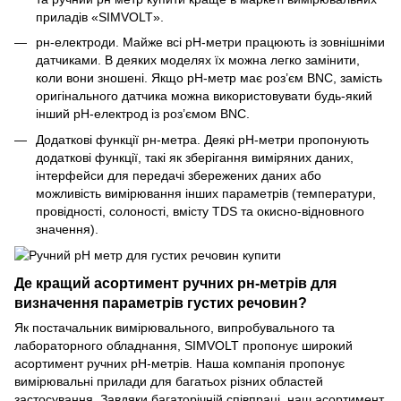
приладів «SIMVOLT».
рн-електроди. Майже всі рН-метри працюють із зовнішніми
датчиками. В деяких моделях їх можна легко замінити,
коли вони зношені. Якщо рН-метр має роз’єм BNC, замість
оригінального датчика можна використовувати будь-який
інший рН-електрод із роз’ємом BNC.
Додаткові функції рн-метра. Деякі рН-метри пропонують
додаткові функції, такі як зберігання виміряних даних,
інтерфейси для передачі збережених даних або
можливість вимірювання інших параметрів (температури,
провідності, солоності, вмісту TDS та окисно-відновного
значення).
Де кращий асортимент ручних рн-метрів для
визначення параметрів густих речовин?
Як постачальник вимірювального, випробувального та
лабораторного обладнання, SIMVOLT пропонує широкий
асортимент ручних рН-метрів. Наша компанія пропонує
вимірювальні прилади для багатьох різних областей
застосування. Завдяки багаторічній співпраці, наш асортимент