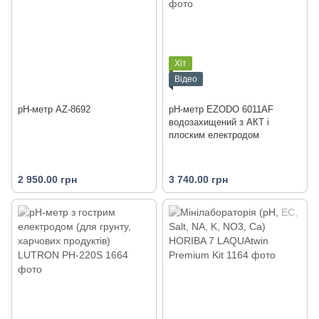
Хіт
Відео
pH-метр AZ-8692
рН-метр EZODO 6011AF
водозахищений з АКТ і
плоским електродом
2 950.00 грн
3 740.00 грн