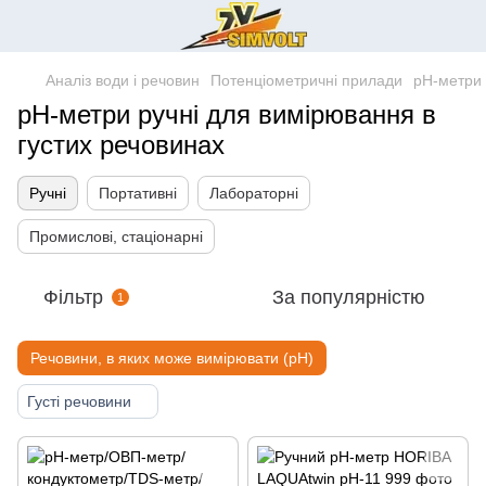
Аналіз води і речовин
Потенціометричні прилади
pH-метри
pH-метри ручні для вимірювання в
густих речовинах
Ручні
Портативні
Лабораторні
Промислові, стаціонарні
Фільтр
За популярністю
1
Речовини, в яких може вимірювати (pH)
Густі речовини