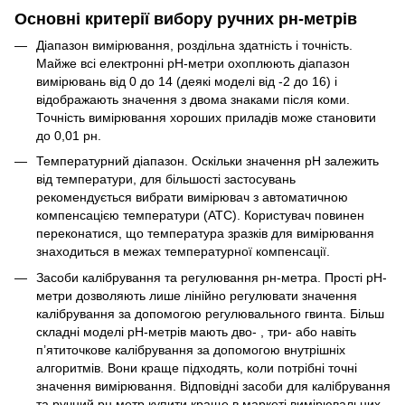
Основні критерії вибору ручних рн-метрів
Діапазон вимірювання, роздільна здатність і точність.
Майже всі електронні рН-метри охоплюють діапазон
вимірювань від 0 до 14 (деякі моделі від -2 до 16) і
відображають значення з двома знаками після коми.
Точність вимірювання хороших приладів може становити
до 0,01 рн.
Температурний діапазон. Оскільки значення рН залежить
від температури, для більшості застосувань
рекомендується вибрати вимірювач з автоматичною
компенсацією температури (ATC). Користувач повинен
переконатися, що температура зразків для вимірювання
знаходиться в межах температурної компенсації.
Засоби калібрування та регулювання рн-метра. Прості рН-
метри дозволяють лише лінійно регулювати значення
калібрування за допомогою регулювального гвинта. Більш
складні моделі рН-метрів мають дво- , три- або навіть
п’ятиточкове калібрування за допомогою внутрішніх
алгоритмів. Вони краще підходять, коли потрібні точні
значення вимірювання. Відповідні засоби для калібрування
та ручний рн метр купити краще в маркеті вимірювальних