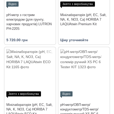
Відео
Знято з виробництва
pH-метр з гострим
Мінілабораторія (pH, EC, Salt,
електродом (для грунту,
NA, K, NO3, Ca) HORIBA 7
харчових продуктів) LUTRON
LAQUAtwin Premium Kit
PH-220S
5 720.00 грн
Ціну уточнюйте
Знято з виробництва
Відео
Мінілабораторія (pH, EC, Salt,
pH-метр/ОВП-метр/
NA, K, NO3, Ca) HORIBA 7
кондуктометр/TDS-метр/
LAQUAtwin ECO Kit
солемір ручний XS PC 6