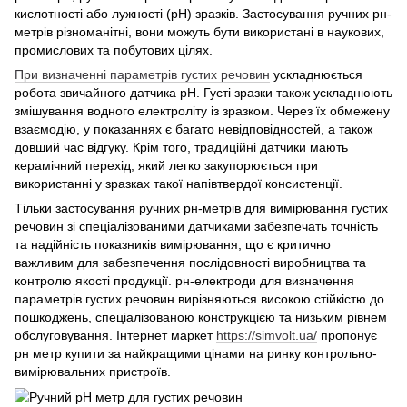
кислотності або лужності (рН) зразків. Застосування ручних рн-
метрів різноманітні, вони можуть бути використані в наукових,
промислових та побутових цілях.
При визначенні параметрів густих речовин
ускладнюється
робота звичайного датчика рН. Густі зразки також ускладнюють
змішування водного електроліту із зразком. Через їх обмежену
взаємодію, у показаннях є багато невідповідностей, а також
довший час відгуку. Крім того, традиційні датчики мають
керамічний перехід, який легко закупорюється при
використанні у зразках такої напівтвердої консистенції.
Тільки застосування ручних рн-метрів для вимірювання густих
речовин зі спеціалізованими датчиками забезпечать точність
та надійність показників вимірювання, що є критично
важливим для забезпечення послідовності виробництва та
контролю якості продукції. рн-електроди для визначення
параметрів густих речовин вирізняються високою стійкістю до
пошкоджень, спеціалізованою конструкцією та низьким рівнем
обслуговування. Інтернет маркет
https://simvolt.ua/
пропонує
рн метр купити за найкращими цінами на ринку контрольно-
вимірювальних пристроїв.