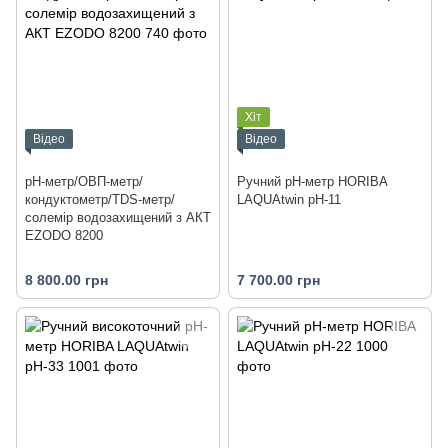
Хіт
Відео
Відео
pH-метр/ОВП-метр/
Ручний рН-метр HORIBA
кондуктометр/TDS-метр/
LAQUAtwin pH-11
солемір водозахищений з АКТ
EZODO 8200
8 800.00 грн
7 700.00 грн