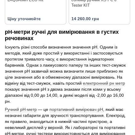
Tester KIT
Ціну уточнюйте
14 260.00 грн
pH-метри ручні для вимірювання в густих
речовинах
Існують різні способи визначення значення рН. Одним із
методів, який дуже простий у використанні і застосовується
протягом тривалого часу, є використання індикаторних
барвників. Однак з лакмусового паперу та інших тест-смужок
значення рН зазвичай можна визначити лише приблизно як
ціле значення або в обмеженому діапазоні вимірювань. На
відміну від тест-смужок, навіть простий
електронний рн метр
показує значення рН з двома знаками після коми у всьому
діапазоні від 0,00 до 14,00, а деякі моделі від -2,00 до 16,00
рн.
Ручний рН-метр
— це
портативний вимірювач рН
, який має
незначні габарити для зручності транспортування. Електрод,
як правило, знаходиться в нижній частині пристрою, а
невеликий дисплей у верхній. Як і лабораторні та портативні
рН-метри, ручні тестери використовуються для вимірювання