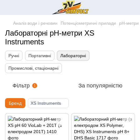
Аналіз води і речовин
Потенціометричні прилади
pH-метри
Лабораторні pH-метри XS
Instruments
Ручні
Портативні
Лабораторні
Промислові, стаціонарні
Фільтр
За популярністю
1
Бренд
XS Instruments