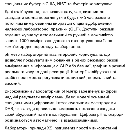
спеціальних буферів США, NIST та буферів користувача.
Дані калібрування, включаючи дату, час, використані
стандарти можна переглянути в будь-який час разом із
поточним вимірюванням вибравши опцію відображення
належної лабораторної практики (GLP). Доступні режими
ведення журналу: автоматичний та ручний з можливістю
записів 1000 вимірювань даних та експортуванням їх на
комп’ютер для перегляду та зберігання.
ph метр лабораторний має інтерфейс користувача, що
дозволяє показувати вимірювання в різних режимах: базові
вимірювання з інформацією GLP або без неї, графіки в режимі
реального часу та дані реєстрації. Критерії калібрувальної
стабільності можна регулювати як низький, нормальний та
високий.
Високоякісний лабораторний рН-метр забезпечує цифрові
надійні результати вимірювань. Деякі моделі оснащені
спеціальними цифровими інтелектуальними електродами
DHS, які завжди правильно вимірюють показання завдяки
своїй вбудованій пам’яті калібрування. Цифрові рН-електроди
розпізнаються автоматично і є взаємозамінними.
Лабораторні прилади XS Instruments прості у використанні