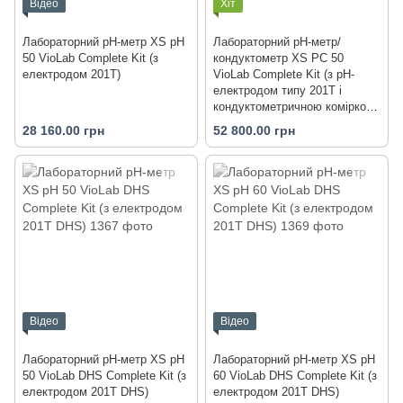
Відео
Хіт
Лабораторний pH-метр XS pH
Лабораторний pH-метр/
50 VioLab Complete Kit (з
кондуктометр XS PC 50
електродом 201T)
VioLab Complete Kit (з pH-
електродом типу 201T і
кондуктометричною коміркою
типу 2301T)
28 160.00 грн
52 800.00 грн
Відео
Відео
Лабораторний pH-метр XS pH
Лабораторний pH-метр XS pH
50 VioLab DHS Complete Kit (з
60 VioLab DHS Complete Kit (з
електродом 201T DHS)
електродом 201T DHS)