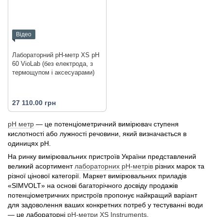
Відео
Лабораторний pH-метр XS pH
60 VioLab (без електрода, з
термощупом і аксесуарами)
27 110.00 грн
рН метр
— це потенціометричний вимірювач ступеня
кислотності або лужності речовини, який визначається в
одиницях рН.
На ринку вимірювальних пристроїв України представлений
великий асортимент
лабораторних рН-метрів
різних марок та
різної цінової категорії. Маркет вимірювальних приладів
«SIMVOLT» на основі багаторічного досвіду продажів
потенціометричних пристроїв пропонує найкращий варіант
для задоволення ваших конкретних потреб у тестуванні води
— це лабораторні
рН-метри XS Instruments
.