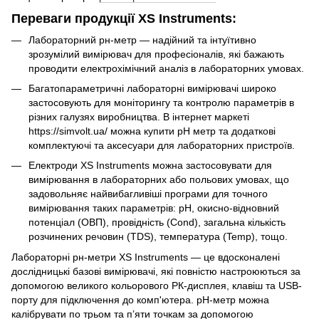
Переваги продукції XS Instruments:
Лабораторний рн-метр — надійний та інтуїтивно
зрозумілий вимірювач для професіоналів, які бажають
проводити електрохімічний аналіз в лабораторних умовах.
Багатопараметричні лабораторні вимірювачі широко
застосовують для моніторингу та контролю параметрів в
різних галузях виробництва. В інтернет маркеті
https://simvolt.ua/ можна купити рН метр та додаткові
комплектуючі та аксесуари для лабораторних пристроїв.
Електроди XS Instruments можна застосовувати для
вимірювання в лабораторних або польових умовах, що
задовольняє найвибагливіші програми для точного
вимірювання таких параметрів: рН, окисно-відновний
потенціал (ОВП), провідність (Cond), загальна кількість
розчинених речовин (TDS), температура (Temp), тощо.
Лабораторні рн-метри XS Instruments — це вдосконалені
дослідницькі базові вимірювачі, які повністю настроюються за
допомогою великого кольорового РК-дисплея, клавіш та USB-
порту для підключення до комп'ютера. рН-метр можна
калібрувати по трьом та п’яти точкам за допомогою