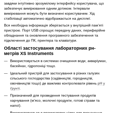
завдяки інтуїтивно зрозумілому інтерфейсу користувача, що
забезпечує вимірювання одним дотиком. Інтервали
вимірювання можуть бути визначені користувачем. Хід
стабілізації автоматично відображається на дисплеї.
Вся необхідна інформація зберігається у внутрішній пам’яті
пристрою. Порт USB спрощує передачу даних, периферійне
обладнання та оновлення програмного забезпечення та
підключення до ПК, принтера та клавіатури.
Області застосування лабораторних рн-
метрів XS Instruments
Використовується в системах очищення води, акваріумах,
басейнах, гідропоніці тощо.
Ідеальний пристрій для застосування в різних галузях
сільського господарства (садівництві, городництві,
овочівництві тощо) де важливо контролювати рівень
рН у
ґрунті
.
Призначений для проведення тестування продуктів
харчування (м'ясо, молочні продукти, готові страви та
напої).
Використовується в промислових цілях для визначення