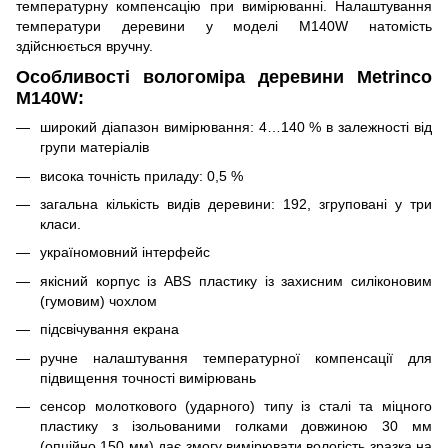
температурну компенсацію при вимірюванні. Налаштування
температури деревини у моделі M140W натомість
здійснюється вручну.
Особливості вологоміра деревини Metrinco
M140W:
широкий діапазон вимірювання: 4…140 % в залежності від
групи матеріалів
висока точність приладу: 0,5 %
загальна кількість видів деревини: 192, згруповані у три
класи.
україномовний інтерфейс
якісний корпус із ABS пластику із захисним силіконовим
(гумовим) чохлом
підсвічування екрана
ручне налаштування температурної компенсації для
підвищення точності вимірювань
сенсор молоткового (ударного) типу із сталі та міцного
пластику з ізольованими голками довжиною 30 мм
(опційно 150 мм) дає змогу вимірювати вологість зразка на