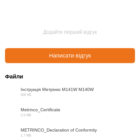
Додайте перший відгук
Написати відгук
Файли
Інструкція Метрінко M141W M140W
500 КБ
PDF
Metrinco_Certificate
2.6 МБ
PDF
METRINCO_Declaration of Conformity
1.7 МБ
PDF