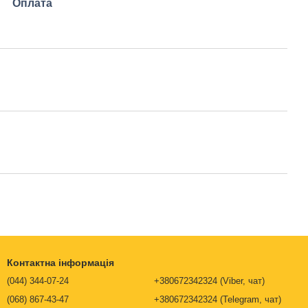
Оплата
Контактна інформація
(044) 344-07-24
+380672342324 (Viber, чат)
(068) 867-43-47
+380672342324 (Telegram, чат)