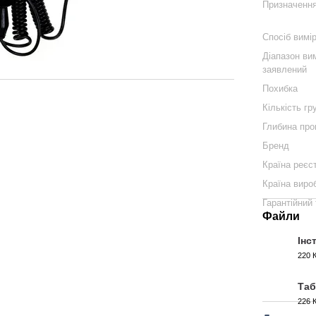
Призначення
Спосіб вимі
Діапазон ви
заявлений
Похибка
Кількість гр
Глибина про
Бренд
Країна реєс
Країна виро
Гарантійний 
Файли
Інс
220 
PDF
Таб
226 
PDF