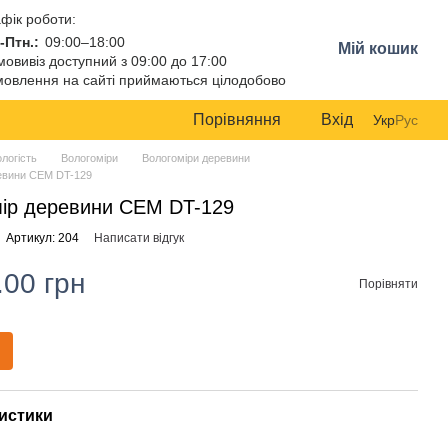
фік роботи:
-Птн.:
09:00–18:00
Мій кошик
овивіз доступний з 09:00 до 17:00
овлення на сайті приймаються цілодобово
Порівняння
Вхід
Укр
Рус
ологість
Вологоміри
Вологоміри деревини
евини CEM DT-129
ір деревини CEM DT-129
Артикул: 204
Написати відгук
.00 грн
Порівняти
истики