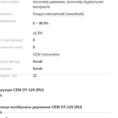
 вологоміра
вологомір деревини
,
вологомір будівельних
матеріалів
рювання
Кондуктометричний (інвазійний)
мірювання
6 ~ 99.9%
±1.5%
уп (калібровок)
8
никнення (мм)
8
CEM Instruments
трації бренду
Китай
бництва
Китай
термін, міс.
12
трукція CEM DT-129 (RU)
КБ
лиця калібровок деревини CEM DT-129 (RU)
КБ