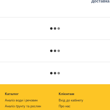
Доставка
Каталог
Клієнтам
Аналіз води і речовин
Вхід до кабінету
Аналіз ґрунту та рослин
Про нас