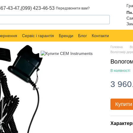
Гра
867-43-47,
(099) 423-46-53
Передзвонити вам?
Пн.
Сам
Зам
овернення
Сервіс і гарантія
Бренди
Блог
Контакти
Головна
В
Вологомір дер
Вологом
В наявності
3 960
Купити
Характер