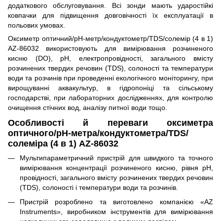
додаткового обслуговування. Всі зонди мають ударостійкі
ковпачки для підвищення довговічності їх експлуатації в
польових умовах.
Оксиметр оптичний/рН-метр/кондуктометр/TDS/солемір (4 в 1)
AZ-86032 використовують для вимірювання розчиненого
кисню (DO), pH, електропровідності, загального вмісту
розчинених твердих речовин (TDS), солоності та температури
води та розчинів при проведенні екологічного моніторингу, при
вирощуванні аквакультур, в гідропоніці та сільському
господарстві, при лабораторних дослідженнях, для контролю
очищення стічних вод, аналізу питної води тощо.
Особливості й переваги оксиметра
оптичного/рН-метра/кондуктометра/TDS/
солеміра (4 в 1) AZ-86032
Мультипараметричний пристрій для швидкого та точного
вимірювання концентрації розчиненого кисню, рівня рН,
провідності, загального вмісту розчинених твердих речовин
(TDS), солоності і температури води та розчинів.
Пристрій розроблено та виготовлено компанією «AZ
Instruments», виробником інструментів для вимірювання