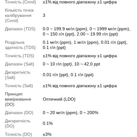
Точність (Cond)
±1% від повного діапазону ±1 цифра
Кількість точок
калібрування
3
(Cond)
Діапазон (TDS)
0.0 ~ 199.9 мг/л (ppm), 0 ~ 1999 мг/л (ppm),
0 ~ 150 г/л (ppt), 2.00 ~ 19.99 г/л (ppt)
Роздільна
0.1 мг/л (ppm), 1 мг/л (ppm), 0.01 г/л (ppt),
здатність (TDS)
0.1 г/л (ppt)
Точність (TDS)
±1% від повного діапазону ±1 цифра
Діапазон (Salt)
0 ~ 10 г/л (ppt), 10 ~ 42,0 ppt
Дискретність
0.01 г/л (ppt), 0.1 г/л (ppt)
(Salt)
Точність (Salt)
±1% від повного діапазону ±1 цифра
Принцип
вимірювання
Оптичний (LDO)
(DO)
Діапазон (DO)
0 ~ 20 мг/л (ppm), 0 ~ 200%
Дискретність
0.1%
(DO)
Точність (DO)
±3%