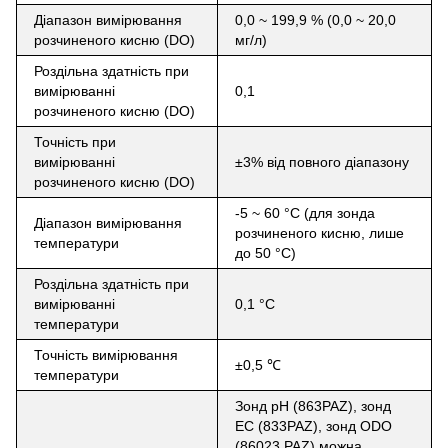
Діапазон вимірювання
0,0 ~ 199,9 % (0,0 ~ 20,0
розчиненого кисню (DO)
мг/л)
Роздільна здатність при
вимірюванні
0,1
розчиненого кисню (DO)
Точність при
вимірюванні
±3% від повного діапазону
розчиненого кисню (DO)
-5 ~ 60 °С (для зонда
Діапазон вимірювання
розчиненого кисню, лише
температури
до 50 °С)
Роздільна здатність при
вимірюванні
0,1 °С
температури
Точність вимірювання
±0,5
℃
температури
Зонд pH (863PAZ), зонд
EC (833PAZ), зонд ODO
(86023 PAZ) можна