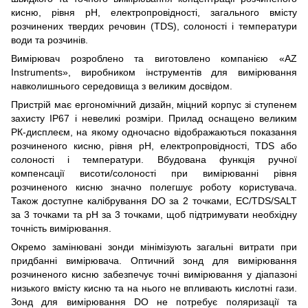
кисню, рівня рН, електропровідності, загального вмісту
розчинених твердих речовин (TDS), солоності і температури
води та розчинів.
Вимірювач розроблено та виготовлено компанією «AZ
Instruments», виробником інструментів для вимірювання
навколишнього середовища з великим досвідом.
Пристрій має ергономічний дизайн, міцний корпус зі ступенем
захисту IP67 і невеликі розміри. Прилад оснащено великим
РК-дисплеєм, на якому одночасно відображаються показання
розчиненого кисню, рівня pH, електропровідності, TDS або
солоності і температури. Вбудована функція ручної
компенсації висоти/солоності при вимірюванні рівня
розчиненого кисню значно полегшує роботу користувача.
Також доступне калібрування DO за 2 точками, EC/TDS/SALT
за 3 точками та рН за 3 точками, щоб підтримувати необхідну
точність вимірювання.
Окремо замінювані зонди мінімізують загальні витрати при
придбанні вимірювача. Оптичний зонд для вимірювання
розчиненого кисню забезпечує точні вимірювання у діапазоні
низького вмісту кисню та на нього не впливають кислотні гази.
Зонд для вимірювання DO не потребує поляризації та