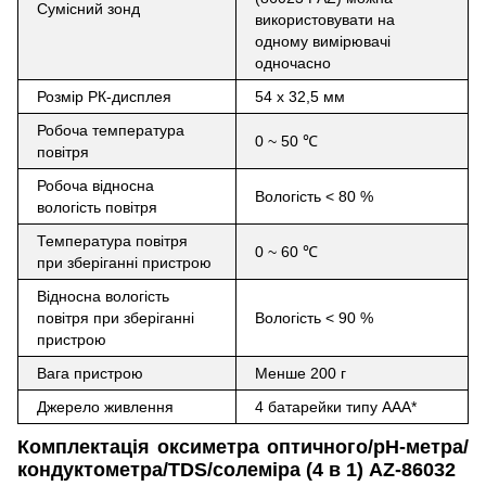
Сумісний зонд
використовувати на
одному вимірювачі
одночасно
Розмір РК-дисплея
54 х 32,5 мм
Робоча температура
0 ~ 50
℃
повітря
Робоча відносна
Вологість < 80 %
вологість повітря
Температура повітря
0 ~ 60
℃
при зберіганні пристрою
Відносна вологість
повітря при зберіганні
Вологість < 90 %
пристрою
Вага пристрою
Менше 200 г
Джерело живлення
4 батарейки типу AAA*
Комплектація оксиметра оптичного/рН-метра/
кондуктометра/TDS/солеміра (4 в 1) AZ-86032