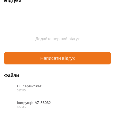
Відгуки
Додайте перший відгук
Написати відгук
Файли
CE сертифікат
317 КБ
PDF
Інструкція AZ-86032
6.5 МБ
PDF