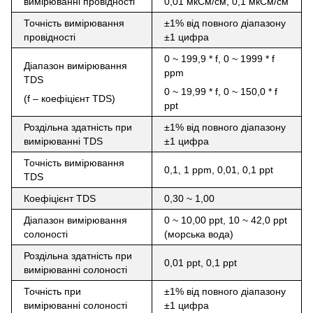
вимірюванні провідності
0,01 мкСм/см, 0,1 мкСм/см
Точність вимірювання
±1% від повного діапазону
провідності
±1 цифра
0 ~ 199,9 * f, 0 ~ 1999 * f
Діапазон вимірювання
ppm
TDS
0 ~ 19,99 * f, 0 ~ 150,0 * f
(f – коефіцієнт TDS)
ppt
Роздільна здатність при
±1% від повного діапазону
вимірюванні TDS
±1 цифра
Точність вимірювання
0,1, 1 ppm, 0,01, 0,1 ppt
TDS
Коефіцієнт TDS
0,30 ~ 1,00
Діапазон вимірювання
0 ~ 10,00 ppt, 10 ~ 42,0 ppt
солоності
(морська вода)
Роздільна здатність при
0,01 ppt, 0,1 ppt
вимірюванні солоності
Точність при
±1% від повного діапазону
вимірюванні солоності
±1 цифра