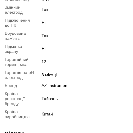
Змінний
Так
електрод
Підключення
Ні
до ПК
Вбудована
Так
пам'ять
Підсвітка
Ні
екрану
Гарантійний
12
термін, міс.
Гарантія на pH-
3 місяці
електрод
Бренд
AZ-Instrument
Країна
реєстрації
Тайвань
бренду
Країна
Китай
виробництва