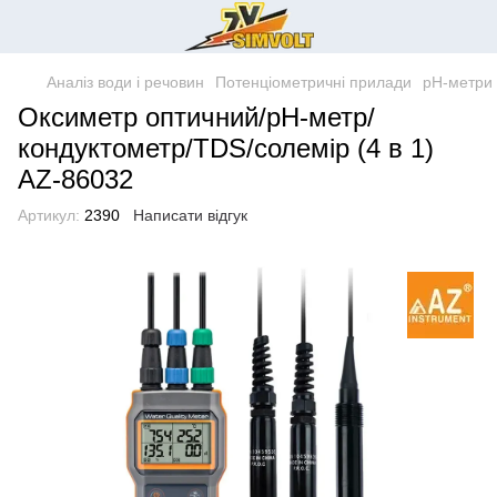
Аналіз води і речовин
Потенціометричні прилади
pH-метри
Оксиметр оптичний/рН-метр/
кондуктометр/TDS/солемір (4 в 1)
AZ-86032
Артикул:
2390
Написати відгук