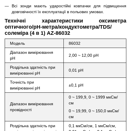
Всі зонди мають ударостійкі ковпачки для підвищення
довговічності їх експлуатації в польових умовах.
Технічні характеристики
оксиметра
оптичного/рН-метра/кондуктометра/TDS/
солеміра (4 в 1) AZ-86032
Модель
86032
Діапазон вимірювання
2,00 ~ 12,00 рН
pH
Роздільна здатність при
0,01 рН
вимірюванні pH
Точність при
±0,1 рН
вимірюванні pH
0 ~ 199,9, 0 ~ 1999 мкСм/
см
Діапазон вимірювання
провідності
0 ~ 19,99, 0 ~ 150,0 мкСм/
см
Роздільна здатність при
0,1 мкСм/см, 1 мкСм/см,