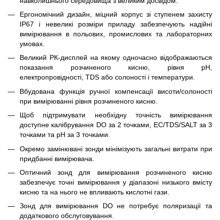
навколишнього середовища з великим досвідом.
Ергономічний дизайн, міцний корпус зі ступенем захисту
IP67 і невеликі розміри приладу забезпечують надійні
вимірювання в польових, промислових та лабораторних
умовах.
Великий РК-дисплей на якому одночасно відображаються
показання розчиненого кисню, рівня pH,
електропровідності, TDS або солоності і температури.
Вбудована функція ручної компенсації висоти/солоності
при вимірюванні рівня розчиненого кисню.
Щоб підтримувати необхідну точність вимірювання
доступне калібрування DO за 2 точками, EC/TDS/SALT за 3
точками та рН за 3 точками.
Окремо замінювані зонди мінімізують загальні витрати при
придбанні вимірювача.
Оптичний зонд для вимірювання розчиненого кисню
забезпечує точні вимірювання у діапазоні низького вмісту
кисню та на нього не впливають кислотні гази.
Зонд для вимірювання DO не потребує поляризації та
додаткового обслуговування.