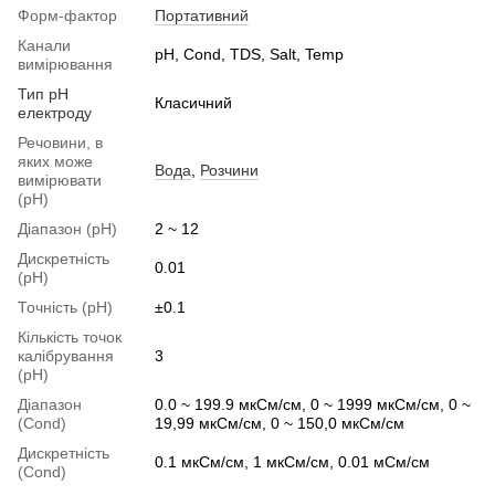
Форм-фактор
Портативний
Канали
pH, Cond, TDS, Salt, Temp
вимірювання
Тип pH
Класичний
електроду
Речовини, в
яких може
Вода
,
Розчини
вимірювати
(pH)
Діапазон (pH)
2 ~ 12
Дискретність
0.01
(pH)
Точність (pH)
±0.1
Кількість точок
калібрування
3
(pH)
Діапазон
0.0 ~ 199.9 мкСм/см, 0 ~ 1999 мкСм/см, 0 ~
(Cond)
19,99 мкСм/см, 0 ~ 150,0 мкСм/см
Дискретність
0.1 мкСм/см, 1 мкСм/см, 0.01 мСм/см
(Cond)