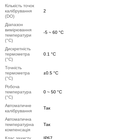
Кількість точок
калібрування
2
(DO)
Діапазон
вимірювання
-5 ~ 60 °C
температури
(°C)
Дискретність
термометра
0.1 °C
(°C)
Точність
термометра
±0.5 °C
(°C)
Робоча
температура
0 ~ 50 °C
(°C)
Автоматичне
Так
калібрування
Автоматична
температурна
Так
компенсація
Клас захисту
IP67