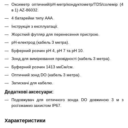
Оксиметр оптичний/рН-метр/кондуктометр/TDS/солемір (4
в 1) AZ-86032.
4 батарейки типу ААА.
Інструкція з експлуатації.
Жорсткий футляр для перенесення пристрою.
pH-електрод (кабель 3 метра).
Буферний розчин рН 4, рН 7 та рН 10.
Зонд для вимірювання провідності (кабель 3 метра).
Буферний розчин 1413 мкСм/см.
Оптичний зонд DO (кабель 3 метра).
Затискачі для кабелю.
Додаткові аксесуари:
Подовжувач для оптичного зонда DO довжиною 3 м з
роз'ємамиз захистом IP67.
Характеристики