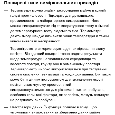
Поширені типи вимірювальних приладів
Термометру можна знайти застосування майже в кожній
галузі промисловості. Підходить для домашнього,
промислового та лабораторного використання. Його
можна використовувати від температурного тесту в кімнаті
до температурного тесту людського тіла. Термометри
дають змогу швидко визначати зміни температури й таким
чином виявляти несправності.
Термогігрометр використовують для вимірювання стану
повітря. Він здатний швидко і точно надати результати
щодо температури навколишнього середовища та
вологості повітря, ґрунту або в обмеженому просторі.
Термогігрометр
широко використовується при тестуванні
систем опалення, вентиляції та кондиціонування. Він також
може бути цінним інструментом для визначення якості
повітря в замкнутому просторі, який
використовуватиметься для різноманітних випробувань,
особливо коли такі фактори, як вологість, можуть вплинути
на результати випробувань.
Реєстратори даних. Їх функція полягає в тому, щоб
уможливити вимірювання та зберігання даних майже