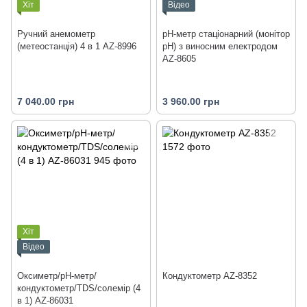
Хіт
Відео
Ручний анемометр
pH-метр стаціонарний (монітор
(метеостанція) 4 в 1 AZ-8996
pH) з виносним електродом
AZ-8605
7 040.00 грн
3 960.00 грн
Хіт
Відео
Оксиметр/рН-метр/
Кондуктометр AZ-8352
кондуктометр/TDS/солемір (4
в 1) AZ-86031