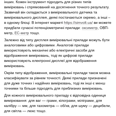
інших. Кожен інструмент підходить для різних типів
вимірювань і спрямований на досягнення точного результату.
Зазвичай він складається з вимірювального датчика та
вимірювального дисплея, деякі постачаються окремо, а інші –
в одному блоці. В інтернет маркеті
https://simvolt.ua/
ви можете
придбати сучасні потенціометричні прилади:
оксиметр
, ОВП-
метр,
ЕС-метр
тощо.
Залежно від типу дисплея вимірювальні прилади можуть бути
аналоговими або цифровими. Аналогові прилади
використовують механічні або електричні засоби для
відображення вимірювань, тоді як цифрові прилади
використовують електронні дисплеї для відображення
вимірювань.
Окрім типу відображення, вимірювальні прилади також можна
класифікувати за рівнем точності. Деякі прилади призначені
для дуже точних і надійних вимірювань, тоді як інші є менш
точними та більше підходять для приблизних вимірювань.
Для кожного вимірювального приладу є відповідна одиниця
вимірювання: для ваг — грами, кілограми, міліграми, для
калібру — мм, для тахометра — об/хв, для шуму — децибели,
для світла — люкс тощо.