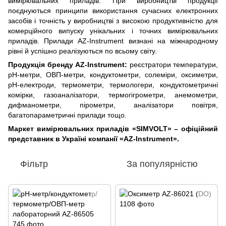
вимірювальних приладів. При виробництві продукції
поєднуються принципи використання сучасних електронних
засобів і точність у виробництві з високою продуктивністю для
комерційного випуску унікальних і точних вимірювальних
приладів. Прилади AZ-Instrument визнані на міжнародному
рівні й успішно реалізуються по всьому світу.
Продукція бренду AZ-Instrument:
реєстратори температури,
pH-метри, ОВП-метри, кондуктометри, солеміри, оксиметри,
pH-електроди, термометри, термологери, кондуктометричні
комірки, газоаналізатори, термогігрометри, анемометри,
дифманометри, пірометри, аналізатори повітря,
багатопараметричні прилади тощо.
Маркет вимірювальних приладів «SIMVOLT» – офіційний
представник в Україні компанії «AZ-Instrument».
Фільтр
За популярністю