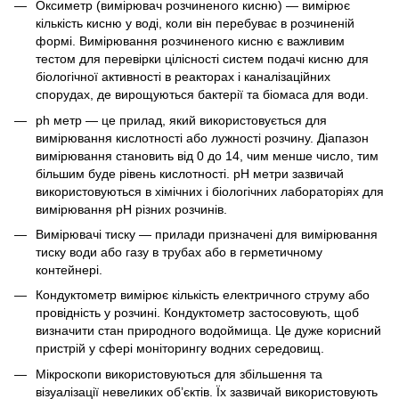
Оксиметр (вимірювач розчиненого кисню) — вимірює
кількість кисню у воді, коли він перебуває в розчиненій
формі. Вимірювання розчиненого кисню є важливим
тестом для перевірки цілісності систем подачі кисню для
біологічної активності в реакторах і каналізаційних
спорудах, де вирощуються бактерії та біомаса для води.
ph метр — це прилад, який використовується для
вимірювання кислотності або лужності розчину. Діапазон
вимірювання становить від 0 до 14, чим менше число, тим
більшим буде рівень кислотності. рН метри зазвичай
використовуються в хімічних і біологічних лабораторіях для
вимірювання pH різних розчинів.
Вимірювачі тиску — прилади призначені для вимірювання
тиску води або газу в трубах або в герметичному
контейнері.
Кондуктометр вимірює кількість електричного струму або
провідність у розчині. Кондуктометр застосовують, щоб
визначити стан природного водоймища. Це дуже корисний
пристрій у сфері моніторингу водних середовищ.
Мікроскопи використовуються для збільшення та
візуалізації невеликих об’єктів. Їх зазвичай використовують