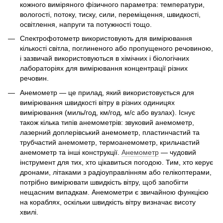
кожного виміряного фізичного параметра: температури,
вологості, потоку, тиску, сили, переміщення, швидкості,
освітлення, напруги та потужності тощо.
Спектрофотометр використовують для вимірювання
кількості світла, поглиненого або пропущеного речовиною,
і зазвичай використовуються в хімічних і біологічних
лабораторіях для вимірювання концентрації різних
речовин.
Анемометр — це прилад, який використовується для
вимірювання швидкості вітру в різних одиницях
вимірювання (миль/год, км/год, м/с або вузлах). Існує
також кілька типів анемометрів: звуковий анемометр,
лазерний доплерівський анемометр, пластинчастий та
трубчастий анемометр, термоанемометр, крильчастий
анемометр та інші конструкції.
Анемометр
— чудовий
інструмент для тих, хто цікавиться погодою. Тим, хто керує
дронами, літаками з радіоуправлінням або гелікоптерами,
потрібно вимірювати швидкість вітру, щоб запобігти
нещасним випадкам. Анемометри є звичайною функцією
на кораблях, оскільки швидкість вітру визначає висоту
хвилі.