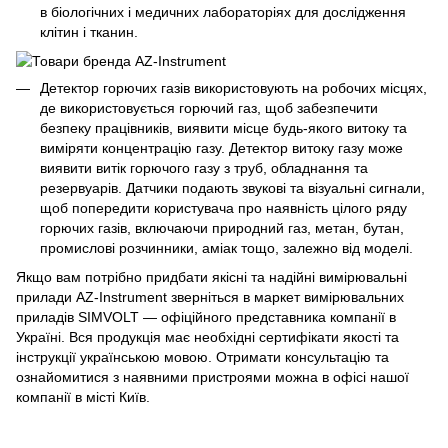
в біологічних і медичних лабораторіях для дослідження
клітин і тканин.
Детектор горючих газів використовують на робочих місцях,
де використовується горючий газ, щоб забезпечити
безпеку працівників, виявити місце будь-якого витоку та
виміряти концентрацію газу. Детектор витоку газу може
виявити витік горючого газу з труб, обладнання та
резервуарів. Датчики подають звукові та візуальні сигнали,
щоб попередити користувача про наявність цілого ряду
горючих газів, включаючи природний газ, метан, бутан,
промислові розчинники, аміак тощо, залежно від моделі.
Якщо вам потрібно придбати якісні та надійні вимірювальні
прилади AZ-Instrument зверніться в маркет вимірювальних
приладів SIMVOLT — офіційного представника компанії в
Україні. Вся продукція має необхідні сертифікати якості та
інструкції українською мовою. Отримати консультацію та
ознайомитися з наявними пристроями можна в офісі нашої
компанії в місті Київ.