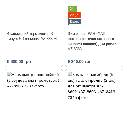
Хіт
Акція
Відео
4-канальний термологер K-
Вимірювач PAR (ФАВ,
типу з SD-записом AZ-88598
фотосинтетично активного
випромінювання) для рослин
AZ-8583
8 800.00 грн
9 240.00 грн