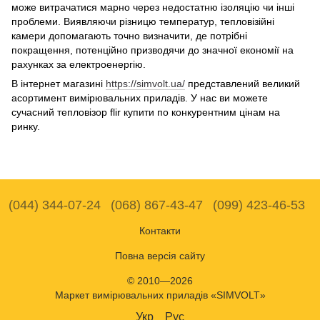
може витрачатися марно через недостатню ізоляцію чи інші
проблеми. Виявляючи різницю температур, тепловізійні
камери допомагають точно визначити, де потрібні
покращення, потенційно призводячи до значної економії на
рахунках за електроенергію.
В інтернет магазині
https://simvolt.ua/
представлений великий
асортимент вимірювальних приладів. У нас ви можете
сучасний тепловізор flir купити по конкурентним цінам на
ринку.
(044) 344-07-24
(068) 867-43-47
(099) 423-46-53
Контакти
Повна версія сайту
© 2010—2026
Маркет вимірювальних приладів «SIMVOLT»
Укр
Рус