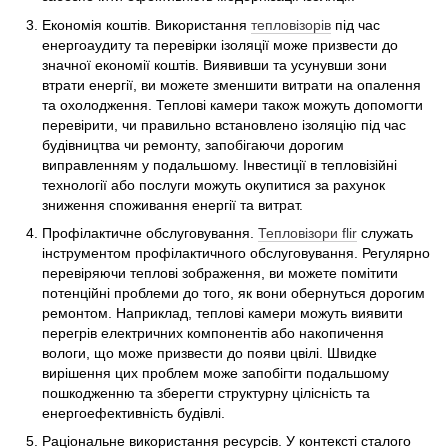
Економія коштів. Використання
тепловізорів
під час
енергоаудиту та перевірки ізоляції може призвести до
значної економії коштів. Виявивши та усунувши зони
втрати енергії, ви можете зменшити витрати на опалення
та охолодження. Теплові камери також можуть допомогти
перевірити, чи правильно встановлено ізоляцію під час
будівництва чи ремонту, запобігаючи дорогим
виправленням у подальшому. Інвестиції в тепловізійні
технології або послуги можуть окупитися за рахунок
зниження споживання енергії та витрат.
Профілактичне обслуговування.
Тепловізори flir
служать
інструментом профілактичного обслуговування. Регулярно
перевіряючи теплові зображення, ви можете помітити
потенційні проблеми до того, як вони обернуться дорогим
ремонтом. Наприклад, теплові камери можуть виявити
перегрів електричних компонентів або накопичення
вологи, що може призвести до появи цвілі. Швидке
вирішення цих проблем може запобігти подальшому
пошкодженню та зберегти структурну цілісність та
енергоефективність будівлі.
Раціональне використання ресурсів. У контексті сталого