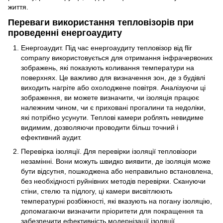
життя.
Переваги використання тепловізорів при
проведенні енергоаудиту
Енергоаудит. Під час енергоаудиту тепловізор від flir
company використовується для отримання інфрачервоних
зображень, які показують коливання температури на
поверхнях. Це важливо для визначення зон, де з будівлі
виходить нагріте або охолоджене повітря. Аналізуючи ці
зображення, ви можете визначити, чи ізоляція працює
належним чином, чи є приховані прогалини та недоліки,
які потрібно усунути. Теплові камери роблять невидиме
видимим, дозволяючи проводити більш точний і
ефективний аудит.
Перевірка ізоляції. Для перевірки ізоляції тепловізори
незамінні. Вони можуть швидко виявити, де ізоляція може
бути відсутня, пошкоджена або неправильно встановлена,
без необхідності руйнівних методів перевірки. Скануючи
стіни, стелю та підлогу, ці камери висвітлюють
температурні розбіжності, які вказують на погану ізоляцію,
допомагаючи визначити пріоритети для покращення та
забезпечити ефективність модернізації ізоляції.