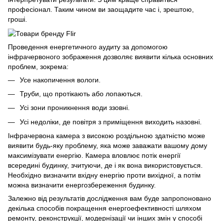
професіонал. Таким чином ви заощадите час і, зрештою,
гроші.
Проведення енергетичного аудиту за допомогою
інфрачервоного зображення дозволяє виявити кілька основних
проблем, зокрема:
Усе накопичення вологи.
Труби, що протікають або лопаються.
Усі зони проникнення води ззовні.
Усі недоліки, де повітря з приміщення виходить назовні.
Інфрачервона камера з високою роздільною здатністю може
виявити будь-яку проблему, яка може заважати вашому дому
максимізувати енергію. Камера вловлює потік енергії
всередині будинку, зчитуючи, де і як вона використовується.
Необхідно визначити вхідну енергію проти вихідної, а потім
можна визначити енергозбереження будинку.
Залежно від результатів дослідження вам буде запропоновано
декілька способів покращення енергоефективності шляхом
ремонту, реконструкції, модернізації чи інших змін у способі