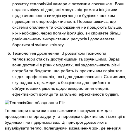
розвитку тепловізійні камери є потужним союзником. Вони
надають відчутні дані, які можуть підтримати ініціативи
щодо зменшення викидів вуглецю в будівлях шляхом
підвищення енергоефективності. Переконавшись, що
системи опалення та охолодження не працюють більше,
ніж необхідно, через погану ізоляцію, ви сприяєте більш
раціональному використанню ресурсів і допомагаєте
боротися зі зміною клімату.
Технологічні досягнення. З розвитком технологій
тепловізори стають доступнішими та зручнішими. Зараз
вони доступні в різних моделях, які задовольняють різні
потреби та бюджети, що робить їх практичним варіантом
як для професіоналів, так і для домовласників. Статистика,
яку надають ці камери, є безцінною для прийняття
обґрунтованих рішень щодо використання енергії,
ефективності ізоляції та загальної ефективності будівлі.
Тепловізори стали життєво важливим інструментом для
проведення енергоаудиту та перевірки ефективності ізоляції в
будинках і на підприємствах. Ці пристрої дозволяють
візуалізувати тепло, полегшуючи визначення зон, де енергія