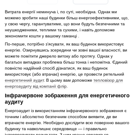
Витрата енергії неминуча і, по суті, необхідна. Однак ми
можемо зробити наші будинки більш енергоефективними, що,
у свою чергу, гарантуватиме, що вони будуть безпечними та
неушкодженими, теплими та сухими, і навіть допоможе
зекономити кошти у вашому гаманці .
По-перше, потрібно з’ясувати, як ваш будинок використовує
енергію. Озирнувшись зсередини чи зовні вашої власності, ви
можете помітити джерело витоку або протягу. Однак у
багатьох випадках проблема більш тонка і непомітна. Єдиний
повністю надійний спосіб дізнатися, як ваш будинок
використовує (або втрачає) енергію, це провести ретельний
енергетичний аудит
. В цьому вам допоможе
тепловізор для
енергоаудиту від компанії флір
.
Інфрачервоне зображення для енергетичного
аудиту
Енергоаудит із використанням інфрачервоного зображення є
точним і абсолютно безпечним способом виявити, де ви
втрачаєте енергію. Необхідно дослідити всю поверхню вашого
будинку та навколишнє середовище — і правильно
інтерпретувати результати. З цим краще справиться