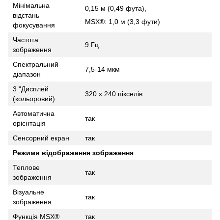
Мінімальна
0,15 м (0,49 фута),
відстань
MSX®: 1,0 м (3,3 фути)
фокусування
Частота
9 Гц
зображення
Спектральний
7,5-14 мкм
діапазон
3 "Дисплей
320 x 240 пікселів
(кольоровий)
Автоматична
так
орієнтація
Сенсорний екран
так
Режими відображення зображення
Теплове
так
зображення
Візуальне
так
зображення
Функція MSX®
так