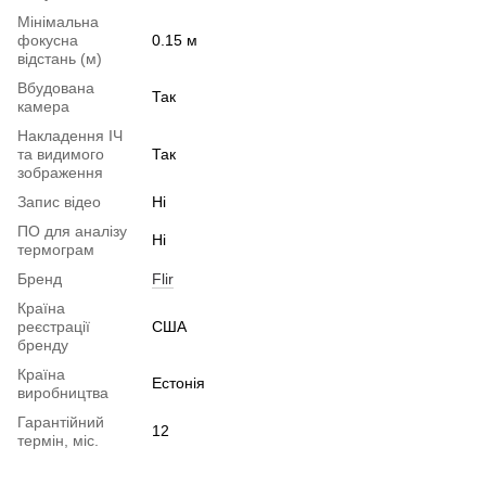
Мінімальна
фокусна
0.15 м
відстань (м)
Вбудована
Так
камера
Накладення ІЧ
та видимого
Так
зображення
Запис відео
Ні
ПО для аналізу
Ні
термограм
Бренд
Flir
Країна
реєстрації
США
бренду
Країна
Естонія
виробництва
Гарантійний
12
термін, міс.