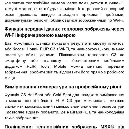
компактна тепловізійна камера легко поміщається в кишені і
тому її можна взяти в будь-яке місце. Інтегрований сенсорний
екран дозволяє швидко знаходити приховані проблеми,
документувати ремонт і обмінюватися зображеннями по Wi-Fi.
Функція передачі даних теплових зображень через
WI-FI інфрачервоною камерою
Дає можливість швидко показати результати своєму клієнтові
або босові. Новий FLIR C3 з Wi-Fi, та невисокою ціною, значно
полегшує обмін даними. Підключивши тепловізор C3 до
смартфону або планшету з безкоштовним мобільним
додатком FLIR Tools Mobile можна миттєво передати
зображення, зробити звіт та відправити його прямо з робочого
місця.
Вимірювання температури на професійному рівні
Функція C3 Hot Spot або Cold Spot для швидкого вимірювання
в межах певної області. FLIR C3 дає можливість миттєво
визначити максимальний і мінімальний значення температури
і дозволяє відразу побачити, де найгарячіша та найхолодніша
точка зображення.
Поліпшення тепловізійних зображень MSX® від