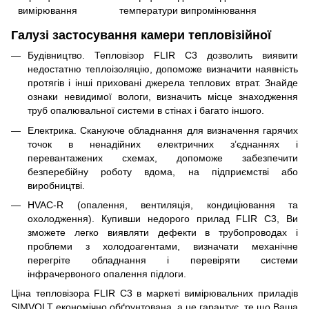
вимірювання
температури випромінювання
Галузі застосування камери тепловізійної
Будівництво. Тепловізор FLIR C3 дозволить виявити
недостатню теплоізоляцію, допоможе визначити наявність
протягів і інші приховані джерела теплових втрат. Знайде
ознаки невидимої вологи, визначить місце знаходження
труб опалювальної системи в стінах і багато іншого.
Електрика. Скануюче обладнання для визначення гарячих
точок в ненадійних електричних з’єднаннях і
перевантажених схемах, допоможе забезпечити
безперебійну роботу вдома, на підприємстві або
виробництві.
HVAC-R (опалення, вентиляція, кондиціювання та
охолодження). Купивши недорого прилад FLIR C3, Ви
зможете легко виявляти дефекти в трубопроводах і
проблеми з холодоагентами, визначати механічне
перегріте обладнання і перевіряти системи
інфрачервоного опалення підлоги.
Ціна тепловізора FLIR C3 в маркеті вимірювальних приладів
SIMVOLT економічно обґрунтована, а це гарантує, те що Ваша