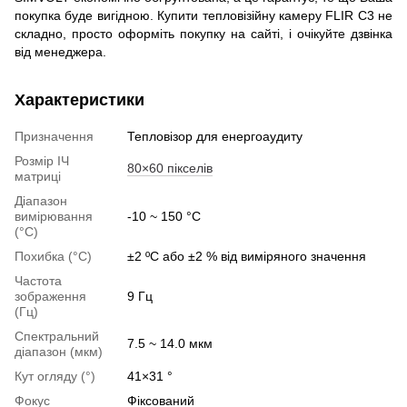
покупка буде вигідною. Купити тепловізійну камеру FLIR C3 не
складно, просто оформіть покупку на сайті, і очікуйте дзвінка
від менеджера.
Характеристики
Призначення
Тепловізор для енергоаудиту
Розмір ІЧ
80×60 пікселів
матриці
Діапазон
вимірювання
-10 ~ 150 °C
(°C)
Похибка (°C)
±2 ºC або ±2 % від виміряного значення
Частота
зображення
9 Гц
(Гц)
Спектральний
7.5 ~ 14.0 мкм
діапазон (мкм)
Кут огляду (°)
41×31 °
Фокус
Фіксований