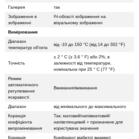
Галерея
так
Зображення в
ІЧ-області зображення на
зображенні
візуальному зображенні
Вимірювання
Діапазон
від -10 до 150 °C (від 14 до 302 °F)
температур об'єкта
± 2 ° C (± 3,6 ° F) або 2%, в
Точність
залежності від температури,
номінальна при 25 ° C (77 °F)
Режим
автоматичного
Вмикання/вимикання
регулювання
яскравості
Діапазон
від мінімального до максимального
Корекція
Так; матовий/напівматовий/
коефіцієнта
напівглянцевий + призначене для
випромінювання
користувача значення
Корекція
Коефіцієнт відбитої видимої