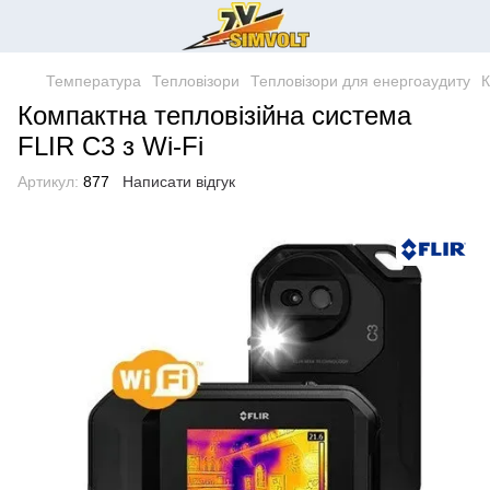
Температура
Тепловізори
Тепловізори для енергоаудиту
К
Компактна тепловізійна система
FLIR C3 з Wi-Fi
Артикул:
877
Написати відгук