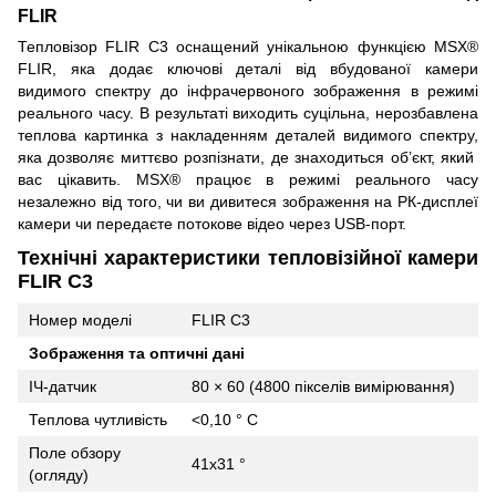
FLIR
Тепловізор FLIR C3 оснащений унікальною функцією MSX®
FLIR, яка додає ключові деталі від вбудованої камери
видимого спектру до інфрачервоного зображення в режимі
реального часу. В результаті виходить суцільна, нерозбавлена
теплова картинка з накладенням деталей видимого спектру,
яка дозволяє миттєво розпізнати, де знаходиться об’єкт, який
вас цікавить. MSX® працює в режимі реального часу
незалежно від того, чи ви дивитеся зображення на РК-дисплеї
камери чи передаєте потокове відео через USB-порт.
Технічні характеристики тепловізійної камери
FLIR C3
Номер моделі
FLIR C3
Зображення та оптичні дані
ІЧ-датчик
80 × 60 (4800 пікселів вимірювання)
Теплова чутливість
<0,10 ° C
Поле обзору
41x31 °
(огляду)