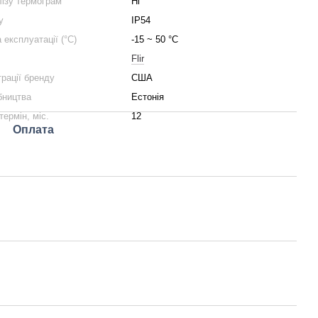
ізу термограм
Ні
у
IP54
 експлуатації (°C)
-15 ~ 50 °C
Flir
трації бренду
США
бництва
Естонія
термін, міс.
12
Оплата