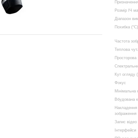
Призначенн
Розмір ІЧ ма
Діапазон ви
Похибка (°C
Частота зоб
Теплова чут
Просторова 
Спектральни
Кут огляду (
Фокус
Мінімальна 
Вбудована 
Накладення 
зображення
Запис відео
Інтерфейси