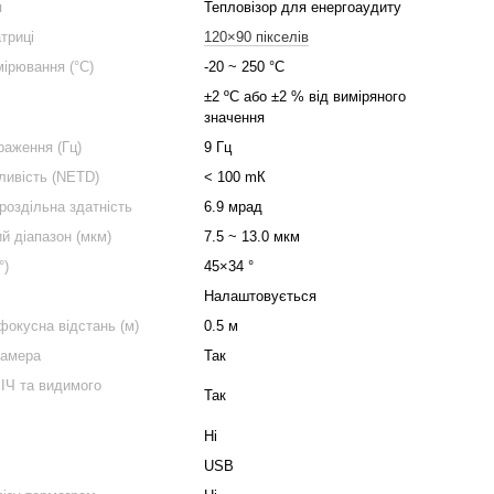
я
Тепловізор для енергоаудиту
триці
120×90 пікселів
мірювання (°C)
-20 ~ 250 °C
)
±2 ºC або ±2 % від виміряного
значення
раження (Гц)
9 Гц
ливість (NETD)
< 100 mК
роздільна здатність
6.9 мрад
й діапазон (мкм)
7.5 ~ 13.0 мкм
°)
45×34 °
Налаштовується
фокусна відстань (м)
0.5 м
камера
Так
ІЧ та видимого
Так
Ні
USB