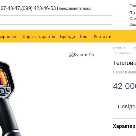
Гра
867-43-47,
(099) 423-46-53
Передзвонити вам?
Пн.
Сам
Зам
овернення
Сервіс і гарантія
Бренди
Блог
Контакти
Головна
Т
Тепловізор FLI
Теплові
Немає в наяв
42 00
Повідо
Характер