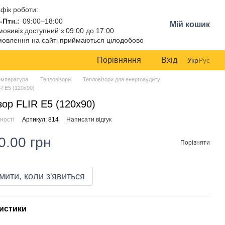
фік роботи:
-Птн.:
09:00–18:00
Мій кошик
овивіз доступний з 09:00 до 17:00
овлення на сайті приймаються цілодобово
Порівняння
Вхід
Укр
Рус
емпература
Тепловізори
Тепловізори для енергоаудиту
R Е5 (120x90)
зор FLIR Е5 (120x90)
ності
Артикул: 814
Написати відгук
0.00 грн
Порівняти
мити, коли з'явиться
истики