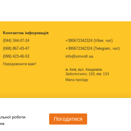
Контактна інформація
(044) 344-07-24
+380672342324 (Viber, чат)
(068) 867-43-47
+380672342324 (Telegram, чат)
(099) 423-46-53
info@simvolt.ua
Передзвонити вам?
м. Київ, вул. Академіка
Заболотного, 150, кім. 153
Мапа проїзду
альної роботи
Погодитися
 на