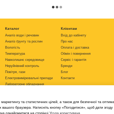
Каталог
Клієнтам
Аналіз води і речовин
Вхід до кабінету
Аналіз ґрунту та рослин
Про нас
Вологість
Оплата і доставка
Температура
Обмін і повернення
Навколишнє середовище
Сервіс і гарантія
Неруйнівний контроль
Бренди
Повітря, гази
Блог
Електровимірювальні прилади
Контакти
Лабораторне обладнання
Ми в соцмережах
Автоматизація
Джерела живлення
 маркетингу та статистичних цілей, а також для безпечної та оптим
Ph-метри
х вашого браузера. Натисніть кнопку «Погодитися», щоб дати згоду
жна ознайомитися на сторінці
Угода користувача
.