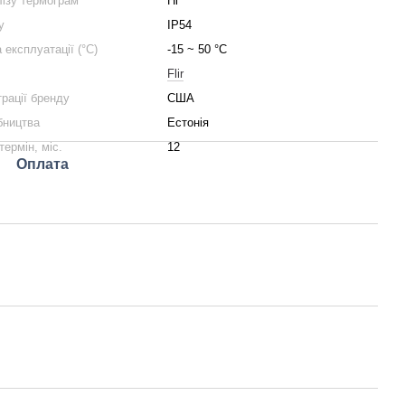
ізу термограм
Ні
у
IP54
 експлуатації (°C)
-15 ~ 50 °C
Flir
трації бренду
США
бництва
Естонія
термін, міс.
12
Оплата