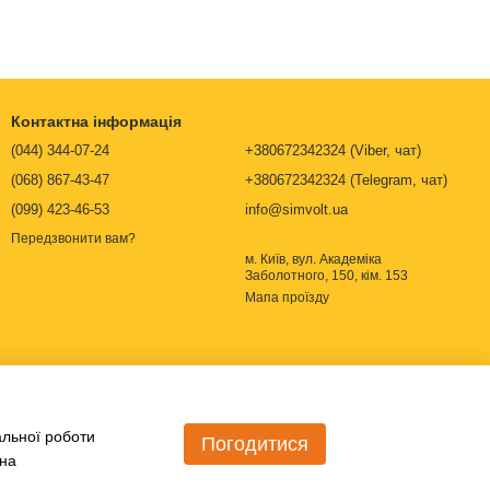
Контактна інформація
(044) 344-07-24
+380672342324 (Viber, чат)
(068) 867-43-47
+380672342324 (Telegram, чат)
(099) 423-46-53
info@simvolt.ua
Передзвонити вам?
м. Київ, вул. Академіка
Заболотного, 150, кім. 153
Мапа проїзду
альної роботи
Погодитися
 на