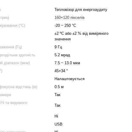
я
Тепловізор для енергоаудиту
триці
160×120 пікселів
мірювання (°C)
-20 ~ 250 °C
)
±2 ºC або ±2 % від виміряного
значення
раження (Гц)
9 Гц
роздільна здатність
5.2 мрад
й діапазон (мкм)
7.5 ~ 13.0 мкм
°)
45×34 °
Налаштовується
фокусна відстань (м)
0.5 м
камера
Так
ІЧ та видимого
Так
Ні
USB