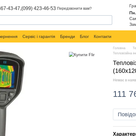
Гра
867-43-47,
(099) 423-46-53
Передзвонити вам?
Пн.
Сам
Зам
овернення
Сервіс і гарантія
Бренди
Блог
Контакти
Головна
Т
Тепловізійна 
Теплові
(160x12
Немає в наяв
111 7
Повідо
Характер