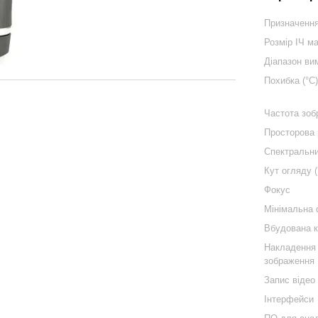
Призначенн
Розмір ІЧ ма
Діапазон ви
Похибка (°C
Частота зоб
Просторова 
Спектральни
Кут огляду (
Фокус
Мінімальна 
Вбудована 
Накладення 
зображення
Запис відео
Інтерфейси