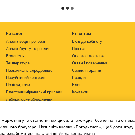
Каталог
Клієнтам
Аналіз води і речовин
Вхід до кабінету
Аналіз ґрунту та рослин
Про нас
Вологість
Оплата і доставка
Температура
Обмін і повернення
Навколишнє середовище
Сервіс і гарантія
Неруйнівний контроль
Бренди
Повітря, гази
Блог
Електровимірювальні прилади
Контакти
Лабораторне обладнання
Ми в соцмережах
Автоматизація
Джерела живлення
 маркетингу та статистичних цілей, а також для безпечної та оптим
Ph-метри
х вашого браузера. Натисніть кнопку «Погодитися», щоб дати згоду
жна ознайомитися на сторінці
Угода користувача
.