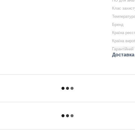
ПО для анал
Клас захист
Температура
Бренд
Країна реєс
Країна виро
Гарантійний 
Доставка