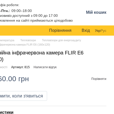
фік роботи:
-Птн.:
09:00–18:00
Мій кошик
овивіз доступний з 09:00 до 17:00
овлення на сайті приймаються цілодобово
Порівняння
Вхід
Укр
Рус
емпература
Тепловізори
Тепловізори для енергоаудиту
інфрачервона камера FLIR Е6 (160x120)
зійна інфрачервона камера FLIR Е6
0)
ності
Артикул: 815
Написати відгук
60.00 грн
Порівняти
мити, коли з'явиться
истики