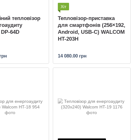
Хіт
ний тепловізор
Тепловізор-приставка
гоаудиту
для смартфонів (256×192,
) DP-64D
Android, USB-C) WALCOM
HT-203H
 грн
14 080.00 грн