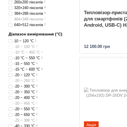
260х200 пікселів
1
320×240 пікселів
4
Тепловізор-прист
384×288 пікселів
5
для смартфонів (
464×348 пікселів
0
Android, USB-C) 
640×512 пікселів
2
Діапазон вимірювання (°C)
10 ~ 120 °С
1
12 100.00 грн
-10 ~ 150 °C
0
-10 °C ~ 450 °C
0
-10 °C ~ 550 °C
1
-15 ~ 550 °C
1
-15 °C ~ 600 °C
2
-20 ~ 120 °C
1
-20 ~ 250 °C
0
-20 ~ 300 °C
2
-20 ~ 350 °C
2
-20 ~ 400 °C
4
-20 ~ 450 °C
0
-20 ~ 550 °C
7
-20 ~ 650 °C
2
-25 ~ 380 °C
0
Акція
-40 ~ 330 °C
4