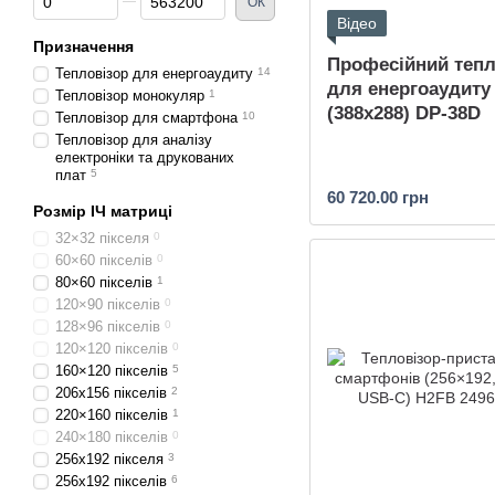
ОК
Відео
Призначення
Професійний тепл
Тепловізор для енергоаудиту
14
для енергоаудиту
Тепловізор монокуляр
1
(388x288) DP-38D
Тепловізор для смартфона
10
Тепловізор для аналізу
електроніки та друкованих
плат
5
60 720.00 грн
Розмір ІЧ матриці
32×32 пікселя
0
60×60 пікселів
0
80×60 пікселів
1
120×90 пікселів
0
128×96 пікселів
0
120×120 пікселів
0
160×120 пікселів
5
206х156 пікселів
2
220×160 пікселів
1
240×180 пікселів
0
256x192 пікселя
3
256x192 пікселів
6