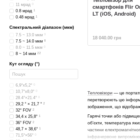
Тепловізор для
11 мрад
0
смартфонів Flir O
0.8 мрад
1
LT (iOS, Android)
0.48 мрад
1
Спектральний діапазон (мкм)
7.5 ~ 13.0 мкм
0
18 040.00 грн
7.5 ~ 14.0 мкм
6
8.0 ~ 11.5 мкм
0
8 ~ 14 мкм
22
Кут огляду (°)
6,9°х5,2°
0
10,7°х8,0°
0
Тепловізори
— це портати
28.4°×21.4°
0
перетворюють цю інформа
29,2 ° × 21,7 °
2
зображення, що відображ
32° FOV
2
Гарячі точки або підвищ
34,4 х 25,8°
1
об’єкти, температура яки
36° FOV
2
48,7 × 38,6°
1
частини електромагнітног
71,5°×56°
0
інфрачервоне випромінюва