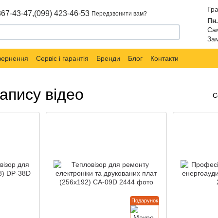
Гра
867-43-47,
(099) 423-46-53
Передзвонити вам?
Пн.
Сам
Зам
овернення
Сервіс і гарантія
Бренди
Блог
Контакти
апису відео
С
Подарунок