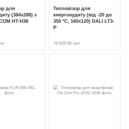
ор для
Тепловізор для
иту (384x288) з
енергоаудиту (від -20 до
LCOM HT-H38
350 ºC, 160х120) DALI LT3-
P
грн
70 620.00 грн