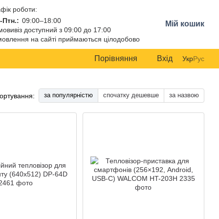
фік роботи:
-Птн.:
09:00–18:00
Мій кошик
овивіз доступний з 09:00 до 17:00
овлення на сайті приймаються цілодобово
Порівняння
Вхід
Укр
Рус
за популярністю
спочатку дешевше
за назвою
ортування: