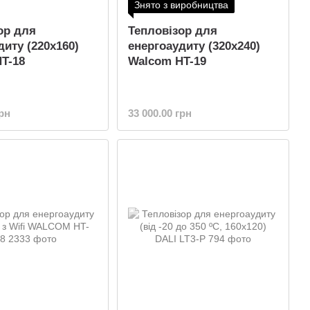
Знято з виробництва
ор для
Тепловізор для
диту (220x160)
енергоаудиту (320x240)
T-18
Walcom HT-19
грн
33 000.00 грн