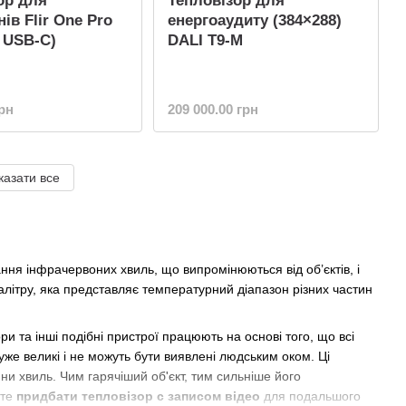
ор для
Тепловізор для
ів Flir One Pro
енергоаудиту (384×288)
, USB-С)
DALI T9-M
грн
209 000.00 грн
казати все
ння інфрачервоних хвиль, що випромінюються від об’єктів, і
ітру, яка представляє температурний діапазон різних частин
и та інші подібні пристрої працюють на основі того, що всі
же великі і не можуть бути виявлені людським оком. Ці
ни хвиль. Чим гарячіший об'єкт, тим сильніше його
ете
придбати тепловізор с записом відео
для подальшого