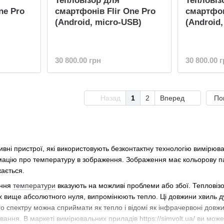
Тепловізор для
Тепловіз
ne Pro
смартфонів Flir One Pro
смартфон
(Android, micro-USB)
(Android
30 800.00 грн
30 800.00 
Назад
1
2
Вперед
По
вні пристрої, які використовують безконтактну технологію вимірюва
цію про температуру в зображення. Зображення має кольорову пал
ається.
ення
температури
вказують на можливі проблеми або збої. Тепловізор
х вище абсолютного нуля, випромінюють тепло. Ці довжини хвиль ду
о спектру можна сприймати як тепло і відомі як інфрачервоні довжи
ння. В маркеті вимірювальних приладів https://simvolt.ua/ ви мож