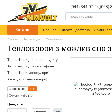
Перейти до основного контенту
(044) 344-07-24,
(068) 
Каталог
Про нас
Оплата і доставка
Обмін і п
Головна
Температура
Тепловізори
Тепловізори з можливістю з
Тепловізори для енергоаудиту
Тепловізори для смартфонів
Тепловізори монокуляри
Аксесуари (тепловізори)
Запис відео:
Так
Очистити фільтр
Ціна, грн
Від Ціна, грн
До Ціна, грн