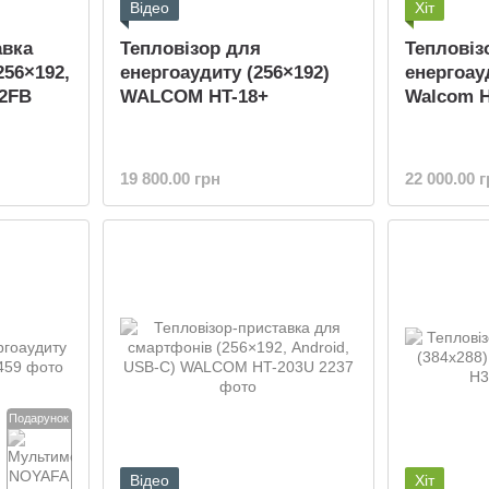
Відео
Хіт
авка
Тепловізор для
Тепловіз
256×192,
енергоаудиту (256×192)
енергоау
H2FB
WALCOM HT-18+
Walcom H
19 800.00 грн
22 000.00 
Подарунок
Відео
Хіт