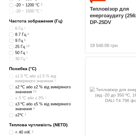
-20 ~ 1200 °C
3
Тепловізор для
-20 ~ 1500 °C
0
енергоаудиту (256
Частота зображення (Гц)
DP-25DV
6 Гц
0
8.7 Гц
4
9 Гц
6
19 540.00 грн
25 Гц
15
50 Гц
1
30 Гц
0
Похибка (°C)
±1.5 ºC або ±1.5 % від
виміряного значення
0
±2 ºC або ±2 % від виміряного
значення
21
± 3 °C або ± 3%
0
±3 ºC або ±5 % від виміряного
значення
4
±2℃
1
Теплова чутливість (NETD)
< 40 mK
3