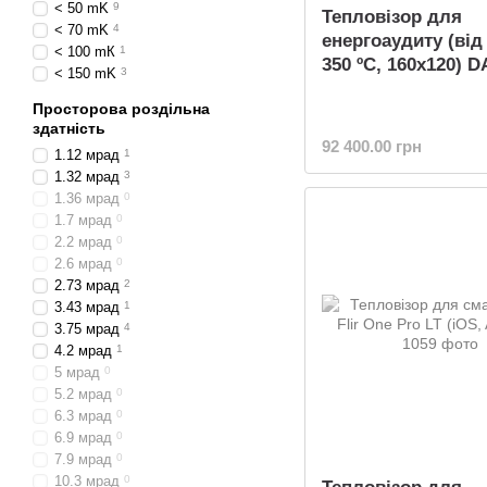
< 50 mK
9
Тепловізор для
< 70 mK
4
енергоаудиту (від
< 100 mК
1
350 ºC, 160х120) D
< 150 mK
3
Просторова роздільна
здатність
92 400.00 грн
1.12 мрад
1
1.32 мрад
3
1.36 мрад
0
1.7 мрад
0
2.2 мрад
0
2.6 мрад
0
2.73 мрад
2
3.43 мрад
1
3.75 мрад
4
4.2 мрад
1
5 мрад
0
5.2 мрад
0
6.3 мрад
0
6.9 мрад
0
7.9 мрад
0
10.3 мрад
0