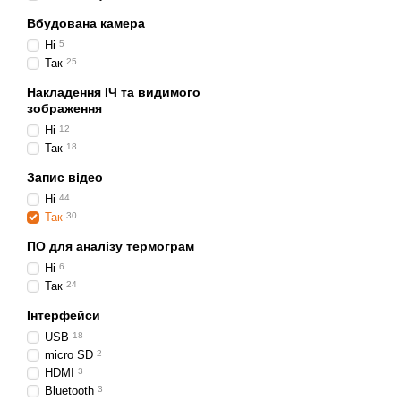
Як працює тепл
Вбудована камера
Давайте розберемося в ро
Ні
5
Детектор надсилає отрим
Так
25
яке можна переглядати на
Накладення ІЧ та видимого
якщо роздільна здатніст
зображення
використовуються одноча
Ні
12
Так
18
Наступні технічні характ
Діапазон вимірюванн
Запис відео
Ні
44
Теплова чутливість а
Так
30
Роздільна здатність 
ПО для аналізу термограм
Точність вимірювання
Ні
6
Кут огляду.
Так
24
Інтерфейси
Переваги та не
USB
18
Переваги використання т
micro SD
2
HDMI
3
Ця технологія створи
Bluetooth
3