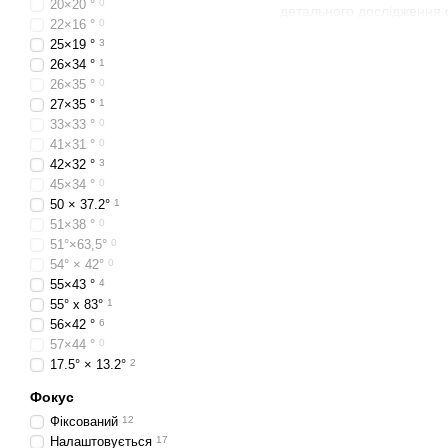
20×20 °
0
детального дослідження о
22×16 °
0
25×19 °
3
26×34 °
1
26×35 °
0
27×35 °
1
33×33 °
0
41×31 °
0
42×32 °
3
45×34 °
0
50 × 37.2°
1
51×38 °
0
51°×63,5°
0
54° × 42°
0
55×43 °
4
55° х 83°
1
56×42 °
6
57×44 °
0
17.5° × 13.2°
2
Фокус
Фіксований
12
Налаштовується
17