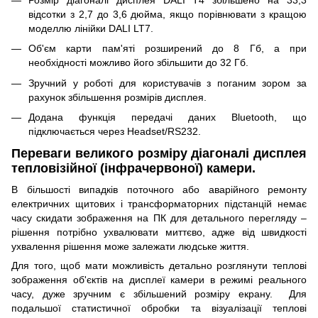
відсотки з 2,7 до 3,6 дюйма, якщо порівнювати з кращою
моделлю лінійки DALI LT7.
Об'єм карти пам'яті розширений до 8 Гб, а при
необхідності можливо його збільшити до 32 Гб.
Зручний у роботі для користувачів з поганим зором за
рахунок збільшення розмірів дисплея.
Додана функція передачі даних Bluetooth, що
підключається через Headset/RS232.
Переваги великого розміру діагоналі дисплея
тепловізійної (інфрачервоної) камери.
В більшості випадків поточного або аварійного ремонту
електричних щитових і трансформаторних підстанцій немає
часу скидати зображення на ПК для детального перегляду –
рішення потрібно ухвалювати миттєво, адже від швидкості
ухвалення рішення може залежати людське життя.
Для того, щоб мати можливість детально розглянути теплові
зображення об'єктів на дисплеї камери в режимі реального
часу, дуже зручним є збільшений розміру екрану. Для
подальшої статистичної обробки та візуалізації теплові