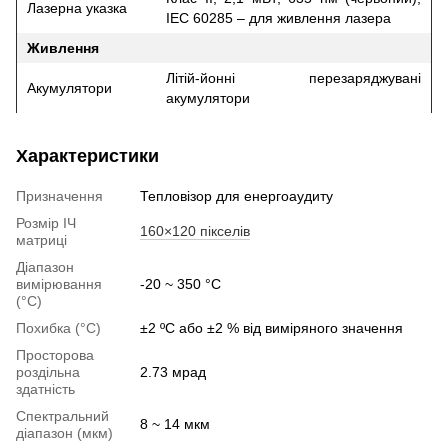
Лазерна указка
ІЕС 60285 – для живлення лазера
Живлення
Літій-йонні перезаряджувані
Акумулятори
акумулятори
Характеристики
Призначення
Тепловізор для енергоаудиту
Розмір ІЧ
160×120 пікселів
матриці
Діапазон
вимірювання
-20 ~ 350 °C
(°C)
Похибка (°C)
±2 ºC або ±2 % від виміряного значення
Просторова
роздільна
2.73 мрад
здатність
Спектральний
8 ~ 14 мкм
діапазон (мкм)