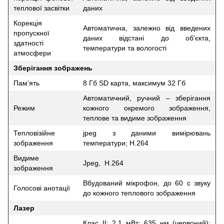
теплової засвітки
даних
Корекція
Автоматична, залежно від введених
пропускної
даних відстані до об’єкта,
здатності
температури та вологості
атмосфери
Зберігання зображень
Пам’ять
8 Гб SD карта, максимум 32 Гб
Автоматичний, ручний – зберігання
Режим
кожного окремого зображення,
теплове та видиме зображення
Тепловізійне
jpeg з даними вимірювань
зображення
температури; Н.264
Видиме
Jpeg, Н.264
зображення
Вбудований мікрофон, до 60 с звуку
Голосові анотації
до кожного теплового зображення
Лазер
Клас ІІ; 2,1 мВт; 635 нм (червоний);