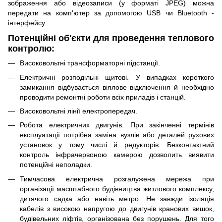
зображення або відеозаписи (у форматі JPEG) можна
передати на комп'ютер за допомогою USB чи Bluetooth -
інтерфейсу.
Потенційні об'єкти для проведення теплового
контролю:
Високовольтні трансформаторні підстанції.
Електричні розподільні щитові. У випадках короткого
замикання відбувається віялове відключення й необхідно
проводити ремонтні роботи всіх приладів і станцій.
Високовольтні лінії електропередач.
Робота електричних двигунів. При закінченні термінів
експлуатації потрібна заміна вузлів або деталей рухових
установок у тому числі й редукторів. Безконтактний
контроль інфрачервоною камерою дозволить виявити
потенційні неполадки.
Тимчасова електрична розгалужена мережа при
організації масштабного будівництва житлового комплексу,
дитячого садка або навіть метро. Не завжди ізоляція
кабелів з високою напругою до двигунів кранових вишок,
будівельних ліфтів, організована без порушень. Для того