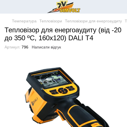
Температура
Тепловізори
Тепловізори для енергоаудиту
Т
Тепловізор для енергоаудиту (від -20
до 350 ºC, 160х120) DALI T4
Артикул:
796
Написати відгук