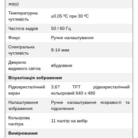
зору)
Температурна
≤0,05 ºС при 30 ºС
чутливість
Частота кадрів
50 / 60 Гц
Фокус
Ручне налаштування
Спектральна
8-14 мкм
чутливість
Джерело
вбудоване
видимого світла
Візуалізація зображення
Рідкокристалічний
3,6? TFT рідкокристалічний
екран
кольоровий 640 х 480
Налаштування
Ручне налаштування яскравості та
зображення
підсилення
Кольорова
11 палітр на вибір
палітра
Вимірювання