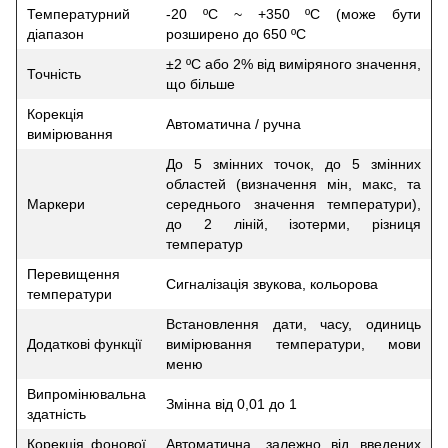
Температурний
-20 ºС ~ +350 ºС (може бути
діапазон
розширено до 650 ºС
±2 ºС або 2% від виміряного значення,
Точність
що більше
Корекція
Автоматична / ручна
вимірювання
До 5 змінних точок, до 5 змінних
областей (визначення мін, макс, та
Маркери
середнього значення температури),
до 2 ліній, ізотерми, різниця
температур
Перевищення
Сигналізація звукова, кольорова
температури
Встановлення дати, часу, одиниць
Додаткові функції
вимірювання температури, мови
меню
Випромінювальна
Змінна від 0,01 до 1
здатність
Корекція фонової
Автоматична, залежно від введених