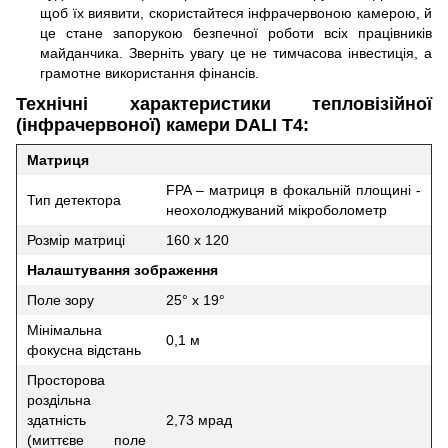
щоб їх виявити, скористайтеся інфрачервоною камерою, й
це стане запорукою безпечної роботи всіх працівників
майданчика. Зверніть увагу це не тимчасова інвестиція, а
грамотне використання фінансів.
Технічні характеристики тепловізійної
(інфрачервоної) камери DALI T4:
Матриця
FPA – матриця в фокальній площині -
Тип детектора
неохолоджуваний мікроболометр
Розмір матриці
160 х 120
Налаштування зображення
Поле зору
25° х 19°
Мінімальна
0,1 м
фокусна відстань
Просторова
роздільна
здатність
2,73 мрад
(миттєве поле