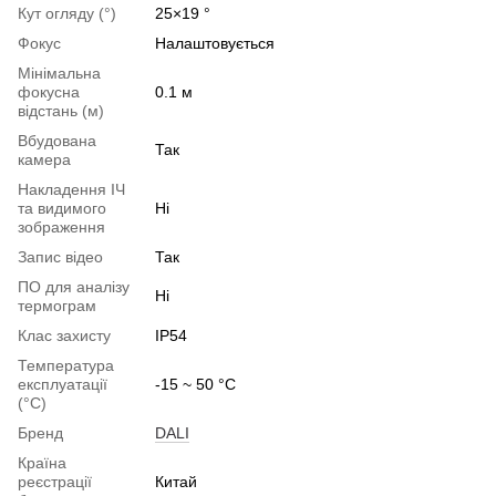
Кут огляду (°)
25×19 °
Фокус
Налаштовується
Мінімальна
фокусна
0.1 м
відстань (м)
Вбудована
Так
камера
Накладення ІЧ
та видимого
Ні
зображення
Запис відео
Так
ПО для аналізу
Ні
термограм
Клас захисту
IP54
Температура
експлуатації
-15 ~ 50 °C
(°C)
Бренд
DALI
Країна
реєстрації
Китай