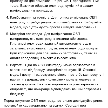
приладами
для вимірювання рН, ОВП, провідності, TDS
тощо. Важливо обирати електрод, сумісний з вашим
вимірювальним приладом.
Калібрування та точність. Для точних вимірювань ОВП
електрод потребує регулярного калібрування. Вибирайте
моделі, що підтримують просте і швидке калібрування.
Матеріал електрода. Для вимірювання ОВП
використовують електроди з платини або золота.
Платинові електроди зазвичай використовують для
загальних вимірювань, тоді як золоті електроди можуть
бути корисними для спеціальних застосувань, таких як
аналіз середовищ із високою кислотністю.
Вартість. Ціна на ОВП електроди може варіюватися в
залежності від бренду, матеріалів та функцій. Основні
моделі доступні за розумною ціною, проте більш просунуті
варіанти з додатковими функціями можуть коштувати
значно дорожче. Важливо порівнювати різні варіанти та
обирати ті, що найкраще відповідають вашим потребам і
бюджету.
Перед покупкою ОВП електрода, ретельно досліджуйте ринок,
порівнюйте характеристики та відгуки. Сьогодні при