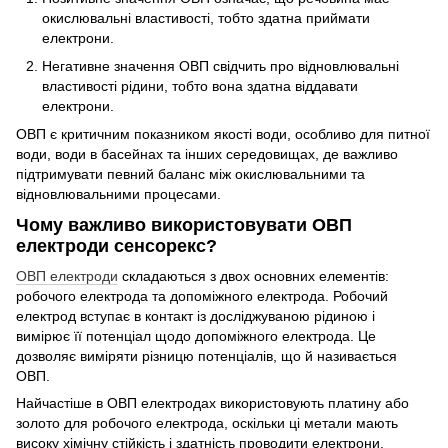
окислювальні властивості, тобто здатна приймати
електрони.
Негативне значення ОВП свідчить про відновлювальні
властивості рідини, тобто вона здатна віддавати
електрони.
ОВП є критичним показником якості води, особливо для питної
води, води в басейнах та інших середовищах, де важливо
підтримувати певний баланс між окислювальними та
відновлювальними процесами.
Чому важливо використовувати ОВП
електроди сенсорекс?
ОВП електроди
складаються з двох основних елементів:
робочого електрода та допоміжного електрода. Робочий
електрод вступає в контакт із досліджуваною рідиною і
вимірює її потенціал щодо допоміжного електрода. Це
дозволяє виміряти різницю потенціалів, що й називається
ОВП.
Найчастіше в ОВП електродах використовують платину або
золото для робочого електрода, оскільки ці метали мають
високу хімічну стійкість і здатність проводити електрони.