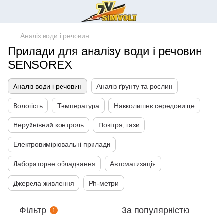
Аналіз води і речовин
Прилади для аналізу води і речовин
SENSOREX
Аналіз води і речовин
Аналіз ґрунту та рослин
Вологість
Температура
Навколишнє середовище
Неруйнівний контроль
Повітря, гази
Електровимірювальні прилади
Лабораторне обладнання
Автоматизація
Джерела живлення
Ph-метри
Фільтр
За популярністю
1