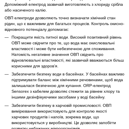
Допоміжний електрод зазвичай виготовляють з хлориду срібла
або насиченого калію.
ОВП електроди дозволяють точно визначати хімічний стан
рідин, що є важливим для багатьох процесів. Контроль окисно-
відновного потенціалу допомагає:
Покращити якість питної води. Високий позитивний рівень
ОВП може свідчити про те, що вода має окислювальні
властивості і може бути небезпечною для споживання.
Натомість негативне значення ОВП свідчить про
відновлювальні властивості, які зазвичай вважаються більш
корисними для здоров’я.
Забезпечити безпеку води в басейнах. У басейнах важливо
підтримувати баланс між хімічними речовинами, щоб вода
залишалася безпечною для купання. ORP-електрод
Sensorex з кабелем дозволяє стежити за рівнем хлору та
іншими дезінфікуючими засобами у воді басейну.
Забезпечити безпеку в харчовій промисловості. ОВП
вимірювання використовують для контролю якості
харчових продуктів і напоїв, зокрема води, що
використовується у виробництві. Це дозволяє запобігти
розвитку небажаних мікроорганізмів.