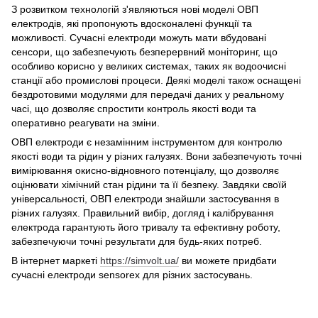
З розвитком технологій з'являються нові моделі ОВП
електродів, які пропонують вдосконалені функції та
можливості. Сучасні електроди можуть мати вбудовані
сенсори, що забезпечують безперервний моніторинг, що
особливо корисно у великих системах, таких як водоочисні
станції або промислові процеси. Деякі моделі також оснащені
бездротовими модулями для передачі даних у реальному
часі, що дозволяє спростити контроль якості води та
оперативно реагувати на зміни.
ОВП електроди є незамінним інструментом для контролю
якості води та рідин у різних галузях. Вони забезпечують точні
вимірювання окисно-відновного потенціалу, що дозволяє
оцінювати хімічний стан рідини та її безпеку. Завдяки своїй
універсальності, ОВП електроди знайшли застосування в
різних галузях. Правильний вибір, догляд і калібрування
електрода гарантують його тривалу та ефективну роботу,
забезпечуючи точні результати для будь-яких потреб.
В інтернет маркеті
https://simvolt.ua/
ви можете придбати
сучасні електроди sensorex для різних застосувань.