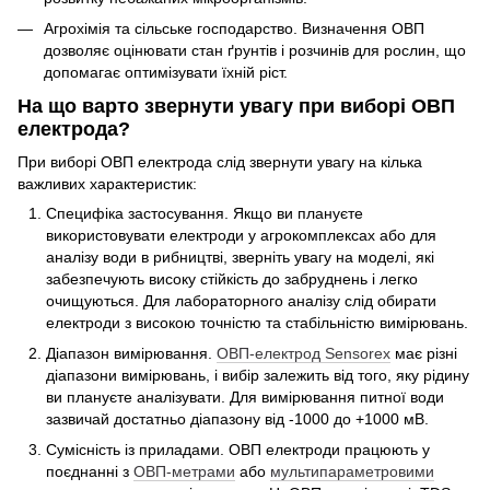
Агрохімія та сільське господарство. Визначення ОВП
дозволяє оцінювати стан ґрунтів і розчинів для рослин, що
допомагає оптимізувати їхній ріст.
На що варто звернути увагу при виборі ОВП
електрода?
При виборі ОВП електрода слід звернути увагу на кілька
важливих характеристик:
Специфіка застосування. Якщо ви плануєте
використовувати електроди у агрокомплексах або для
аналізу води в рибництві, зверніть увагу на моделі, які
забезпечують високу стійкість до забруднень і легко
очищуються. Для лабораторного аналізу слід обирати
електроди з високою точністю та стабільністю вимірювань.
Діапазон вимірювання.
ОВП-електрод Sensorex
має різні
діапазони вимірювань, і вибір залежить від того, яку рідину
ви плануєте аналізувати. Для вимірювання питної води
зазвичай достатньо діапазону від -1000 до +1000 мВ.
Сумісність із приладами. ОВП електроди працюють у
поєднанні з
ОВП-метрами
або
мультипараметровими