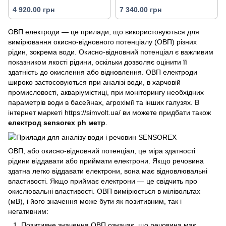
4 920.00 грн
7 340.00 грн
ОВП електроди — це прилади, що використовуються для
вимірювання окисно-відновного потенціалу (ОВП) різних
рідин, зокрема води. Окисно-відновний потенціал є важливим
показником якості рідини, оскільки дозволяє оцінити її
здатність до окислення або відновлення. ОВП електроди
широко застосовуються при аналізі води, в харчовій
промисловості, акваріумістиці, при моніторингу необхідних
параметрів води в басейнах, агрохімії та інших галузях. В
інтернет маркеті https://simvolt.ua/ ви можете придбати також
електрод sensorex ph метр
.
ОВП, або окисно-відновний потенціал, це міра здатності
рідини віддавати або приймати електрони. Якщо речовина
здатна легко віддавати електрони, вона має відновлювальні
властивості. Якщо приймає електрони — це свідчить про
окислювальні властивості. ОВП вимірюється в мілівольтах
(мВ), і його значення може бути як позитивним, так і
негативним:
Позитивне значення ОВП означає, що речовина має