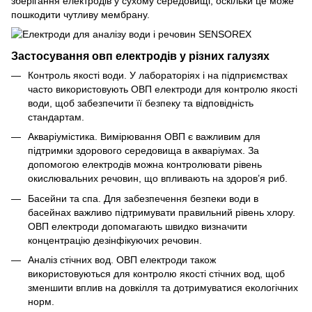
зберігання електродів у сухому середовищі, оскільки це може
пошкодити чутливу мембрану.
Застосування овп електродів у різних галузях
Контроль якості води. У лабораторіях і на підприємствах
часто використовують ОВП електроди для контролю якості
води, щоб забезпечити її безпеку та відповідність
стандартам.
Акваріумістика. Вимірювання ОВП є важливим для
підтримки здорового середовища в акваріумах. За
допомогою електродів можна контролювати рівень
окислювальних речовин, що впливають на здоров’я риб.
Басейни та спа. Для забезпечення безпеки води в
басейнах важливо підтримувати правильний рівень хлору.
ОВП електроди допомагають швидко визначити
концентрацію дезінфікуючих речовин.
Аналіз стічних вод. ОВП електроди також
використовуються для контролю якості стічних вод, щоб
зменшити вплив на довкілля та дотримуватися екологічних
норм.