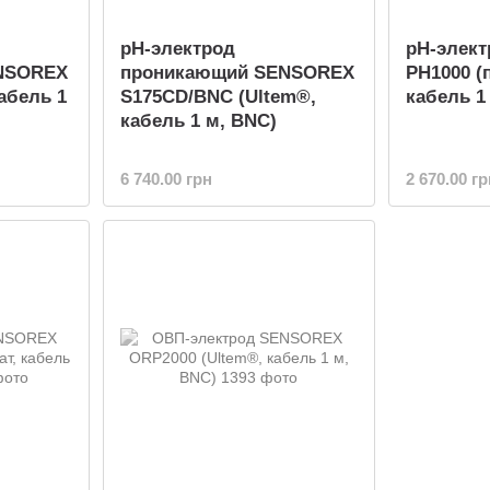
pH-электрод
pH-элек
NSOREX
проникающий SENSOREX
PH1000 (
абель 1
S175CD/BNC (Ultem®,
кабель 1
кабель 1 м, BNC)
6 740.00 грн
2 670.00 гр