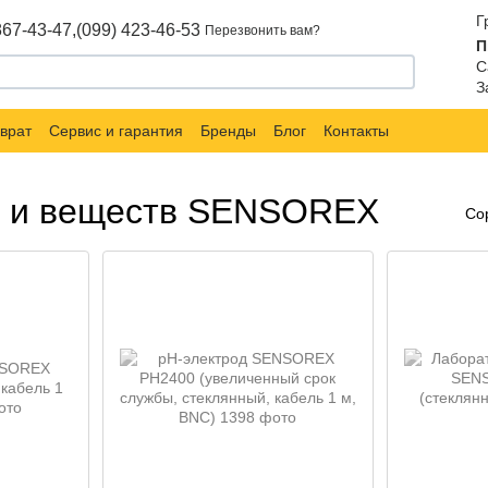
Г
867-43-47,
(099) 423-46-53
Перезвонить вам?
П
С
З
врат
Сервис и гарантия
Бренды
Блог
Контакты
ы и веществ SENSOREX
Со