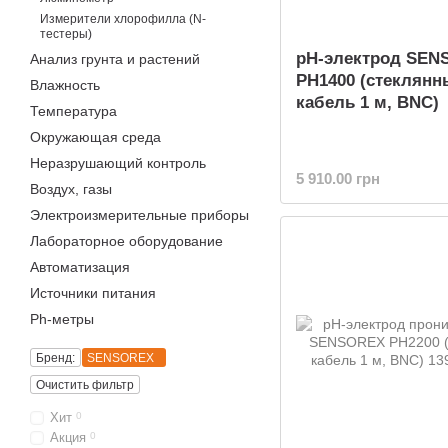
Измерители хлорофилла (N-
тестеры)
pH-электрод SEN
Анализ грунта и растений
PH1400 (стеклянн
Влажность
кабель 1 м, BNC)
Температура
Окружающая среда
Неразрушающий контроль
5 910.00 грн
Воздух, газы
Электроизмерительные приборы
Лабораторное оборудование
Автоматизация
Источники питания
Ph-метры
Бренд:
SENSOREX
Очистить фильтр
Хит
0
Акция
0