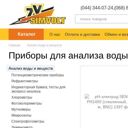
Перейти к основному контенту
(044) 344-07-24,
(068) 
Каталог
О нас
Оплата и доставка
Обмен и воз
Главная
Анализ воды и веществ
Приборы для анализа вод
Анализ воды и веществ
Потенциометрические приборы
Рефрактометры
Индикаторная бумага, тесты для
экспресс-анализа
Хлорометры
Фотоколориметры
Мутномеры
Микроскопы
Спектрофотометры
Люминометр