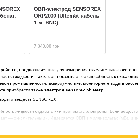
ENSOREX
ОВП-электрод SENSOREX
бонат,
ORP2000 (Ultem®, кабель
1 м, BNC)
7 340.00 грн
ройства, предназначенные для измерения окислительно-восстанови
чества жидкости, так как он показывает ее способность к окисле
евой промышленности, аквариумистике, мониторинге воды в бассей
ожете приобрести также
электрод sensorex ph метр
.
бность жидкости отдавать или принимать электроны. Если веществ
ает — окислительными. Измеряется ОВП в милливольтах (мВ), и зн
тель качества воды, особенно питьевой и воды в бассейнах, где 