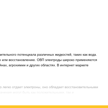
тельного потенциала различных жидкостей, таких как вода.
нию или восстановлению. ОВП электроды широко применяются
нах, агрохимии и других областях. В интернет маркете
о легко отдает электроны, оно обладает восстановительными
ачения могут быть как положительными, так и
необходим баланс между процессами окисления и