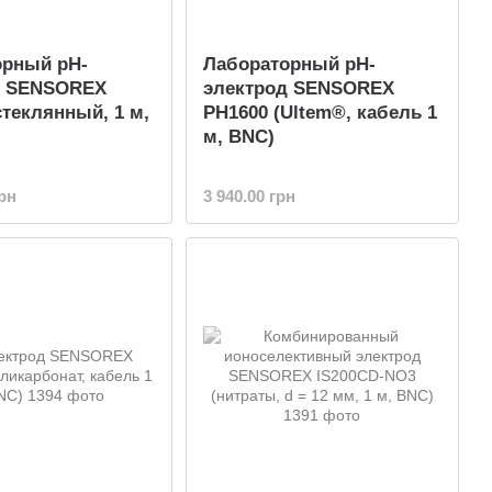
орный pH-
Лабораторный pH-
д SENSOREX
электрод SENSOREX
стеклянный, 1 м,
PH1600 (Ultem®, кабель 1
м, BNC)
грн
3 940.00 грн