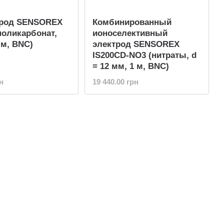
трод SENSOREX
Комбинированный
поликарбонат,
ионоселективный
 м, BNC)
электрод SENSOREX
IS200CD-NO3 (нитраты, d
= 12 мм, 1 м, BNC)
н
19 440.00 грн