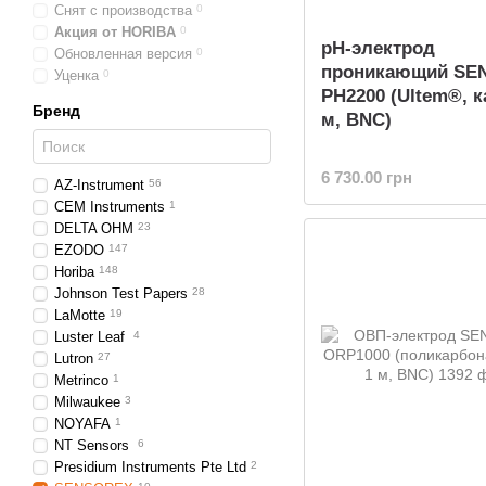
Снят с производства
0
Акция от HORIBA
0
pH-электрод
Обновленная версия
0
проникающий SE
Уценка
0
PH2200 (Ultem®, к
Бренд
м, BNC)
6 730.00 грн
AZ-Instrument
56
CEM Instruments
1
DELTA OHM
23
EZODO
147
Horiba
148
Johnson Test Papers
28
LaMotte
19
Luster Leaf
4
Lutron
27
Metrinco
1
Milwaukee
3
NOYAFA
1
NT Sensors
6
Presidium Instruments Pte Ltd
2