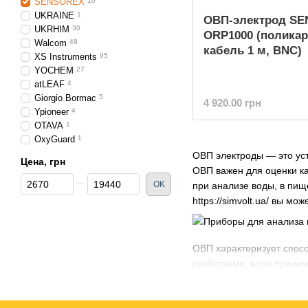
SENSOREX
10
UKRAINE
1
ОВП-электрод S
UKRHIM
30
ORP1000 (поликар
Walcom
49
кабель 1 м, BNC)
XS Instruments
95
YOCHEM
27
atLEAF
4
Giorgio Bormac
5
4 920.00 грн
Ypioneer
4
OTAVA
1
OxyGuard
1
ОВП электроды — это уст
Цена, грн
ОВП важен для оценки ка
От Цена, грн
До Цена, грн
OK
при анализе воды, в пищ
https://simvolt.ua/ вы м
ОВП характеризует спосо
свойствами, если приним
отрицательными.
ОВП — это важный показа