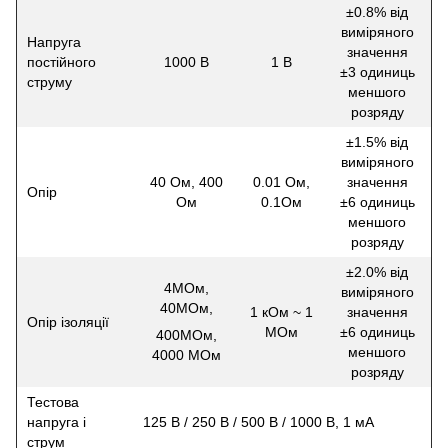
±0.8% від
виміряного
Напруга
значення
постійного
1000 В
1 В
±3 одиниць
струму
меншого
розряду
±1.5% від
виміряного
40 Ом, 400
0.01 Ом,
значення
Опір
Ом
0.1Ом
±6 одиниць
меншого
розряду
±2.0% від
4MОм,
виміряного
40MОм,
1 кОм ~ 1
значення
Опір ізоляції
МОм
±6 одиниць
400MОм,
меншого
4000 МОм
розряду
Тестова
напруга і
125 В / 250 В / 500 В / 1000 В, 1 мА
струм