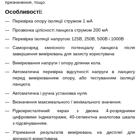
призначення, тощо.
Особливості:
Перевірка опору ізоляції струмом 1 мА
Прозвонка цілісності ланцюга струмом 200 мА
Перевірка ізоляції напругою 125В, 250В, 500В і 1000В
Саморозряд ємнісного потенціалу ланцюга після
завершення вимірювань для захисту користувача
Вимірювання напруги і опору ділянки кола.
Автоматична перевірка відсутності напруги в ланцюгу
перед вимірюванням опору, або тестуванням ізоляції
ланцюга.
Автоматична і ручна установка нуля.
Визначення максимального / мінімального значення.
Рідкокристалічний екран з двома 4-розрядними
цифровими індикаторами, 40-сегментна аналогова шкала
з підсвічуванням.
Утримання результатів вимірювань на дисплеї для
зручності користувача