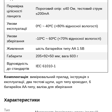
Перевірка
Пороговий опір: ≤40 Ом, тестовий струм
цілісності
≤200mA
ланцюга
Умови
0ºC ~ 40ºC (<80% відносної вологості)
експлуатації
Умови
-10ºC ~ 60ºC (<70% відносної вологості)
зберігання
Живлення
шість батарейок типу АА 1.5В
Габарити
205×92×50 мм; вага 603 г
Відповідність
IEC 61010-1
до стандартів
Комплектація
: вимірювальний прилад, інструкція з
експлуатації, два тестові щупи, щуп типу крокодил, 6
батарейок АА-типу, валіза для зберігання
Характеристики
Тип