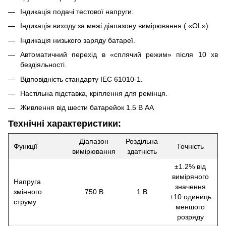
Індикація подачі тестової напруги.
Індикація виходу за межі діапазону вимірювання ( «OL»).
Індикація низького заряду батареї.
Автоматичний перехід в «сплячий режим» після 10 хв
бездіяльності.
Відповідність стандарту IEC 61010-1.
Настільна підставка, кріплення для ремінця.
Живлення від шести батарейок 1.5 В АА
Технічні характеристики:
Діапазон
Роздільна
Функції
Точність
вимірювання
здатність
±1.2% від
виміряного
Напруга
значення
змінного
750 В
1 В
±10 одиниць
струму
меншого
розряду