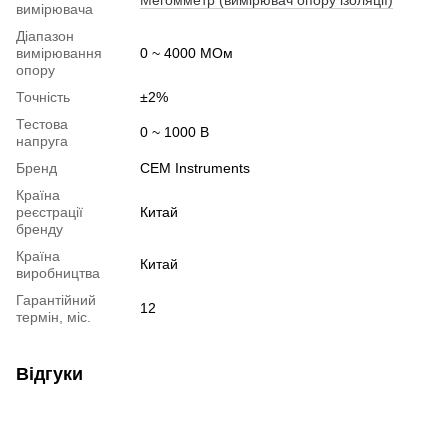
Мегомметр (вимірювач опору ізоляції)
вимірювача
Діапазон
вимірювання
0 ~ 4000 МОм
опору
Точність
±2%
Тестова
0 ~ 1000 В
напруга
Бренд
CEM Instruments
Країна
реєстрації
Китай
бренду
Країна
Китай
виробництва
Гарантійний
12
термін, міс.
Відгуки