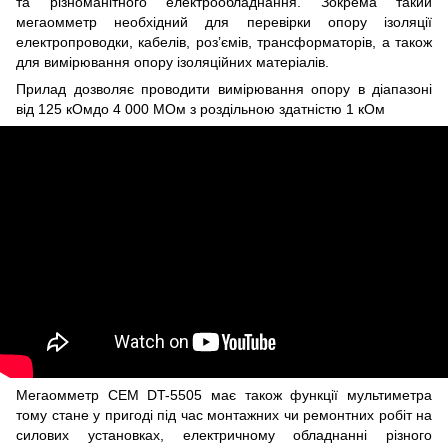
та різноманітного електрообладнання. Зокрема такий
мегаомметр необхідний для перевірки опору ізоляції
електропроводки, кабелів, роз’ємів, трансформаторів, а також
для вимірювання опору ізоляційних матеріалів.
Прилад дозволяє проводити вимірювання опору в діапазоні
від 125 кОмдо 4 000 МОм з роздільною здатністю 1 кОм
Мегаомметр CEM DT-5505 має також функції мультиметра
тому стане у пригоді під час монтажних чи ремонтних робіт на
силових установках, електричному обладнанні різного