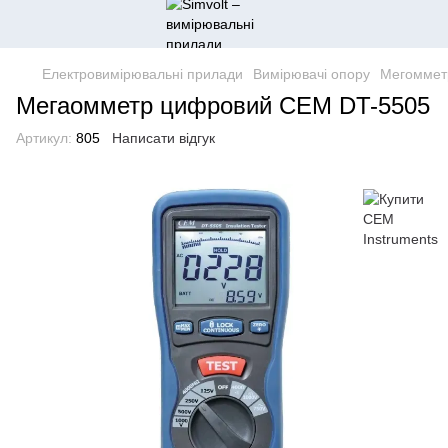
Електровимірювальні прилади
Вимірювачі опору
Мегомметр
Мегаомметр цифровий CEM DT-5505
Артикул:
805
Написати відгук