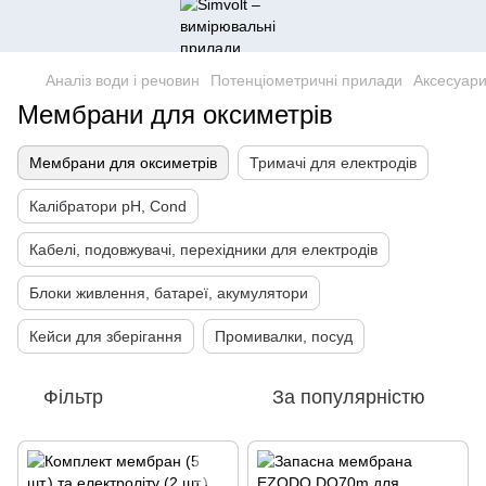
Аналіз води і речовин
Потенціометричні прилади
Аксесуари
Мембрани для оксиметрів
Мембрани для оксиметрів
Тримачі для електродів
Калібратори pH, Cond
Кабелі, подовжувачі, перехідники для електродів
Блоки живлення, батареї, акумулятори
Кейси для зберігання
Промивалки, посуд
Фільтр
За популярністю