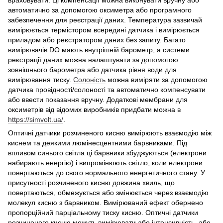
враховувати. Ці компенсації можна виконувати вручну або
автоматично за допомогою оксиметра або програмного
забезпечення для реєстрації даних. Температура зазвичай
вимірюється термістором всередині датчика і вимірюється
приладом або реєстратором даних без запиту. Багато
вимірювачів DO мають внутрішній барометр, а системи
реєстрації даних можна налаштувати за допомогою
зовнішнього барометра або датчика рівня води для
вимірювання тиску.
Солоність
можна виміряти за допомогою
датчика провідності/солоності та автоматично компенсувати
або ввести показання вручну. Додаткові мембрани для
оксиметрів від відомих виробників придбати можна в
https://simvolt.ua/
.
Оптичні датчики розчиненого кисню вимірюють взаємодію між
киснем та деякими люмінесцентними барвниками. Під
впливом синього світла ці барвники збуджуються (електрони
набирають енергію) і випромінюють світло, коли електрони
повертаються до свого нормального енергетичного стану. У
присутності розчиненого кисню довжина хвиль, що
повертаються, обмежується або змінюється через взаємодію
молекул кисню з барвником. Вимірюваний ефект обернено
пропорційний парціальному тиску кисню. Оптичні датчики
розчиненого кисню можуть вимірювати або інтенсивність, або