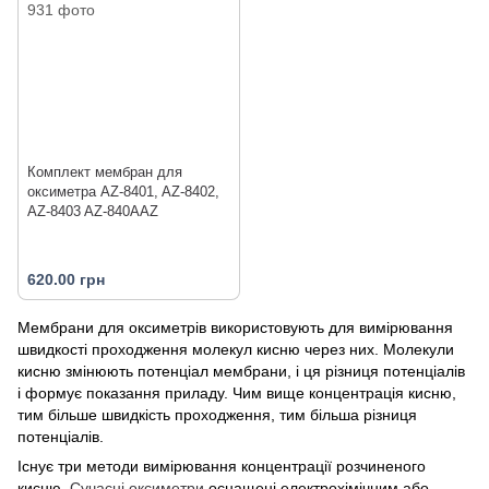
Комплект мембран для
оксиметра AZ-8401, AZ-8402,
AZ-8403 AZ-840AAZ
620.00 грн
Мембрани для оксиметрів використовують для вимірювання
швидкості проходження молекул кисню через них. Молекули
кисню змінюють потенціал мембрани, і ця різниця потенціалів
і формує показання приладу. Чим вище концентрація кисню,
тим більше швидкість проходження, тим більша різниця
потенціалів.
Існує три методи вимірювання концентрації розчиненого
кисню.
Сучасні оксиметри
оснащені електрохімічним або