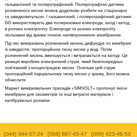
гальванічний та полярографічний. Полярографічні датчики
розчиненого кисню можна додатково розбити на стаціонарні
та швидкоімпульсні. І гальванічний, і полярографічний датчики
DO використовують два поляризовані електроди, анод і катод,
в розчині електроліту. Електроди та розчин електроліту
ізольовані від зразка тонкою напівпроникною мембраною.
Під час вимірювань розчинений кисень дифундує по мембрані
зі швидкістю, пропорційною тиску кисню у воді. Потім
розчинений кисень зменшується і витрачається на катоді. Ця
реакція виробляє електричний струм, який безпосередньо
пов'язаний з концентрацією кисню. Оскільки цей струм
пропорційний парціальному тиску кисню у зразку, його можна
обчислити .
Маркет вимірювальних приладів «SIMVOLT» пропонує якісні
мембрани для оксиметрів та інші витратні матеріали і
калібрувальні розчини.
(044) 344-07-24
(068) 867-43-47
(099) 423-46-53