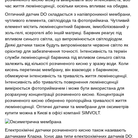
час життя люмінесценції, оскільки кисень впливає на обидва.
Оптичний датчик DO складається з напівпроникної мембрани,
чутливого елемента, світлодіода та фотоприймача. Чутливий
елемент містить люмінесцентний барвник, іммобілізований у
золь-гелі, ксерогелі або іншій матриці. Барвник реагує під
впливом синього світла, що випромінюється світлодіодом.
Деякі датчики також будуть випромінювати червоне світло як
орієнтир для забезпечення точності. Інтенсивність та термін
служби люмінесценції барвника під впливом синього світла
залежить від кількості розчиненого кисню у зразку води. Коли
кисень перетинає мембрану, він взаємодіє з барвником,
обмежуючи інтенсивність та тривалість життя люмінесценції.
Інтенсивність або тривалість повернення люмінесценції
вимірюється фотоприймачем і може бути використана для
розрахунку концентрації розчиненого кисню. Концентрація
розчиненого кисню обернено пропорційна тривалості життя
люмінесценції. Оптичні датчики та мембрани для оксиметрів
купити можна в Києві в офісі компанії SIMVOLT.
Електрохімічні датчики розчиненого кисню також називають
датчиками Кларка. Існує два типи електрохімічних датчиків DO: