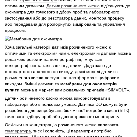
оптичним датчиком.
Датчик розчиненого кисню
під’єднують до
оксиметра для точкового відбору проб та лабораторного
застосування або до реєстратора даних, монітора процесу
або передавача для розгорнутих вимірювань та управління
процесом.
Хоча загальні категорії датчиків розчиненого кисню є
оптичними та електрохімічними, електрохімічні датчики можна
додатково розбити на полярографічні, імпульсні
полярографічні та гальванічні датчики. Додатково до
стандартного аналогового виходу, деякі моделі датчиків
розчиненого кисню доступні на платформах з цифровим
виходом. Змінні датчики та
мембрани для оксиметрів
купити
можна в маркеті вимірювальних приладів «SIMVOLT».
Датчик розчиненого кисню можна використовувати в
лабораторії або в польових умовах. Датчики DO можуть бути
розроблені для випробувань біохімічної потреби в кисні (БПК),
точкового відбору проб або довгострокового моніторингу.
Оскільки на концентрацію розчиненого кисню впливають
температура
, тиск і солоність, ці параметри потрібно