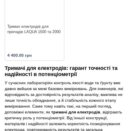
Тримач електродів для
приладів LAQUA 1500 та 2000
4 400.00 грн
Тримачі для електродів: гарант точності та
надійності в потенціометрії
У сучасних лабораторіях контроль якості води та ґрунту вже
давно вийшов за межі базових вимірювань. Для інженерів, які
відповідають за достовірність результатів аналізу, важлива не
лише точність обладнання, а й стабільність кожного етапу
вимірювання. Саме тому навіть такі, на перший погляд,
допоміжні елементи, як
тримачі для електродів
, відіграють
критичну роль у потенціометрії. Від їхньої конструкції,
матеріалів і надійності залежить коректність позиціонування
електрода, повторюваність результатів та загальна