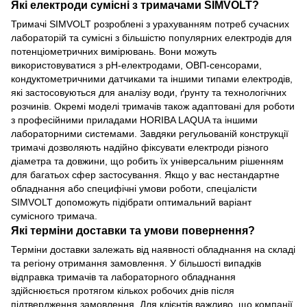
Які електроди сумісні з тримачами SIMVOLT?
Тримачі SIMVOLT розроблені з урахуванням потреб сучасних
лабораторій та сумісні з більшістю популярних електродів для
потенціометричних вимірювань. Вони можуть
використовуватися з pH-електродами, ОВП-сенсорами,
кондуктометричними датчиками та іншими типами електродів,
які застосовуються для аналізу води, ґрунту та технологічних
розчинів. Окремі моделі тримачів також адаптовані для роботи
з професійними приладами HORIBA LAQUA та іншими
лабораторними системами. Завдяки регульованій конструкції
тримачі дозволяють надійно фіксувати електроди різного
діаметра та довжини, що робить їх універсальним рішенням
для багатьох сфер застосування. Якщо у вас нестандартне
обладнання або специфічні умови роботи, спеціалісти
SIMVOLT допоможуть підібрати оптимальний варіант
сумісного тримача.
Які терміни доставки та умови повернення?
Терміни доставки залежать від наявності обладнання на складі
та регіону отримання замовлення. У більшості випадків
відправка тримачів та лабораторного обладнання
здійснюється протягом кількох робочих днів після
підтвердження замовлення. Для клієнтів важливо, що компанії,