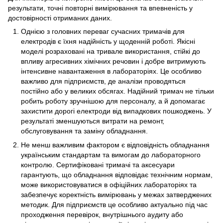
результати, точні повторні вимірювання та впевненість у
достовірності отриманих даних.
Однією з головних переваг сучасних тримачів для
електродів є їхня надійність у щоденній роботі. Якісні
моделі розраховані на тривале використання, стійкі до
впливу агресивних хімічних речовин і добре витримують
інтенсивне навантаження в лабораторіях. Це особливо
важливо для підприємств, де аналізи проводяться
постійно або у великих обсягах. Надійний тримач не тільки
робить роботу зручнішою для персоналу, а й допомагає
захистити дорогі електроди від випадкових пошкоджень. У
результаті зменшуються витрати на ремонт,
обслуговування та заміну обладнання.
Не менш важливим фактором є відповідність обладнання
українським стандартам та вимогам до лабораторного
контролю. Сертифіковані тримачі та аксесуари
гарантують, що обладнання відповідає технічним нормам,
може використовуватися в офіційних лабораторіях та
забезпечує коректність вимірювань у межах затверджених
методик. Для підприємств це особливо актуально під час
проходження перевірок, внутрішнього аудиту або