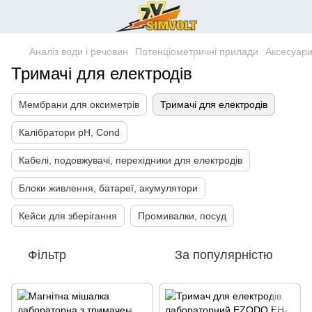
Аналіз води і речовин
Потенціометричні прилади
Аксесуари
Тримачі для електродів
Мембрани для оксиметрів
Тримачі для електродів
Калібратори pH, Cond
Кабелі, подовжувачі, перехідники для електродів
Блоки живлення, батареї, акумулятори
Кейси для зберігання
Промивалки, посуд
Фільтр
За популярністю