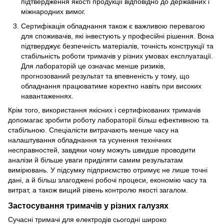
підтвердження якості продукції відповідно до державних і
міжнародних вимог.
Сертифікація обладнання також є важливою перевагою
для споживачів, які інвестують у професійні рішення. Вона
підтверджує безпечність матеріалів, точність конструкції та
стабільність роботи тримачів у різних умовах експлуатації.
Для лабораторій це означає менше ризиків,
прогнозований результат та впевненість у тому, що
обладнання працюватиме коректно навіть при високих
навантаженнях.
Крім того, використання якісних і сертифікованих тримачів
допомагає зробити роботу лабораторії більш ефективною та
стабільною. Спеціалісти витрачають менше часу на
налаштування обладнання та усунення технічних
несправностей, завдяки чому можуть швидше проводити
аналізи й більше уваги приділяти самим результатам
вимірювань. У підсумку підприємство отримує не лише точні
дані, а й більш злагоджені робочі процеси, економію часу та
витрат, а також вищий рівень контролю якості загалом.
Застосування тримачів у різних галузях
Сучасні тримачі для електродів сьогодні широко