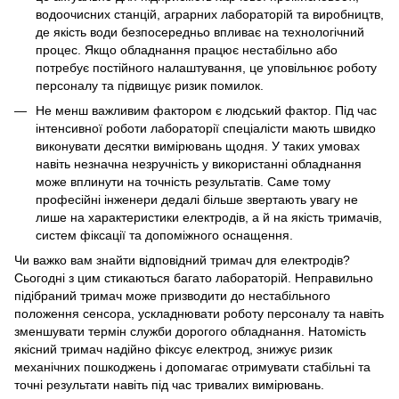
водоочисних станцій, аграрних лабораторій та виробництв,
де якість води безпосередньо впливає на технологічний
процес. Якщо обладнання працює нестабільно або
потребує постійного налаштування, це уповільнює роботу
персоналу та підвищує ризик помилок.
Не менш важливим фактором є людський фактор. Під час
інтенсивної роботи лабораторії спеціалісти мають швидко
виконувати десятки вимірювань щодня. У таких умовах
навіть незначна незручність у використанні обладнання
може вплинути на точність результатів. Саме тому
професійні інженери дедалі більше звертають увагу не
лише на характеристики електродів, а й на якість тримачів,
систем фіксації та допоміжного оснащення.
Чи важко вам знайти відповідний тримач для електродів?
Сьогодні з цим стикаються багато лабораторій. Неправильно
підібраний тримач може призводити до нестабільного
положення сенсора, ускладнювати роботу персоналу та навіть
зменшувати термін служби дорогого обладнання. Натомість
якісний тримач надійно фіксує електрод, знижує ризик
механічних пошкоджень і допомагає отримувати стабільні та
точні результати навіть під час тривалих вимірювань.