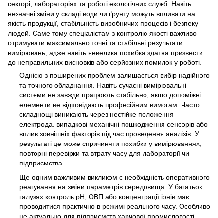
секторі, лабораторіях та роботі екологічних служб. Навіть
незначні зміни у складі води чи ґрунту можуть впливати на
якість продукції, стабільність виробничих процесів і безпеку
людей. Саме тому спеціалістам з контролю якості важливо
отримувати максимально точні та стабільні результати
вимірювань, адже навіть невелика похибка здатна призвести
до неправильних висновків або серйозних помилок у роботі.
Однією з поширених проблем залишається вибір надійного
та точного обладнання. Навіть сучасні вимірювальні
системи не завжди працюють стабільно, якщо допоміжні
елементи не відповідають професійним вимогам. Часто
складнощі виникають через нестійке положення
електрода, випадкові механічні пошкодження сенсорів або
вплив зовнішніх факторів під час проведення аналізів. У
результаті це може спричиняти похибки у вимірюваннях,
повторні перевірки та втрату часу для лабораторії чи
підприємства.
Ще одним важливим викликом є необхідність оперативного
реагування на зміни параметрів середовища. У багатьох
галузях контроль pH, ОВП або концентрації іонів має
проводитися практично в режимі реального часу. Особливо
це актуально для підприємств харчової промисловості,