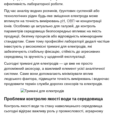
ефективність лабораторної роботи.
Під час аналізу водних розчинів, ґрунтових суспензій або
технологічних рідин будь-яке зміщення електрода може
вплинути на точність вимірювань
pH
,
ОВП
чи концентрації
іонів. Особливо це актуально для галузей, де контроль
параметрів середовища безпосередньо впливає на якість
продукції, безпеку процесів або відповідність міжнародним
стандартам. Саме тому професійні лабораторії дедалі частіше
інвестують у високоякісні тримачі для електродів, які
забезпечують стабільну фіксацію, стійкість до агресивних
середовищ та зручність у щоденній експлуатації.
Сьогодні тримачі для електродів — це вже не просто
допоміжний аксесуар, а важливий елемент усієї аналітичної
системи. Саме вони допомагають мінімізувати вплив
людського фактора, підвищити точність вимірювань і водночас
продовжити термін служби дорогих сенсорів та електродів.
Проблеми контролю якості води та середовища
Контроль якості води та стану навколишнього середовища
сьогодні відіграє важливу роль у промисловості, аграрному