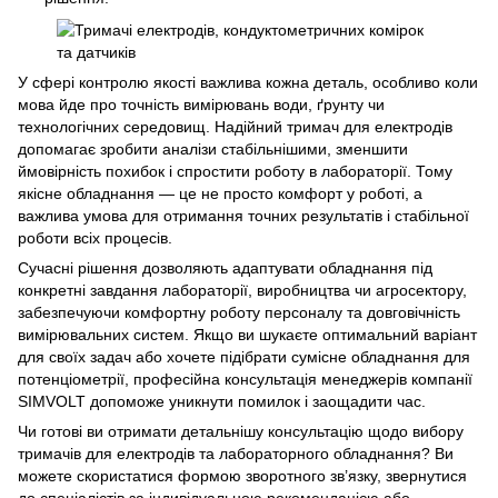
У сфері контролю якості важлива кожна деталь, особливо коли
мова йде про точність вимірювань води, ґрунту чи
технологічних середовищ. Надійний тримач для електродів
допомагає зробити аналізи стабільнішими, зменшити
ймовірність похибок і спростити роботу в лабораторії. Тому
якісне обладнання — це не просто комфорт у роботі, а
важлива умова для отримання точних результатів і стабільної
роботи всіх процесів.
Сучасні рішення дозволяють адаптувати обладнання під
конкретні завдання лабораторії, виробництва чи агросектору,
забезпечуючи комфортну роботу персоналу та довговічність
вимірювальних систем. Якщо ви шукаєте оптимальний варіант
для своїх задач або хочете підібрати сумісне обладнання для
потенціометрії, професійна консультація менеджерів компанії
SIMVOLT допоможе уникнути помилок і заощадити час.
Чи готові ви отримати детальнішу консультацію щодо вибору
тримачів для електродів та лабораторного обладнання? Ви
можете скористатися формою зворотного зв’язку, звернутися
до спеціалістів за індивідуальною рекомендацією або