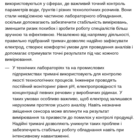
використовуються у сферах, де важливий точний контроль
параметрів води, ґрунтів і різних технологічних розчинів. Вони
стали невід’ємною частиною лабораторного обладнання,
оскільки допомагають забезпечити стабільність вимірювань,
зменшити ризик похибок і зробити роботу спеціалістів більш
зручною та ефективною. Незалежно від напрямку діяльності,
правильно підібраний тримач дозволяє надійно зафіксувати
електрод, створює комфортні умови для проведення аналізів і
допомагає отримувати точні результати під час кожного
вимірювання.
У технічних лабораторіях та на промислових
підприємствах тримачі використовують для контролю
якості технологічних процесів. Інженери проводять
постійний моніторинг рівня pH, електропровідності та
концентрації певних речовин у виробничих рідинах. У
таких умовах особливо важливо, щоб електрод залишався
нерухомим протягом усього аналізу. Навіть незначне
зміщення сенсора може вплинути на результат
вимірювання та призвести до помилок у контролі продукції.
Надійні тримачі дозволяють уникнути таких проблем і
забезпечують стабільну роботу обладнання навіть при
інтенсивному навантаженні.