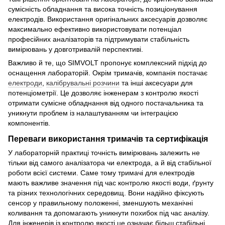
сумісність обладнання та висока точність позиціонування
електродів. Використання оригінальних аксесуарів дозволяє
максимально ефективно використовувати потенціал
професійних аналізаторів та підтримувати стабільність
вимірювань у довготривалій перспективі.
Важливо й те, що SIMVOLT пропонує комплексний підхід до
оснащення лабораторій. Окрім тримачів, компанія постачає
електроди
,
калібрувальні розчини
та інші аксесуари для
потенціометрії. Це дозволяє інженерам з контролю якості
отримати сумісне обладнання від одного постачальника та
уникнути проблем із налаштуванням чи інтеграцією
компонентів.
Переваги використання тримачів та сертифікація
У лабораторній практиці точність вимірювань залежить не
тільки від самого аналізатора чи електрода, а й від стабільної
роботи всієї системи. Саме тому тримачі для електродів
мають важливе значення під час контролю якості води, ґрунту
та різних технологічних середовищ. Вони надійно фіксують
сенсор у правильному положенні, зменшують механічні
коливання та допомагають уникнути похибок під час аналізу.
Для інженерів із контролю якості це означає більш стабільні