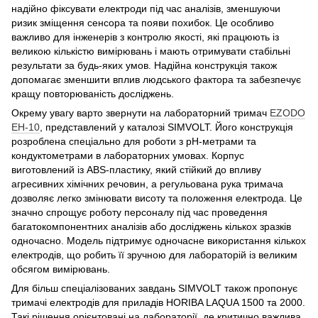
надійно фіксувати електроди під час аналізів, зменшуючи
ризик зміщення сенсора та появи похибок. Це особливо
важливо для інженерів з контролю якості, які працюють із
великою кількістю вимірювань і мають отримувати стабільні
результати за будь-яких умов. Надійна конструкція також
допомагає зменшити вплив людського фактора та забезпечує
кращу повторюваність досліджень.
Окрему увагу варто звернути на лабораторний тримач
EZODO
EH-10
, представлений у каталозі SIMVOLT. Його конструкція
розроблена спеціально для роботи з pH-метрами та
кондуктометрами в лабораторних умовах. Корпус
виготовлений із ABS-пластику, який стійкий до впливу
агресивних хімічних речовин, а регульована рука тримача
дозволяє легко змінювати висоту та положення електрода. Це
значно спрощує роботу персоналу під час проведення
багатокомпонентних аналізів або досліджень кількох зразків
одночасно. Модель підтримує одночасне використання кількох
електродів, що робить її зручною для лабораторій із великим
обсягом вимірювань.
Для більш спеціалізованих завдань SIMVOLT також пропонує
тримачі електродів для приладів HORIBA LAQUA 1500 та 2000.
Такі рішення орієнтовані на лабораторії, де критично важлива