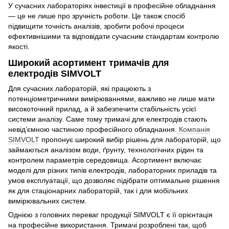
У сучасних лабораторіях інвестиції в професійне обладнання
— це не лише про зручність роботи. Це також спосіб
підвищити точність аналізів, зробити робочі процеси
ефективнішими та відповідати сучасним стандартам контролю
якості.
Широкий асортимент тримачів для
електродів SIMVOLT
Для сучасних лабораторій, які працюють з
потенціометричними вимірюваннями, важливо не лише мати
високоточний прилад, а й забезпечити стабільність усієї
системи аналізу. Саме тому тримачі для електродів стають
невід’ємною частиною професійного обладнання.
Компанія
SIMVOLT
пропонує широкий вибір рішень для лабораторій, що
займаються аналізом води, ґрунту, технологічних рідин та
контролем параметрів середовища. Асортимент включає
моделі для різних типів електродів, лабораторних приладів та
умов експлуатації, що дозволяє підібрати оптимальне рішення
як для стаціонарних лабораторій, так і для мобільних
вимірювальних систем.
Однією з головних переваг продукції SIMVOLT є її орієнтація
на професійне використання. Тримачі розроблені так, щоб