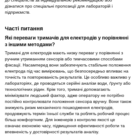
дізнатися про спеціальні пропозиції для лабораторій і
підприємств.
Часті питання
Які переваги тримачів для електродів у порівнянні
з іншими методами?
Тримачі для електродів мають низку переваг у порівнянні з
ручним утриманням сенсорів або тимчасовими способами
фіксації. Насамперед вони забезпечують стабільне положення
електрода під час вимірювань, що безпосередньо впливає на
точність та повторюваність результатів. Це особливо важливо у
лабораторіях, де проводяться серійні аналізи води, ґрунту або
технологічних рідин. Крім того, тримачі допомагають
мінімізувати людський фактор, адже оператору не потрібно
постійно контролювати положення сенсора вручну. Вони також
знижують ризик механічного пошкодження електродів,
продовжують термін їхньої служби та роблять робочий процес
більш комфортним. Для інженерів з контролю якості це
означає економію часу, підвищення ефективності роботи та
впевненість у достовірності результатів аналізу.