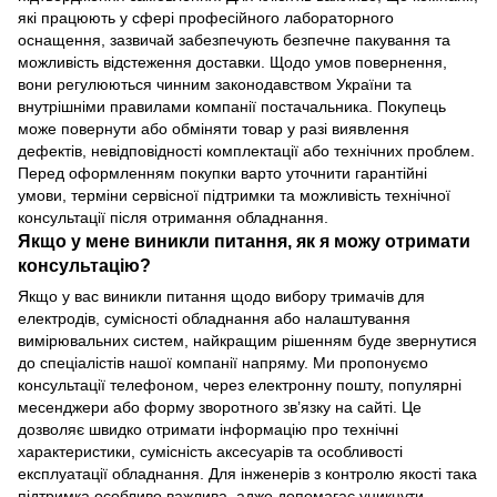
які працюють у сфері професійного лабораторного
оснащення, зазвичай забезпечують безпечне пакування та
можливість відстеження доставки. Щодо умов повернення,
вони регулюються чинним законодавством України та
внутрішніми правилами компанії постачальника. Покупець
може повернути або обміняти товар у разі виявлення
дефектів, невідповідності комплектації або технічних проблем.
Перед оформленням покупки варто уточнити гарантійні
умови, терміни сервісної підтримки та можливість технічної
консультації після отримання обладнання.
Якщо у мене виникли питання, як я можу отримати
консультацію?
Якщо у вас виникли питання щодо вибору тримачів для
електродів, сумісності обладнання або налаштування
вимірювальних систем, найкращим рішенням буде звернутися
до спеціалістів нашої компанії напряму. Ми пропонуємо
консультації телефоном, через електронну пошту, популярні
месенджери або форму зворотного зв’язку на сайті. Це
дозволяє швидко отримати інформацію про технічні
характеристики, сумісність аксесуарів та особливості
експлуатації обладнання. Для інженерів з контролю якості така
підтримка особливо важлива, адже допомагає уникнути