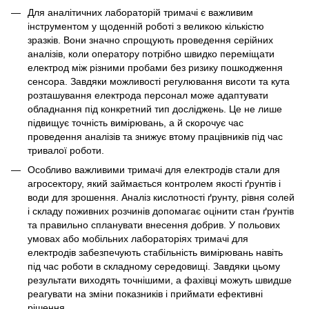
Для аналітичних лабораторій тримачі є важливим
інструментом у щоденній роботі з великою кількістю
зразків. Вони значно спрощують проведення серійних
аналізів, коли оператору потрібно швидко переміщати
електрод між різними пробами без ризику пошкодження
сенсора. Завдяки можливості регулювання висоти та кута
розташування електрода персонал може адаптувати
обладнання під конкретний тип досліджень. Це не лише
підвищує точність вимірювань, а й скорочує час
проведення аналізів та знижує втому працівників під час
тривалої роботи.
Особливо важливими тримачі для електродів стали для
агросектору, який займається контролем якості ґрунтів і
води для зрошення. Аналіз кислотності ґрунту, рівня солей
і складу поживних розчинів допомагає оцінити стан ґрунтів
та правильно спланувати внесення добрив. У польових
умовах або мобільних лабораторіях тримачі для
електродів забезпечують стабільність вимірювань навіть
під час роботи в складному середовищі. Завдяки цьому
результати виходять точнішими, а фахівці можуть швидше
реагувати на зміни показників і приймати ефективні
рішення.