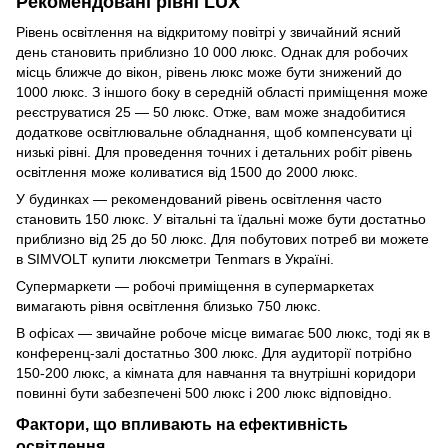
Рекомендовані рівні LUX
Рівень освітлення на відкритому повітрі у звичайний ясний
день становить приблизно 10 000 люкс. Однак для робочих
місць ближче до вікон, рівень люкс може бути знижений до
1000 люкс. З іншого боку в середній області приміщення може
реєструватися 25 — 50 люкс. Отже, вам може знадобитися
додаткове освітлювальне обладнання, щоб компенсувати ці
низькі рівні. Для проведення точних і детальних робіт рівень
освітлення може коливатися від 1500 до 2000 люкс.
У будинках — рекомендований рівень освітлення часто
становить 150 люкс. У вітальні та їдальні може бути достатньо
приблизно від 25 до 50 люкс. Для побутових потреб ви можете
в SIMVOLT купити люксметри Tenmars в Україні.
Супермаркети — робочі приміщення в супермаркетах
вимагають рівня освітлення близько 750 люкс.
В офісах — звичайне робоче місце вимагає 500 люкс, тоді як в
конференц-залі достатньо 300 люкс. Для аудиторії потрібно
150-200 люкс, а кімната для навчання та внутрішні коридори
повинні бути забезпечені 500 люкс і 200 люкс відповідно.
Фактори, що впливають на ефективність
освітлення