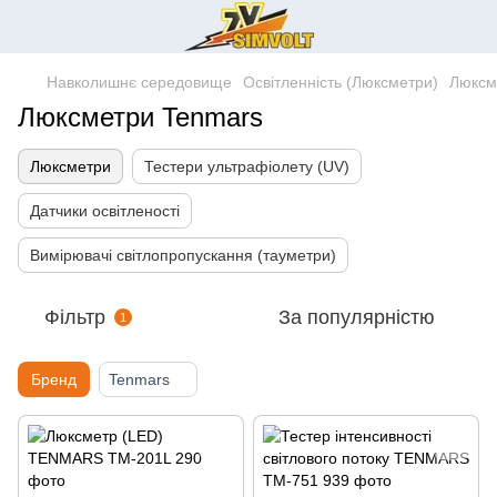
Навколишнє середовище
Освітленність (Люксметри)
Люксм
Люксметри Tenmars
Люксметри
Тестери ультрафіолету (UV)
Датчики освітленості
Вимірювачі світлопропускання (тауметри)
Фільтр
За популярністю
1
Бренд
Tenmars