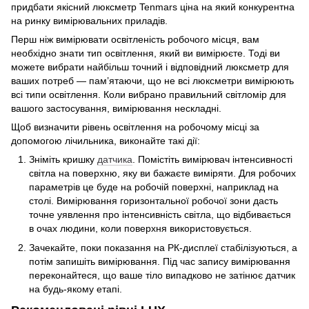
придбати якісний люксметр Tenmars ціна на який конкурентна
на ринку вимірювальних приладів.
Перш ніж вимірювати освітленість робочого місця, вам
необхідно знати тип освітлення, який ви вимірюєте. Тоді ви
можете вибрати найбільш точний і відповідний люксметр для
ваших потреб — пам’ятаючи, що не всі люксметри вимірюють
всі типи освітлення. Коли вибрано правильний світломір для
вашого застосування, вимірювання нескладні.
Щоб визначити рівень освітлення на робочому місці за
допомогою лічильника, виконайте такі дії:
Зніміть кришку
датчика
. Помістіть вимірювач інтенсивності
світла на поверхню, яку ви бажаєте виміряти. Для робочих
параметрів це буде на робочій поверхні, наприклад на
столі. Вимірювання горизонтальної робочої зони дасть
точне уявлення про інтенсивність світла, що відбивається
в очах людини, коли поверхня використовується.
Зачекайте, поки показання на РК-дисплеї стабілізуються, а
потім запишіть вимірювання. Під час запису вимірювання
переконайтеся, що ваше тіло випадково не затінює датчик
на будь-якому етапі.