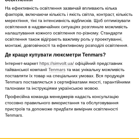
На ефективність освітлення зазвичай впливають кілька
факторів, включаючи кількість і якість світла, контраст, кількість
мерехтіння, тіні та інтенсивність відблисків. Щоб оптимізувати
освітлення в надзвичайних ситуаціях розгляньте можливість
налаштування кожного освітлення по-різному. Стандарти
освітлення також відіграють важливу роль у проектуванні,
монтажі, довговічності та ефективному розподілі освітлення.
Де краще купувати люксметри Tenmars?
Інтернет-маркет
https://simvolt.ua/
офіційний представник
тайванської компанії
Tenmars
та має унікальну можливість
поставляти їх товар на спеціальних умовах. Вся продукція
Tenmars поставляється з сертифікатами якості, гарантійними
талонами та інструкціями українською мовою.
Професійна команда менеджерів надасть консультацію
стосовно правильного використання та обслуговування
пристроїв та допоможе придбати вимірник освітленості
Tenmars.