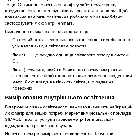
тощо. Оптимальне освітлення офісу забезпечує кращу
продуктивність та зменшує рівень навантаження на очі. Щоб
правильно виміряти освітлення робочого місця необхідно
застосовувати
люксметр
Tenmars.
Визначення вимірювання освітленості це:
Світловий потік — загальна кількість світла, виробленого в
усіх напрямках, є світловим потоком.
Люмен — це похідна одиниця світлового потоку в системі
СІ.
Люкс (результат, який ви бачите на своєму вимірювачі
інтенсивності світла) становить один люмен на квадратний
метр. Люкс вказує на кількість світла, що падає на
поверхню.
Вимірювання внутрішнього освітлення
Вимірюючи рівень освітленості, важливо визначити найкращий
люксметр для ваших потреб. Маркет вимірювальних приладів
SIMVOLT пропонує
купити люксметр Tenmars
, який
підходить для різних застосувань.
Не всі світломіри вимірюють всі види світла. Існує три