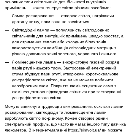
основних типи світильників для більшості внутрішніх
приміщень — кожен генерує світло різними засобами:
Лампа розжарювання — створює світло, нагріваючи
дротяну нитку, поки вона не засвітиться.
Світлодіодні лампи — популярність світлодіодних
світильників для внутрішніх приміщень швидко зростає, а
для отримання теплих або холодних білих тонів
використовується комбінація світлодіодних матриць з
різною довжиною хвилі зеленого, червоного і синього.
Люмінесцентна лампа — використовує газовий розряд
парів ртуті низького тиску. Застосований електричний
струм збуджує пари ртуті, утворюючи короткохвильове
ультрафіолетове світло, яке ви не можете побачити
неозброєним оком. Покриття люмінесцентних ламп з
люмінесцентною підкладкою світиться при застосуванні
ультрафіолетового світла.
Можуть виникнути труднощі з вимірюванням, оскільки лампи
розжарювання, світлодіоди та люмінесцентні лампи
виробляють світло по-різному. Кожен створює різний
спектральний профіль, що часто вимагає іншого типу датчика
люксметра. В інтернет-магазині https://simvolt.ua/ ви можете