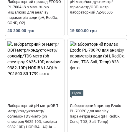
Лабораторний прилад EZODO
pH-метр/кондуктометр/
PL-700ALS з магнітною
термометр/ОВП-метр
мішалкою для аналізу
лабораторний AZ-86505
параметрів води (рН, RedOx,
COND, O2)
46 200.00 грн
19 800.00 грн
Відео
Лабораторний pH-метр/ОВП-
Лабораторний прилад Ezodo
метр/кондуктометр/
PL-700PC для аналізу
солемір/TDS-метр (ph
параметрів води (рН, RedOx,
електрод 9625‐10D, комірка
Cond, TDS, Salt, Temp)
9382‐10D) HORIBA LAQUA-