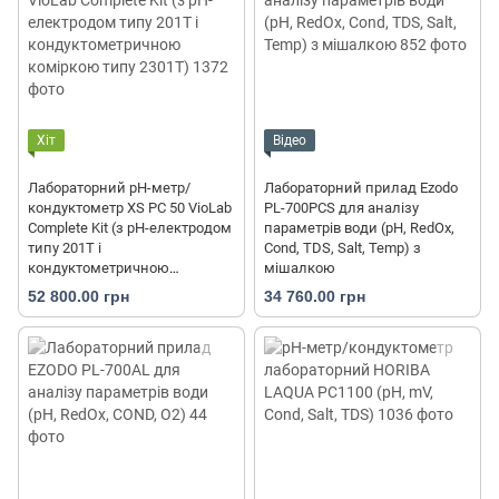
Хіт
Відео
Лабораторний pH-метр/
Лабораторний прилад Ezodo
кондуктометр XS PC 50 VioLab
PL-700PCS для аналізу
Complete Kit (з pH-електродом
параметрів води (рН, RedOx,
типу 201T і
Cond, TDS, Salt, Temp) з
кондуктометричною
мішалкою
коміркою типу 2301T)
52 800.00 грн
34 760.00 грн