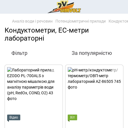
Аналіз води і речовин
Потенціометричні прилади
Кондуктом
Кондуктометри, EC-метри
лабораторні
Фільтр
За популярністю
Відео
Хіт