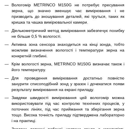
Вологомір METRINCO M150G не потребує пресування
зерна, що значно зменшує час вимірювання і не
призводить до зношування деталей, які труться, таких як
кришка та чашка вимірювальної камери.
Діелькометричний метод вимірювання забезпечує похибку
не більше 0,5 % вологості.
Активна зона сенсора знаходиться на кінці зонда, тобто
можливе визначення вологості і температури зерна на
конкретній глибині.
Крім вологості зерна, METRINCO M150G визначає також і
його температуру.
Для проведення вимірювання достатньо повністю
занурити списоподібний зонд у зразок і дочекатися появи
результату вимірювання на екрані приладу.
Завдяки швидкості вимірювання цей вологомір можна
використовувати під час контролю технічних процесів, у
поточних лініях, під час приймання та зберігання зерна
тощо. Висока точність приладу підтверджена лабораторно
і на практиці.
Завдяки довжині робочої частини зонда є можливість