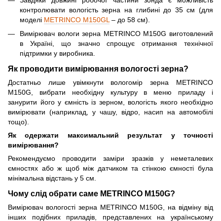
контролювати вологість зерна на глибині до 35 см (для
моделі
METRINCO M150GL
‒ до 58 см).
Вимірювач вологи зерна METRINCO M150G виготовлений
в Україні, що значно спрощує отримання технічної
підтримки у виробника.
Як проводити вимірювання вологості зерна?
Достатньо лише увімкнути вологомір зерна METRINCO
M150G, вибрати необхідну культуру в меню приладу і
занурити його у ємність із зерном, вологість якого необхідно
вимірювати (наприклад, у чашу, відро, насип на автомобілі
тощо).
Як одержати максимальний результат у точності
вимірювання?
Рекомендуємо проводити заміри зразків у неметалевих
ємностях або ж щоб між датчиком та стінкою ємності була
мінімальна відстань у 5 см.
Чому слід обрати саме METRINCO M150G?
Вимірювач вологості зерна METRINCO M150G, на відміну від
інших подібних приладів, представлених на українському