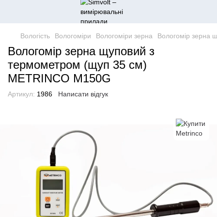
Вологість
Вологоміри
Вологоміри зерна
Вологомір зерна 
Вологомір зерна щуповий з
термометром (щуп 35 см)
METRINCO M150G
Артикул:
1986
Написати відгук