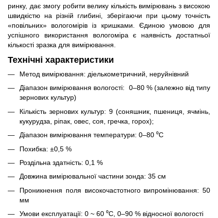
ринку, дає змогу робити велику кількість вимірювань з високою
швидкістю на різній глибині, зберігаючи при цьому точність
«повільних» вологомірів із кришками. Єдиною умовою для
успішного використання вологоміра є наявність достатньої
кількості зразка для вимірювання.
Технічні характеристики
Метод вимірювання: діелькометричний, неруйнівний
Діапазон вимірювання вологості: 0–80 % (залежно від типу
зернових культур)
Кількість зернових культур: 9 (соняшник, пшениця, ячмінь,
кукурудза, ріпак, овес, соя, гречка, горох);
Діапазон вимірювання температури: 0–80 ⁰С
Похибка: ±0,5 %
Роздільна здатність: 0,1 %
Довжина вимірювальної частини зонда: 35 см
Проникнення поля високочастотного випромінювання: 50
мм
Умови експлуатації: 0 ~ 60 ⁰С, 0‒90 % відносної вологості