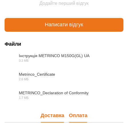
Додайте перший відгук
Написати відгук
Файли
Інструкція METRINCO M150G(GL) UA
3.2 МБ
PDF
Metrinco_Certificate
2.6 МБ
PDF
METRINCO_Declaration of Conformity
1.7 МБ
PDF
Доставка
Оплата