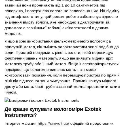
зазвичай вони проникають від 1 до 10 сантиметрів під
поверхню, і поверхнева волога не впливає на них. На відміну
від штифтового типу, цей режим роботи забезпечує відносне
значення вмісту вологи, яке необхідно відкалібрувати за
допомогою зовнішньої таблиці еквівалентності в деяких
моделях.
Якщо в зоні використання діелькометричного вологоміра
присутній метал, він змінить характеристики хвилі подібно до
води. Пристрій повідомить рівень вологи, який перевищує
фактичний рівень матеріалу, якщо він виявить мідний дріт,
металеву трубу або інший метал. Якщо інспектор/користувач
підозрює, що вологомір виявляє метал, він може
контролювати показання, коли переміщує пристрій по прямій
лінії від піднесеної зони зчитування. Прямий контур мідного
дроту або металевої труби зазвичай можна простежити таким
чином.
Де краще купувати вологоміри Exotek
Instruments?
Інтернет магазин
https://simvolt.ua/
офіційний представник