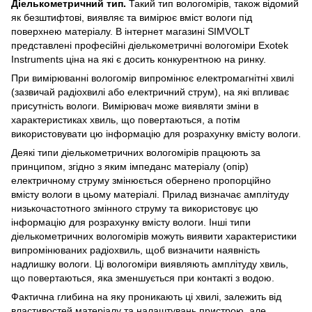
Діелькометричний тип.
Такий тип вологомірів, також відомий
як безштифтові, виявляє та вимірює вміст вологи під
поверхнею матеріалу. В інтернет магазині SIMVOLT
представлені професійні діелькометричні вологоміри Exotek
Instruments ціна на які є досить конкурентною на ринку.
При вимірюванні вологомір випромінює електромагнітні хвилі
(зазвичай радіохвилі або електричний струм), на які впливає
присутність вологи. Вимірювач може виявляти зміни в
характеристиках хвиль, що повертаються, а потім
використовувати цю інформацію для розрахунку вмісту вологи.
Деякі типи діелькометричних вологомірів працюють за
принципом, згідно з яким імпеданс матеріалу (опір)
електричному струму змінюється обернено пропорційно
вмісту вологи в цьому матеріалі. Прилад визначає амплітуду
низькочастотного змінного струму та використовує цю
інформацію для розрахунку вмісту вологи. Інші типи
діелькометричних вологомірів можуть виявити характеристики
випромінюваних радіохвиль, щоб визначити наявність
надлишку вологи. Ці вологоміри виявляють амплітуду хвиль,
що повертаються, яка зменшується при контакті з водою.
Фактична глибина на яку проникають ці хвилі, залежить від
властивостей матеріалу та налаштувань пристрою, але