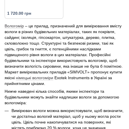
1 720.00 грн
Вологомір
– це прилад, призначений для вимірювання вмісту
вологи в різних будівельних матеріалах, таких як покрівля,
сайдинг, ізоляція, гіпсокартон, штукатурка, дерево, плитка,
скловолокно тощо. Структурні та безпекові ризики, такі як
цвіль, грибок та гниття, є потенційними наслідками
підвищеного рівня вологи в цих матеріалах. Професійні
будівельники та інспектори використовують вологомір, щоб
визначити вологість сировини, яка інакше не була б помітною.
Маркет вимірювальних приладів «SIMVOLT» пропонує купити
якісні
німецькі вологоміри
Exotek Instruments в Україні за
прийнятними цінами.
Нижче наведені кілька способів, якими інспектори та
будівельники можуть знайти надлишки вологи за допомогою
вологоміра:
Вимірювач вологи можна використовувати, щоб визначити,
чи достатньо вологий матеріал, щоб у ньому могла рости
цвіль. Цвіль почне накопичуватися на поверхнях, які
містять приблизно 20 % вологи, хоча це значення