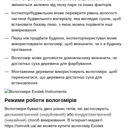
змінюється залежно від тиску пари та інших факторів.
Інспектор/будівельник може перевірити рівень вологості
частини будівельного матеріалу, яка виглядає сухою, щоб
встановити базову лінію, з якою можна порівняти інші
вимірювання.
Перш ніж придбати будинок, інспектор/користувач може
використовувати вологомір, щоб визначити, чи є в будинку
протікання.
Вологомір може допомогти домовласнику визначити, чи
достатньо суха деревина для фарбування.
Монтажники деревини використовують вологоміри, щоб
переконатися, що деревина достатньо суха для
встановлення.
Режими роботи вологомірів
Вологоміри бувають двох різних типів, які застосовують
діелькометричний (неруйнівний)
або
кондуктометричний
(інвазійний)
спосіб вимірювання. В інтернет-маркеті
https://simvolt.ua/ ви можете купити вологомір Exotek