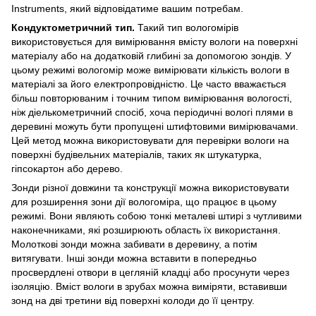
Instruments, який відповідатиме вашим потребам.
Кондуктометричний тип.
Такий тип вологомірів
використовується для вимірювання вмісту вологи на поверхні
матеріалу або на додатковій глибині за допомогою зондів. У
цьому режимі вологомір може вимірювати кількість вологи в
матеріалі за його електропровідністю. Це часто вважається
більш повторюваним і точним типом вимірювання вологості,
ніж діелькометричний спосіб, хоча періодичні вологі плями в
деревині можуть бути пропущені штифтовими вимірювачами.
Цей метод можна використовувати для перевірки вологи на
поверхні будівельних матеріалів, таких як штукатурка,
гіпсокартон або дерево.
Зонди різної довжини та конструкції можна використовувати
для розширення зони дії вологоміра, що працює в цьому
режимі. Вони являють собою тонкі металеві штирі з чутливими
наконечниками, які розширюють область їх використання.
Молоткові зонди можна забивати в деревину, а потім
витягувати. Інші зонди можна вставити в попередньо
просвердлені отвори в цегляній кладці або просунути через
ізоляцію. Вміст вологи в зрубах можна виміряти, вставивши
зонд на дві третини від поверхні колоди до її центру.