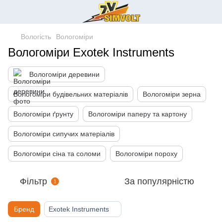
Вологість
Вологоміри
Вологоміри Exotek Instruments
Вологоміри деревини
Вологоміри будівельних матеріалів
Вологоміри зерна
Вологоміри ґрунту
Вологоміри паперу та картону
Вологоміри сипучих матеріалів
Вологоміри сіна та соломи
Вологоміри пороху
Фільтр
За популярністю
1
Бренд
Exotek Instruments