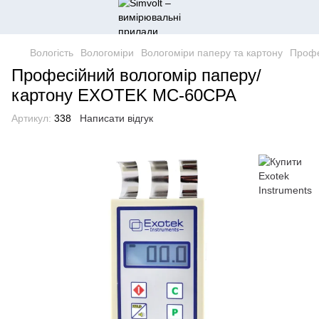
Вологість
Вологоміри
Вологоміри паперу та картону
Профе
Професійний вологомір паперу/
картону EXOTEK MC-60CPA
Артикул:
338
Написати відгук