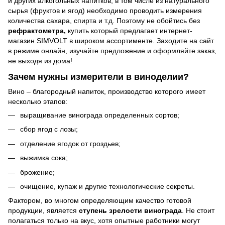
и других алкогольных напитков, в том числе из натурального
сырья (фруктов и ягод) необходимо проводить измерения
количества сахара, спирта и т.д. Поэтому не обойтись без
рефрактометра,
купить который предлагает интернет-
магазин SIMVOLT в широком ассортименте. Заходите на сайт
в режиме онлайн, изучайте предложение и оформляйте заказ,
не выходя из дома!
Зачем нужны
измерители в виноделии
?
Вино – благородный напиток, производство которого имеет
несколько этапов:
выращивание винограда определенных сортов;
сбор ягод с лозы;
отделение ягодок от гроздьев;
выжимка сока;
брожение;
очищение, купаж и другие технологические секреты.
Фактором, во многом определяющим качество готовой
продукции, является
ступень зрелости винограда
. Не стоит
полагаться только на вкус, хотя опытные работники могут