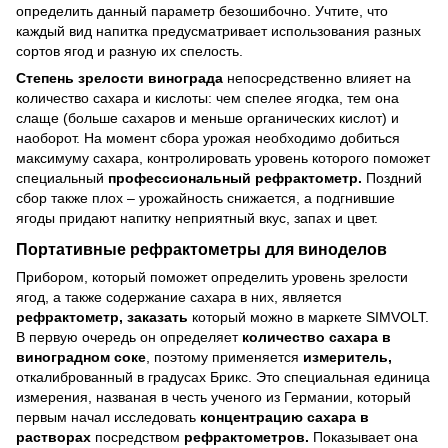
определить данный параметр безошибочно. Учтите, что
каждый вид напитка предусматривает использования разных
сортов ягод и разную их спелость.
Степень зрелости винограда
непосредственно влияет на
количество сахара и кислоты: чем спелее ягодка, тем она
слаще (больше сахаров и меньше органических кислот) и
наоборот. На момент сбора урожая необходимо добиться
максимуму сахара, контролировать уровень которого поможет
специальный
профессиональный рефрактометр.
Поздний
сбор также плох – урожайность снижается, а подгнившие
ягоды придают напитку неприятный вкус, запах и цвет.
Портативные рефрактометры для виноделов
Прибором, который поможет определить уровень зрелости
ягод, а также содержание сахара в них, является
рефрактометр, заказать
который можно в маркете SIMVOLT.
В первую очередь он определяет
количество сахара в
виноградном соке
, поэтому применяется
измеритель,
откалиброванный в градусах Брикс. Это специальная единица
измерения, названая в честь ученого из Германии, который
первым начал исследовать
концентрацию сахара в
растворах
посредством
рефрактометров.
Показывает она