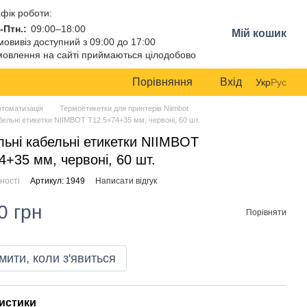
фік роботи:
-Птн.:
09:00–18:00
Мій кошик
овивіз доступний з 09:00 до 17:00
овлення на сайті приймаються цілодобово
Порівняння
Вхід
Укр
Рус
втоматизація
Термоетикетки для принтерів Niimbot
бельні етикетки NIIMBOT T12.5×74+35 мм, червоні, 60 шт.
льні кабельні етикетки NIIMBOT
4+35 мм, червоні, 60 шт.
ності
Артикул: 1949
Написати відгук
0 грн
Порівняти
мити, коли з'явиться
истики