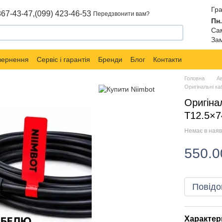
Гра
867-43-47,
(099) 423-46-53
Передзвонити вам?
Пн.
Сам
Зам
овернення
Сервіс і гарантія
Бренди
Блог
Контакти
Головна
А
Оригінальні ка
Оригіна
T12.5×7
Немає в наяв
550.0
Повідо
Характер