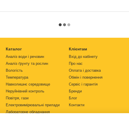
Каталог
Клієнтам
Аналіз води і речовин
Вхід до кабінету
Аналіз ґрунту та рослин
Про нас
Вологість
Оплата і доставка
Температура
Обмін і повернення
Навколишнє середовище
Сервіс і гарантія
Неруйнівний контроль
Бренди
Повітря, гази
Блог
Електровимірювальні прилади
Контакти
Лабораторне обладнання
Ми в соцмережах
Автоматизація
Джерела живлення