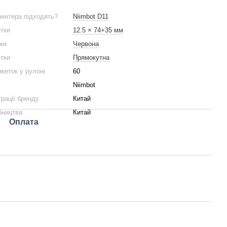
ринтера підходять?
Niimbot D11
етки
12.5 × 74+35 мм
тки
Червона
тки
Прямокутна
икеток у рулоні
60
Niimbot
трації бренду
Китай
бництва
Китай
Оплата