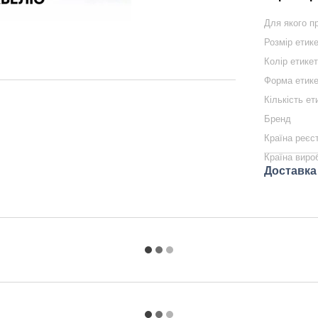
Для якого п
Розмір етик
Колір етике
Форма етике
Кількість ет
Бренд
Країна реєс
Країна виро
Доставка