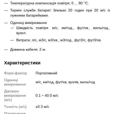
Температурна компенсація повітря: 0 ... 80 °C.
Термін служби батареї: близько 20 годин при 20 м/с із
лужними батарейками.
Одиниці вимірювання
Швидкість повітря: м/с, км/год., фут/хв., миль/год.,
вузол.
Витрата: л/с, м3/с, м3/хв., м3/год., фут3/с, фут3/хв.
Довжина кабеля: 2 м.
Характеристики
Форм-фактор
Портативний
Одиниці
м/с, км/год, фут/хв, вузлів, миль/год
вимірювання
Діапазон
вимірювання
0.1 ~ 40.0 м/с
(м/с)
Точність (м/с)
±0.3 м/с
Підключення