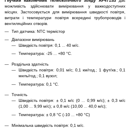
Гнучкий наконечник телескопічного зонду
AP471S3
дає
можливість здійснювати вимірювання у важкодоступних
місцях. Застосовується для вимірювання швидкості повітря,
витрати і температури повітря всередині трубопроводів і
вентиляційних отворів.
Тип датчика: NTC термістор
Діапазони вимірювань
Швидкість повітря: 0,1 ... 40 м/с.
Температура: -25 ... +80 °C.
Роздільна здатність
Швидкість повітря: 0,01 м/с; 0,1 км/год.; 1 фут/хв.; 0,1
миль/год.; 0,1 вузол;
Температура: 0,1 °C.
Точність
Швидкість повітря: ± 0,1 м/с (0 ... 0,99 м/с); ± 0,3 м/с
(1,00 ... 9,99 м/с); ± 0,8 м/с (10,00 ... 40,0 м/с);
Температура: ± 0,8 °C (-10 ... +80 °C)
Мінімальна швидкість повітря: 0,1 м/с.