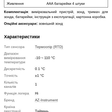
Живлення
ААА батарейки 4 штуки
Комплектація
: вимірювальний пристрій, зонд, тримач для
зонда, батарейки, інструкція з експлуатації, картонна коробка.
Опційні аксесуари:
зовнішній зонд
Характеристики
Тип сенсора
Термоопір (RTD)
Діапазон
вимірювання
-10 ~ 110 °C
температури
Дискретність
0.1 °C
Точність
±1 °С
Кількість
1
каналів
Функція логера
Ні
Бренд
AZ-Instrument
Країна
реєстрації
Тайвань