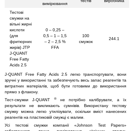
тестів
виробника
вимірювання
Тестові
смужки на
вільні жирні
кислоти
0 – 0,25 –
(для
0,5 – 1 – 1,5
100
244.1
фритюрних
– 2 – 2,5 %
смужок
жирів) JTP
FFA
J-QUANT
Free Fatty
Acids 2.5
J-QUANT Free Fatty Acids 2.5 легко транспортувати, вони
зручні у використанні та забезпечують весь запас реагентів та
витратних матеріалів, щоб бути готовими до використання
прямо з флакону.
®
Тест-смужки J-QUANT
не потрібно калібрувати, а їх
результати не викликають сумнівів. Використану тестову
смужку можна легко утилізувати, оскільки вміст нанесених
реагентів на пластиковій смужці є малим.
Усі тестові смужки компанії «Johnson Test Papers»