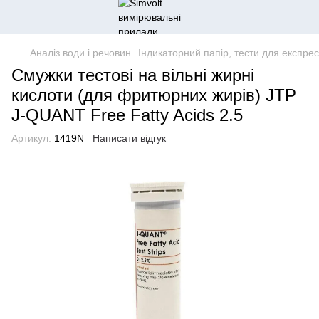
Аналіз води і речовин
Індикаторний папір, тести для експрес
Смужки тестові на вільні жирні
кислоти (для фритюрних жирів) JTP
J-QUANT Free Fatty Acids 2.5
Артикул:
1419N
Написати відгук