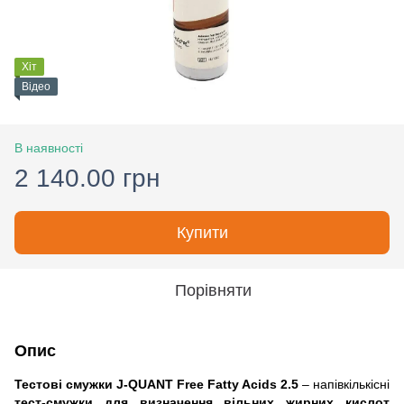
Хіт
Відео
В наявності
2 140.00 грн
Купити
Порівняти
Опис
Тестові смужки J-QUANT Free Fatty Acids 2.5
– напівкількісні
тест-смужки для визначення вільних жирних кислот