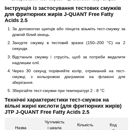
Інструкція із застосування тестових смужків
для фритюрних жирів J-QUANT Free Fatty
Acids 2.5
За допомогою щипців або пінцета візьміть тест-смужку за
довгий білий кінець.
Занурте смужку в тестовий зразок (150–200 °C) на 2
секунди.
Відстаньте смужку і струсіть, щоб за потреби видалити
надлишки олії.
Через 30 секунд порівняйте колір, отриманий на тест-
смужці, з кольоровою діаграмою на флаконі для
зберігання.
Зберігайте тест-смужки при температурі 2 - 8 °C
Технічні характеристики тест-смужок на
вільні жирні кислоти (для фритюрних жирів)
JTP J-QUANT Free Fatty Acids 2.5
Чутливість
Кількість
Код
Назва
і шкала