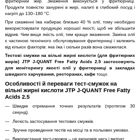
фритюрний жир. Змаження виконується у фритюрниці.
Продукти повністю занурені в жирі, налиті в глибокий посуд і
нагріті до 130–180 °C.
При смаженні їжа набирає близько 40 % олії, тому необхідно
використовувати продукцію хорошої якості, щоб не збільшити
відрив. Чим вище якість олії, тим краще змаження. Заміна олії
є частиною технічного обслуговування фритюрниці і залежить
від кількох факторів: яка їжа і скільки разів вона смажилася.
Тестові смужки на вільні жирні кислоти (для фритюрних
жирів) JTP J-QUANT Free Fatty Acids 2.5 застосовують
для моніторингу якості олії у фритюрниці в закладах
швидкого харчування, ресторанах, кафе
тощо.
Особливості й переваги тест-смужок на
вільні жирні кислоти JTP J-QUANT Free Fatty
Acids 2.5
Швидке отримання точних результатів (протягом 30
секунд).
Легкість застосування тестових смужків.
Зручне проведення тестів на місці та в польових умовах.
Використання тест-смужок – це економія часу і витрат.