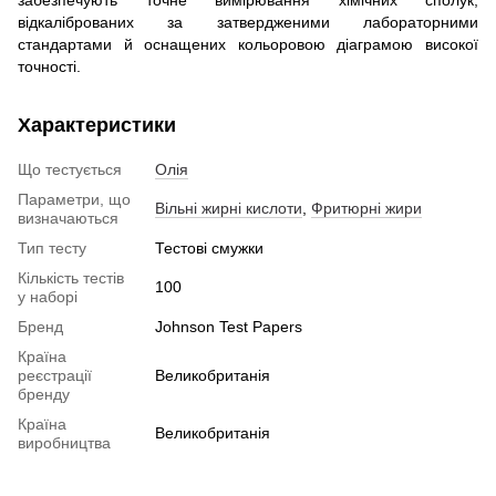
забезпечують точне вимірювання хімічних сполук,
відкаліброваних за затвердженими лабораторними
стандартами й оснащених кольоровою діаграмою високої
точності.
Характеристики
Що тестується
Олія
Параметри, що
Вільні жирні кислоти
,
Фритюрні жири
визначаються
Тип тесту
Тестові смужки
Кількість тестів
100
у наборі
Бренд
Johnson Test Papers
Країна
реєстрації
Великобританія
бренду
Країна
Великобританія
виробництва