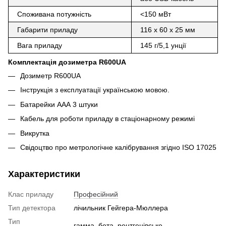
Споживана потужність
<150 мВт
Габарити приладу
116 х 60 х 25 мм
Вага приладу
145 г/5,1 унції
Комплектація дозиметра R600UA
Дозиметр R600UA
Інструкція з експлуатації українською мовою.
Батарейки ААА 3 штуки
Кабель для роботи приладу в стаціонарному режимі
Викрутка
Свідоцтво про метрологічне калібрування згідно ISO 17025
Характеристики
Клас приладу
Професійний
Тип детектора
лічильник Гейгера-Мюллера
Тип
гамма, бета, рентгенівське