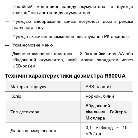
Постійний моніторинг заряду акумулятора та функція
індикації низького заряду акумулятора.
Функцією відображення кривої потужності дози в режимі
реального часу.
Функція включення/вимкнення підсвічування РК-дисплею.
Україномовне меню
Джерело живлення пристрою – 3 батарейки типу АА або
вбудований акумулятор, який можна заряджати через
USB-роз’єм.
Технічні характеристики дозиметра R600UA
Матеріал корпусу
ABS-пластик
Колір
Чорний, білий
Вбудований
Тип детектора
лічильник Гейгера-
Мюллера
0,1 мкЗв/год ~ 10
Діапазон вимірювання
мЗв/год