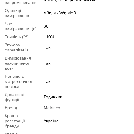
випромінювання
Одиниці
мЗв, мкЗв/г, MeB
вимірювання
Час
30
вимірювання (с)
Точність (%)
±10%
Звукова
Так
сигналізація
Вимірювання
накопиченої
Так
дози
Наявність
метрологічної
Так
повірки
Додаткові
Годинник
функції
Бренд
Metrinco
Країна
реєстрації
Україна
бренду