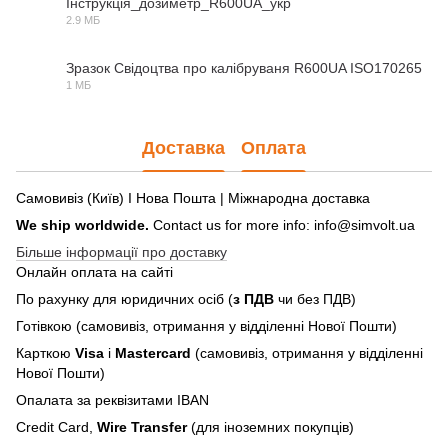
Інструкція_дозиметр_R600UA_укр
2.9 МБ
PDF
Зразок Свідоцтва про калібруваня R600UA ISO170265
1 МБ
PDF
Доставка
Оплата
Самовивіз (Київ) І Нова Пошта | Міжнародна доставка
We ship worldwide.
Contact us for more info: info@simvolt.ua
Більше інформації про доставку
Онлайн оплата на сайті
По рахунку для юридичних осіб (
з ПДВ
чи без ПДВ)
Готівкою (самовивіз, отримання у відділенні Нової Пошти)
Карткою
Visa
і
Mastercard
(самовивіз, отримання у відділенні
Нової Пошти)
Опалата за реквізитами IBAN
Credit Card,
Wire Transfer
(для іноземних покупців)