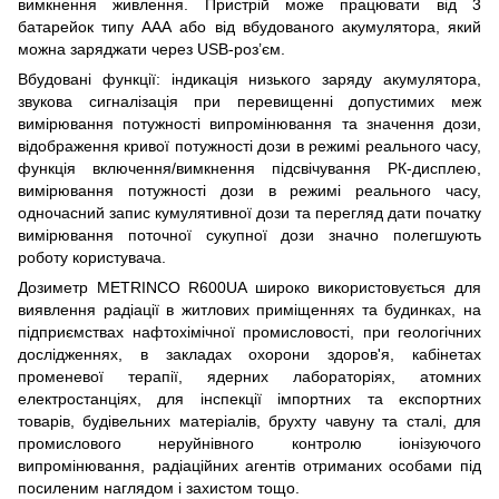
вимкнення живлення. Пристрій може працювати від 3
батарейок типу ААА або від вбудованого акумулятора, який
можна заряджати через USB-роз’єм.
Вбудовані функції: індикація низького заряду акумулятора,
звукова сигналізація при перевищенні допустимих меж
вимірювання потужності випромінювання та значення дози,
відображення кривої потужності дози в режимі реального часу,
функція включення/вимкнення підсвічування РК-дисплею,
вимірювання потужності дози в режимі реального часу,
одночасний запис кумулятивної дози та перегляд дати початку
вимірювання поточної сукупної дози значно полегшують
роботу користувача.
Дозиметр METRINCO R600UA широко використовується для
виявлення радіації в житлових приміщеннях та будинках, на
підприємствах нафтохімічної промисловості, при геологічних
дослідженнях, в закладах охорони здоров'я, кабінетах
променевої терапії, ядерних лабораторіях, атомних
електростанціях, для інспекції імпортних та експортних
товарів, будівельних матеріалів, брухту чавуну та сталі, для
промислового неруйнівного контролю іонізуючого
випромінювання, радіаційних агентів отриманих особами під
посиленим наглядом і захистом тощо.