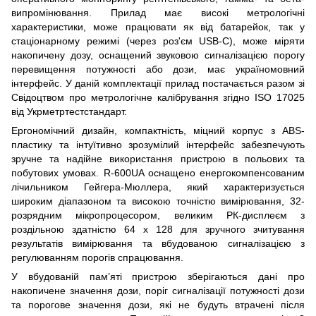
випромінювання. Прилад має високі метрологічні
характеристики, може працювати як від батарейок, так у
стаціонарному режимі (через роз'єм USB-C), може міряти
накопичену дозу, оснащений звуковою сигналізацією порогу
перевищення потужності або дози, має україномовний
інтерфейс. У даній комплектації прилад постачається разом зі
Свідоцтвом про метрологічне калібрування згідно ISO 17025
від Укрметртестстандарт.
Ергономічний дизайн, компактність, міцний корпус з ABS-
пластику та інтуїтивно зрозумілий інтерфейс забезпечують
зручне та надійне використання пристрою в польових та
побутових умовах. R-600UA оснащено енергокомпенсованим
лічильником Гейгера-Мюллера, який характеризується
широким діапазоном та високою точністю вимірювання, 32-
розрядним мікропроцесором, великим РК-дисплеєм з
роздільною здатністю 64 х 128 для зручного зчитування
результатів вимірювання та вбудованою сигналізацією з
регулюванням порогів спрацювання.
У вбудованій пам’яті пристрою зберігаються дані про
накопичене значення дози, поріг сигналізації потужності дози
та порогове значення дози, які не будуть втрачені після