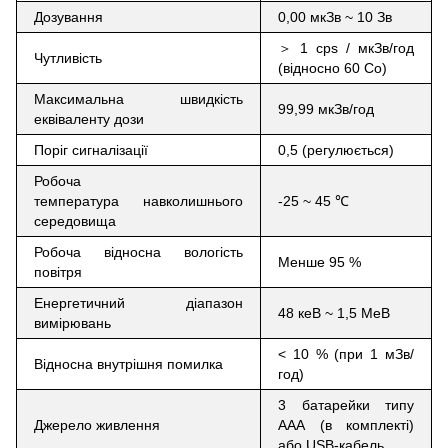
Дозування
0,00 мкЗв ~ 10 Зв
＞
1 cps / мкЗв/год
Чутливість
(відносно 60 Co)
Максимальна швидкість
99,99 мкЗв/год
еквіваленту дози
Поріг сигналізації
0,5 (регулюється)
Робоча
температура навколишнього
-25 ~ 45
℃
середовища
Робоча відносна вологість
Менше 95 %
повітря
Енергетичний діапазон
48 кеВ ~ 1,5 МеВ
вимірювань
< 10 % (при 1 мЗв/
Відносна внутрішня помилка
год)
3 батарейки типу
Джерело живлення
ААА (в комплекті)
або USB-кабель