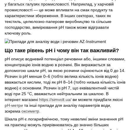
у багатьох галузях промисловості. Наприклад, у харчовій
промисловості — це може впливати на смак продукту та
характеристики збереження. В інших секторах, таких як
текстиль, целюлозно-паперове виробництво та сільське
господарство, вимірювання pH також може відігравати
ключову роль.
Що таке рівень pH і чому він так важливий?
pH описує водневий потенціал речовини або, іншими словами,
концентрацію іонів водню в розчині. Він виражається за
допомогою шкали pH, за якою розчини оцінюються від 0 до 14.
Розчин із pH менше 0–6 (тобто велика кількість іонів водню)
вважається кислим, тоді як pH 8–14 (тобто низька кількість іонів
водню) є основним. Розчин із рН 7, що еквівалентний чистій
воді при 25 °C, вважається нейтральним за шкалою. В
інтернет магазині
https://simvolt.ua/
ви можете придбати якісні
рН-метри
та інші прилади для аналізу параметрів води,
зокрема
оксиметр
.
Шкала рН є логарифмічною, тому невеликі зміни значення рН
на практиці можуть прирівнюватись до значно більших