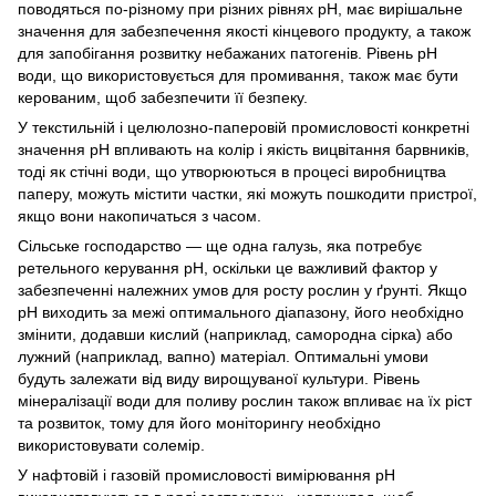
поводяться по-різному при різних рівнях рН, має вирішальне
значення для забезпечення якості кінцевого продукту, а також
для запобігання розвитку небажаних патогенів. Рівень рН
води, що використовується для промивання, також має бути
керованим, щоб забезпечити її безпеку.
У текстильній і целюлозно-паперовій промисловості конкретні
значення pH впливають на колір і якість вицвітання барвників,
тоді як стічні води, що утворюються в процесі виробництва
паперу, можуть містити частки, які можуть пошкодити пристрої,
якщо вони накопичаться з часом.
Сільське господарство — ще одна галузь, яка потребує
ретельного керування pH, оскільки це важливий фактор у
забезпеченні належних умов для росту рослин у ґрунті. Якщо
рН виходить за межі оптимального діапазону, його необхідно
змінити, додавши кислий (наприклад, самородна сірка) або
лужний (наприклад, вапно) матеріал. Оптимальні умови
будуть залежати від виду вирощуваної культури. Рівень
мінералізації води для поливу рослин також впливає на їх ріст
та розвиток, тому для його моніторингу необхідно
використовувати солемір.
У нафтовій і газовій промисловості вимірювання рН