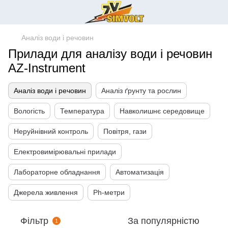
Аналіз води і речовин
Прилади для аналізу води і речовин
AZ-Instrument
Аналіз води і речовин
Аналіз ґрунту та рослин
Вологість
Температура
Навколишнє середовище
Неруйнівний контроль
Повітря, гази
Електровимірювальні прилади
Лабораторне обладнання
Автоматизація
Джерела живлення
Ph-метри
Фільтр
За популярністю
1