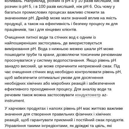
коливань. Наприклад, розчин із рН 4 у 10 разів кисліший, ніж
розчин із рН 5, і в 100 разів кисліший, ніж рН 6. Ось чому у
багатьох промислових процесах важливо стежити за
значеннями рН. Дрейф може мати значний вплив на якість
продукції, а також на ефективність і безпеку процесу як для
працівників, так і для кінцевих клієнтів.
Очищення питної води та стічних вод є одним із
найпоширеніших застосувань, де використовується
вимірювання pH. Вода з нижньою межею шкали pH може
пошкодити труби та крани, дозволяючи токсичним речовинам
просочуватися у систему водопостачання. Якщо рівень pH
занадто високий, це може спричинити неприємний смак. Під
час очищення стічних вод необхідно контролювати рівень рН,
щоб забезпечити оптимальні умови для досягнення
необхідних хімічних або мікробних реакцій і забезпечення
ефективного проходження процесу. Для аналізу води та
речовим також можна застосовувати
кондуктометр
az-
instrument.
У харчових продуктах і напоях рівень рН має життєво важливе
значення для створення правильних фізичних і хімічних
реакцій, щоб гарантувати приємний і постійний смак продуктів.
Управління такими інгредієнтами, як дріжджі та цвіль, які