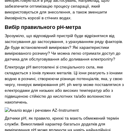
використовуються в ряді застосувань, наприклад, щоб
забезпечити оптимізацію процесу сепарації, який
використовується для знесолення, а також зменшити
ймовірність корозії в стічних водах.
Вибір правильного рН-метра
Зрозуміло, що відповідний пристрій буде відрізнятися від
застосування до застосування, з урахуванням ряду факторів.
Де буде встановлений вимірювач? Які характеристики
вимірюваного розчину? Чи можна легко отримати доступ до
датчика для обслуговування або доливання електроліту?
Електроди pH виготовлені зі спеціального скла, яке
складається з іонів лужних металів. Ці іони реагують з іонами
водню в розчині, створюючи різницю потенціалів, яка, у свою
чергу, генерує вимірювання pH. ph метр може поставлятися з
електродами для низьких або високих температур або з
підвищеною стійкістю до кислотних та/або волокнистих
накопичень.
Датчики pH, як правило, крихкі та мають обмежений термін
служби. Вимогливий характер багатьох додатків для
вимірювання рН може вплинути на навіть найнадійніші