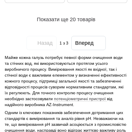
Показати ще 20 товарів
Назад
Вперед
1
з 3
Майже кожна галузь потребує певної форми очищення води
та стічних вод, які використовуються протягом усього
виробничого процесу. Вимірювання якості як вхідної, так і
стічної води є важливим елементом у визначенні ефективності
кожного процесу, підтримці загальної якості та забезпеченні
відповідності процесів суворим нормативним стандартам, які
їх регулюють. Для точного контролю процесу очищення
необхідно застосовувати
потенціометричні пристрої
від
надійного виробника AZ-Instrument.
Одним із ключових показників забезпечення дотримання цих
стандартів є вимірювання та аналіз рівня pH. Незважаючи на
те, що вимірювання рН зазвичай асоціюється з промисловістю
очищення води, насправді воно відіграє життєво важливу роль