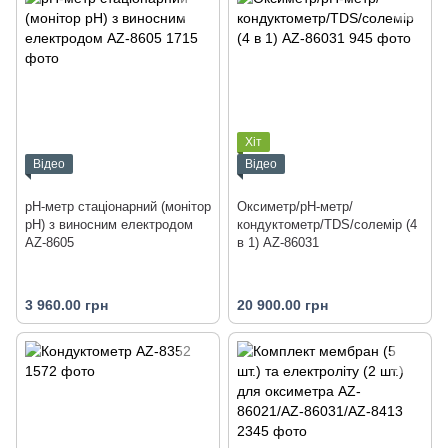
Хіт
Відео
Відео
pH-метр стаціонарний (монітор
Оксиметр/рН-метр/
pH) з виносним електродом
кондуктометр/TDS/солемір (4
AZ-8605
в 1) AZ-86031
3 960.00 грн
20 900.00 грн