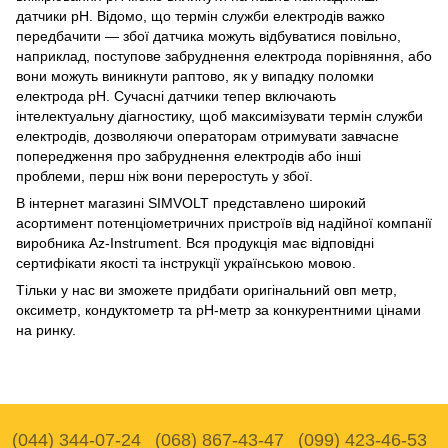
датчики рН. Відомо, що термін служби електродів важко
передбачити — збої датчика можуть відбуватися повільно,
наприклад, поступове забруднення електрода порівняння, або
вони можуть виникнути раптово, як у випадку поломки
електрода pH. Сучасні датчики тепер включають
інтелектуальну діагностику, щоб максимізувати термін служби
електродів, дозволяючи операторам отримувати завчасне
попередження про забруднення електродів або інші
проблеми, перш ніж вони переростуть у збої.
В інтернет магазині SIMVOLT представлено широкий
асортимент потенціометричних пристроїв від надійної компанії
виробника Az-Instrument. Вся продукція має відповідні
сертифікати якості та інструкції українською мовою.
Тільки у нас ви зможете придбати оригінальний овп метр,
оксиметр, кондуктометр та рН-метр за конкурентними цінами
на ринку.
(044) 344-07-24
(068) 867-43-47
(099) 423-46-53