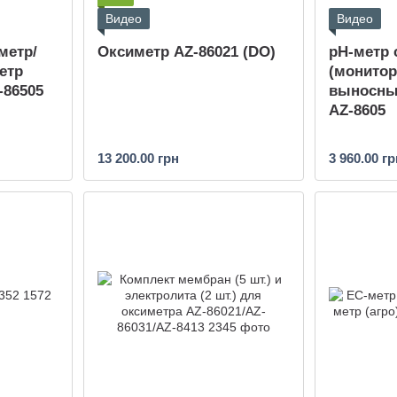
Видео
Видео
метр/
Оксиметр AZ-86021 (DO)
pH-метр
етр
(монитор
-86505
выносны
AZ-8605
13 200.00 грн
3 960.00 гр