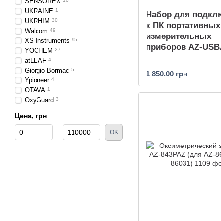
SENSOREX
10
UKRAINE
1
Набор для подкл
UKRHIM
30
к ПК портативных
Walcom
49
измерительных
XS Instruments
95
приборов AZ-US
YOCHEM
27
atLEAF
4
Giorgio Bormac
5
1 850.00 грн
Ypioneer
4
OTAVA
1
OxyGuard
3
Цена, грн
От Цена, грн
До Цена, грн
OK