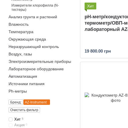
Измерители хлорофилла (N-
Хит
тестеры)
pH-метр/кондукто
Анализ грунта и растений
термометр/ОВП-м
Влажность
лабораторный AZ
Температура
Окружающая среда
Неразрушающий контроль
19 800.00 грн
Воздух, газы
Электроизмерительные приборы
Лабораторное оборудование
Автоматизация
Источники питания
Ph-метры
Бренд:
AZ-Instrument
Очистить фильтр
Хит
5
Акция
0