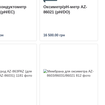
кондуктометр
Оксиметр/pH-метр AZ-
 (pH/EC)
86021 (pH/DO)
грн
16 500.00 грн