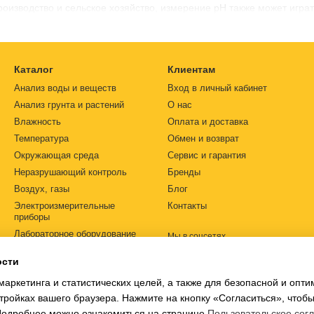
изводство и сельское хозяйство, измерение pH также может играт
Каталог
Клиентам
Анализ воды и веществ
Вход в личный кабинет
Анализ грунта и растений
О нас
Влажность
Оплата и доставка
Температура
Обмен и возврат
Окружающая среда
Сервис и гарантия
Неразрушающий контроль
Бренды
Воздух, газы
Блог
Электроизмерительные
Контакты
приборы
Лабораторное оборудование
Мы в соцсетях
Автоматизация
ости
Источники питания
маркетинга и статистических целей, а также для безопасной и опт
Ph-метры
тройках вашего браузера. Нажмите на кнопку «Согласиться», чтобы
 Подробнее можно ознакомиться на странице
Пользовательское сог