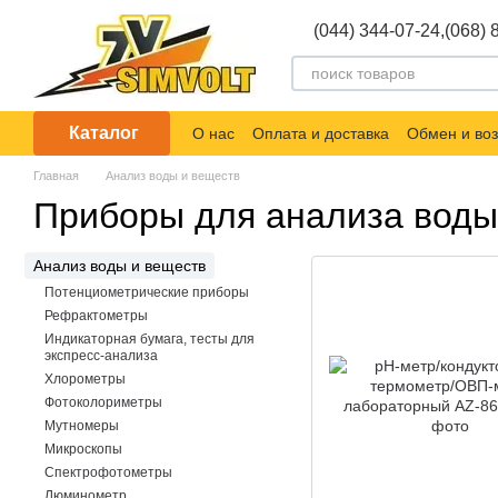
Перейти к основному контенту
(044) 344-07-24,
(068) 
Каталог
О нас
Оплата и доставка
Обмен и воз
Главная
Анализ воды и веществ
Приборы для анализа воды 
Анализ воды и веществ
Потенциометрические приборы
Рефрактометры
Индикаторная бумага, тесты для
экспресс-анализа
Хлорометры
Фотоколориметры
Мутномеры
Микроскопы
Спектрофотометры
Люминометр