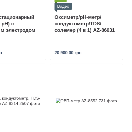
Видео
 стационарный
Оксиметр/рН-метр/
 pH) с
кондуктометр/TDS/
м электродом
солемер (4 в 1) AZ-86031
н
20 900.00 грн