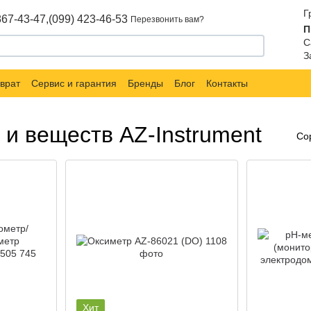
Г
867-43-47,
(099) 423-46-53
Перезвонить вам?
П
С
З
врат
Сервис и гарантия
Бренды
Блог
Контакты
и веществ AZ-Instrument
Со
Хит