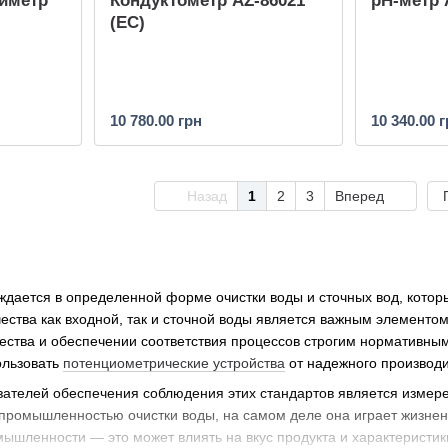
симетр
Кондуктометр AZ-86021
pH-метр 
(EC)
10 780.00 грн
10 340.00 
Назад
1
2
3
Вперед
ждается в определенной форме очистки воды и сточных вод, котор
ества как входной, так и сточной воды является важным элементо
ества и обеспечении соответствия процессов строгим нормативны
ользовать
потенциометрические устройства
от надежного производи
ателей обеспечения соблюдения этих стандартов является измерен
 промышленностью очистки воды, на самом деле она играет жизнен
ышленности — это может влиять на вкус продукта и характеристики 