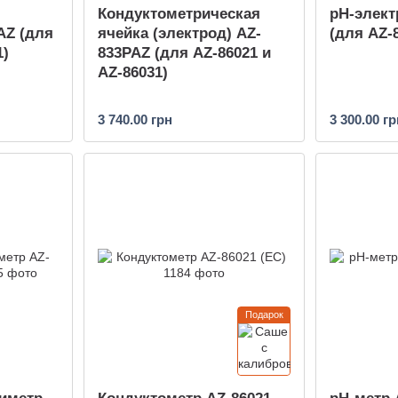
Кондуктометрическая
pH-элект
AZ (для
ячейка (электрод) AZ-
(для AZ-8
1)
833PAZ (для AZ-86021 и
AZ-86031)
3 740.00 грн
3 300.00 гр
Подарок