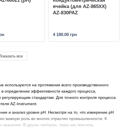
AZ-86021 (pH)
Кондуктометрическая
ячейка (для AZ-865XX)
AZ-830PAZ
грн
4 180.00 грн
Показать все
ые используются на протяжении всего производственного
м в определении эффективности каждого процесса,
м регулирующим стандартам. Для точного контроля процесса
теля AZ-Instrument.
ие и анализ уровня pH. Несмотря на то, что измерение рН
но важную роль во многих отраслях промышленности. К
хранения. В других секторах, таких как текстиль,