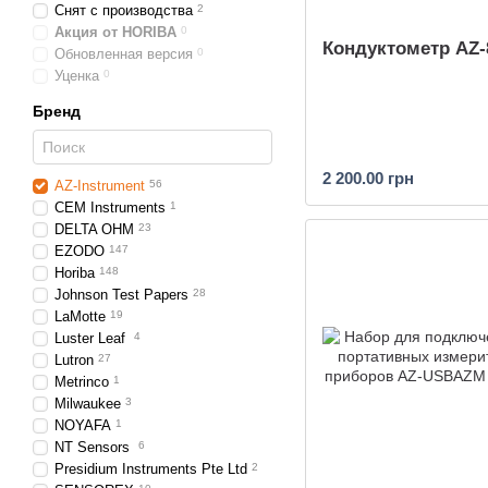
Снят с производства
2
Акция от HORIBA
0
Кондуктометр AZ-
Обновленная версия
0
Уценка
0
Бренд
2 200.00 грн
AZ-Instrument
56
CEM Instruments
1
DELTA OHM
23
EZODO
147
Horiba
148
Johnson Test Papers
28
LaMotte
19
Luster Leaf
4
Lutron
27
Metrinco
1
Milwaukee
3
NOYAFA
1
NT Sensors
6
Presidium Instruments Pte Ltd
2