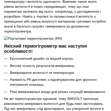
температуру і вологість одночасно. Важливо також знати
рівень вологості в інших середовищах, тому що інші
параметри залежать від нього, наприклад, у дослідженнях і
розробках. Навіть у торгівлі та промисловості вологість у
приміщенні або рівень вологості матеріалів і речовин потрібно
знати в багатьох галузях і вимірювати за допомогою
термогігрометра.
Якісний термогігрометр має наступні
особливості:
Ергономічний дизайн та міцний корпус.
Висока точність результатів вимірювань.
Вимірювання вологості та температури.
Наявність РК-дисплею з підсвічуванням для зручного
зчитування показань.
Різні вимірювальні зонди для різних ситуацій вимірювання.
Не всі термогігрометри однакові, тому SIMVOLT пропонує
різноманітні вимірювачі вологості для будь-яких застосувань.
Під час вимірювань слід враховувати, що утворення вологи в