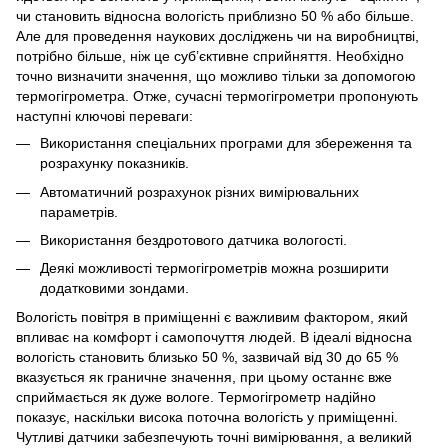
чи становить відносна вологість приблизно 50 % або більше.
Але для проведення наукових досліджень чи на виробництві,
потрібно більше, ніж це суб’єктивне сприйняття. Необхідно
точно визначити значення, що можливо тільки за допомогою
термогігрометра. Отже, сучасні термогігрометри пропонують
наступні ключові переваги:
Використання спеціальних програми для збереження та
розрахунку показників.
Автоматичний розрахунок різних вимірювальних
параметрів.
Використання бездротового датчика вологості.
Деякі можливості термогігрометрів можна розширити
додатковими зондами.
Вологість повітря в приміщенні є важливим фактором, який
впливає на комфорт і самопочуття людей. В ідеалі відносна
вологість становить близько 50 %, зазвичай від 30 до 65 %
вказується як граничне значення, при цьому останнє вже
сприймається як дуже вологе. Термогігрометр надійно
показує, наскільки висока поточна вологість у приміщенні.
Чутливі датчики забезпечують точні вимірювання, а великий