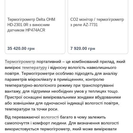
Термогігрометр Delta OHM
CO2 монітор / термогігрометр
HD-2301.0R з виносним
з реле AZ-7731
датчиком HP474ACR
35 420.00 грн
7 920.00 грн
Термогігрометр
портативний – це комбінований прилад, який
вимірює
температуру
і відносну вологість навколишнього
повітря. Термогігрометри особливо підходять для аналізу
параметрів мікроклімату в приміщеннях, контролю
температурно-вологісного режиму при транспортуванні
вантажу, для підтримки необхідних умов у теплицях тощо.
Пристрої оснащені вимірювальними зондами вбудованими
або зовнішніми для одночасної індикації вологості повітря,
температури та точки роси.
Від переважаючої
вологості
багато в чому залежить
самопочуття і комфорт людини. Для визначення вологості
використовується термогігрометр, який може вимірювати