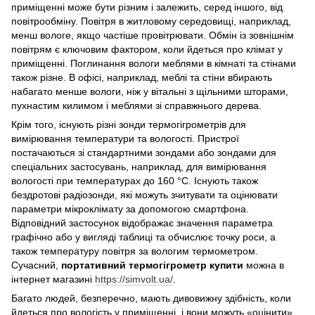
приміщенні може бути різним і залежить, серед іншого, від
повітрообміну. Повітря в житловому середовищі, наприклад,
менш вологе, якщо частіше провітрювати. Обмін із зовнішнім
повітрям є ключовим фактором, коли йдеться про клімат у
приміщенні. Поглинання вологи меблями в кімнаті та стінами
також різне. В офісі, наприклад, меблі та стіни вбирають
набагато менше вологи, ніж у вітальні з щільними шторами,
пухнастим килимом і меблями зі справжнього дерева.
Крім того, існують різні зонди термогігрометрів для
вимірювання температури та вологості. Пристрої
постачаються зі стандартними зондами або зондами для
спеціальних застосувань, наприклад, для вимірювання
вологості при температурах до 160 °C. Існують також
бездротові радіозонди, які можуть зчитувати та оцінювати
параметри мікроклімату за допомогою смартфона.
Відповідний застосунок відображає значення параметра
графічно або у вигляді таблиці та обчислює точку роси, а
також температуру повітря за вологим термометром.
Сучасний,
портативний термогігрометр купити
можна в
інтернет магазині
https://simvolt.ua/
.
Багато людей, безперечно, мають дивовижну здібність, коли
йдеться про вологість у приміщенні, і вони можуть «оцінити»,