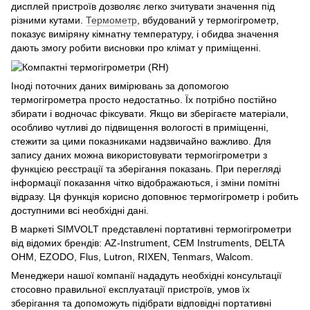
дисплей пристроїв дозволяє легко зчитувати значення під
різними кутами.
Термометр
, вбудований у термогігрометр,
показує виміряну кімнатну температуру, і обидва значення
дають змогу робити висновки про клімат у приміщенні.
Іноді поточних даних вимірювань за допомогою
термогігрометра просто недостатньо. Їх потрібно постійно
збирати і водночас фіксувати. Якщо ви зберігаєте матеріали,
особливо чутливі до підвищення вологості в приміщенні,
стежити за цими показниками надзвичайно важливо. Для
запису даних можна використовувати термогігрометри з
функцією реєстрації та зберігання показань. При перегляді
інформації показання чітко відображаються, і зміни помітні
відразу. Ця функція корисно доповнює термогігрометр і робить
доступними всі необхідні дані.
В маркеті SIMVOLT представлені портативні термогігрометри
від відомих брендів: AZ-Instrument, CEM Instruments, DELTA
OHM, EZODO, Flus, Lutron, RIXEN, Tenmars, Walcom.
Менеджери нашої компанії нададуть необхідні консультації
стосовно правильної експлуатації пристроїв, умов їх
зберігання та допоможуть підібрати відповідні портативні