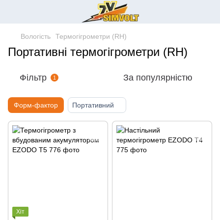
Вологість
Термогігрометри (RH)
Портативні термогігрометри (RH)
Фільтр
За популярністю
1
Форм-фактор
Портативний
Хіт