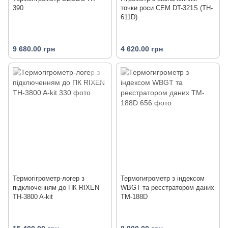
390
точки роси CEM DT-321S (TH-
611D)
9 680.00 грн
4 620.00 грн
Термогігрометр-логер з
Термогигрометр з індексом
підключенням до ПК RIXEN
WBGT та реєстратором даних
TH-3800 A-kit
TM-188D