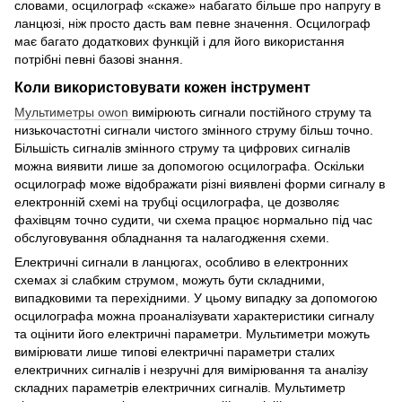
словами, осцилограф «скаже» набагато більше про напругу в
ланцюзі, ніж просто дасть вам певне значення. Осцилограф
має багато додаткових функцій і для його використання
потрібні певні базові знання.
Коли використовувати кожен інструмент
Мультиметры owon
вимірюють сигнали постійного струму та
низькочастотні сигнали чистого змінного струму більш точно.
Більшість сигналів змінного струму та цифрових сигналів
можна виявити лише за допомогою осцилографа. Оскільки
осцилограф може відображати різні виявлені форми сигналу в
електронній схемі на трубці осцилографа, це дозволяє
фахівцям точно судити, чи схема працює нормально під час
обслуговування обладнання та налагодження схеми.
Електричні сигнали в ланцюгах, особливо в електронних
схемах зі слабким струмом, можуть бути складними,
випадковими та перехідними. У цьому випадку за допомогою
осцилографа можна проаналізувати характеристики сигналу
та оцінити його електричні параметри. Мультиметри можуть
вимірювати лише типові електричні параметри сталих
електричних сигналів і незручні для вимірювання та аналізу
складних параметрів електричних сигналів. Мультиметр