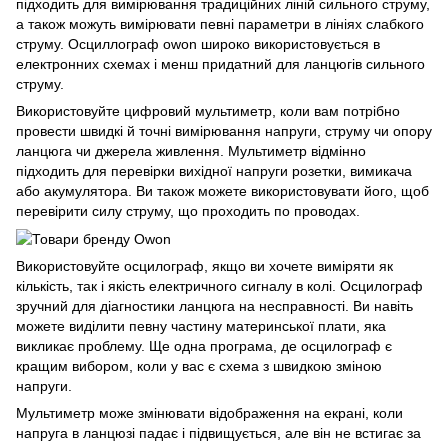
підходить для вимірювання традиційних ліній сильного струму,
а також можуть вимірювати певні параметри в лініях слабкого
струму. Осциллограф owon широко використовується в
електронних схемах і менш придатний для ланцюгів сильного
струму.
Використовуйте цифровий мультиметр, коли вам потрібно
провести швидкі й точні вимірювання напруги, струму чи опору
ланцюга чи джерела живлення. Мультиметр відмінно
підходить для перевірки вихідної напруги розетки, вимикача
або акумулятора. Ви також можете використовувати його, щоб
перевірити силу струму, що проходить по проводах.
Використовуйте осцилограф, якщо ви хочете виміряти як
кількість, так і якість електричного сигналу в колі. Осцилограф
зручний для діагностики ланцюга на несправності. Ви навіть
можете виділити певну частину материнської плати, яка
викликає проблему. Ще одна програма, де осцилограф є
кращим вибором, коли у вас є схема з швидкою зміною
напруги.
Мультиметр може змінювати відображення на екрані, коли
напруга в ланцюзі падає і підвищується, але він не встигає за