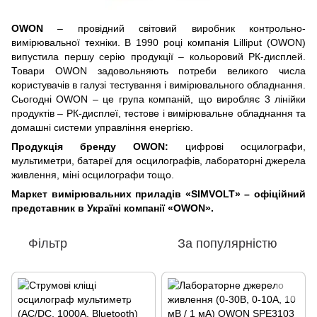
OWON
– провідний світовий виробник контрольно-
вимірювальної техніки. В 1990 році компанія Lilliput (OWON)
випустила першу серію продукції – кольоровий РК-дисплей.
Товари OWON задовольняють потреби великого числа
користувачів в галузі тестування і вимірювального обладнання.
Сьогодні OWON – це група компаній, що виробляє 3 лінійки
продуктів – РК-дисплеї, тестове і вимірювальне обладнання та
домашні системи управління енергією.
Продукція бренду OWON:
цифрові осцилографи,
мультиметри, батареї для осцилографів, лабораторні джерела
живлення, міні осцилографи тощо.
Маркет вимірювальних приладів «SIMVOLT» – офіційний
представник в Україні компанії «OWON».
Фільтр
За популярністю