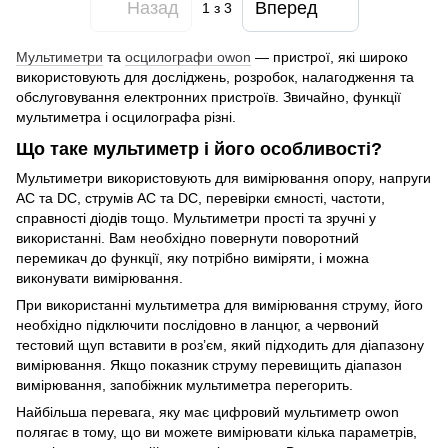
Назад
Вперед
1
з 3
Мультиметри
та
осцилографи owon
— пристрої, які широко
використовують для досліджень, розробок, налагодження та
обслуговування електронних пристроїв. Звичайно, функції
мультиметра і осцилографа різні.
Що таке мультиметр і його особливості?
Мультиметри використовують для вимірювання опору, напруги
AC та DC, струмів AC та DC, перевірки ємності, частоти,
справності діодів тощо. Мультиметри прості та зручні у
використанні. Вам необхідно повернути поворотний
перемикач до функції, яку потрібно виміряти, і можна
виконувати вимірювання.
При використанні мультиметра для вимірювання струму, його
необхідно підключити послідовно в ланцюг, а червоний
тестовий щуп вставити в роз’єм, який підходить для діапазону
вимірювання. Якщо показник струму перевищить діапазон
вимірювання, запобіжник мультиметра перегорить.
Найбільша перевага, яку має цифровий мультиметр owon
полягає в тому, що ви можете вимірювати кілька параметрів,