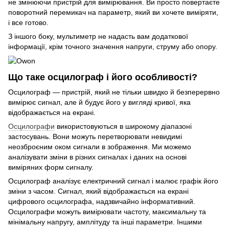
не змінюючи пристрій для вимірювання. Ви просто повертаєте
поворотний перемикач на параметр, який ви хочете виміряти,
і все готово.
З іншого боку, мультиметр не надасть вам додаткової
інформації, крім точного значення напруги, струму або опору.
Що таке осцилограф і його особливості?
Осцилограф — пристрій, який не тільки швидко й безперервно
вимірює сигнал, але й будує його у вигляді кривої, яка
відображається на екрані.
Осцилографи
використовуються в широкому діапазоні
застосувань. Вони можуть перетворювати невидимі
неозброєним оком сигнали в зображення. Ми можемо
аналізувати зміни в різних сигналах і даних на основі
виміряних форм сигналу.
Осцилограф аналізує електричний сигнал і малює графік його
зміни з часом. Сигнал, який відображається на екрані
цифрового осцилографа, надзвичайно інформативний.
Осцилографи можуть вимірювати частоту, максимальну та
мінімальну напругу, амплітуду та інші параметри. Іншими