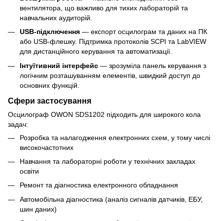
вентилятора, що важливо для тихих лабораторій та
навчальних аудиторій.
USB-підключення
— експорт осцилограм та даних на ПК
або USB-флешку. Підтримка протоколів SCPI та LabVIEW
для дистанційного керування та автоматизації.
Інтуїтивний інтерфейс
— зрозуміла панель керування з
логічним розташуванням елементів, швидкий доступ до
основних функцій.
Сфери застосування
Осцилограф OWON SDS1202 підходить для широкого кола
задач:
Розробка та налагодження електронних схем, у тому числі
високочастотних
Навчання та лабораторні роботи у технічних закладах
освіти
Ремонт та діагностика електронного обладнання
Автомобільна діагностика (аналіз сигналів датчиків, ЕБУ,
шин даних)