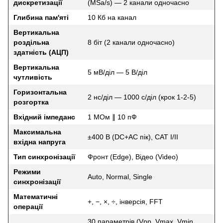
дискретизації
(MSa/s) — 2 канали одночасно
Глибина пам'яті
10 Кб на канал
Вертикальна
роздільна
8 біт (2 канали одночасно)
здатність (АЦП)
Вертикальна
5 мВ/діл — 5 В/діл
чутливість
Горизонтальна
2 нс/діл — 1000 с/діл (крок 1-2-5)
розгортка
Вхідний імпеданс
1 МОм ∥ 10 пФ
Максимальна
±400 В (DC+AC пік), CAT I/II
вхідна напруга
Тип синхронізації
Фронт (Edge), Відео (Video)
Режими
Auto, Normal, Single
синхронізації
Математичні
+, −, ×, ÷, інверсія, FFT
операції
30 параметрів (Vpp, Vmax, Vmin,