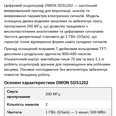
Цифровий осцилограф OWON SDS1202 — настільний
вимірювальний прилад для візуалізації, аналізу та
вимірювання параметрів електричних сигналів. Модель
оснащена двома вхідними каналами та забезпечує смугу
пропускання 200 МГц, що дозволяє працювати з
високочастотними аналоговими та цифровими сигналами.
Частота дискретизації становить до 1 ГВ/с (GSa/s), що
гарантує точне відтворення форми навіть складних сигналів.
Прилад оснащений яскравим 7-дюймовим кольоровим TFT-
дисплеєм з роздільною здатністю 800×480 пікселів.
Ультратонкий корпус завглибшки лише 70 мм та вага 1,1 кг
роблять осцилограф зручним для переміщення між робочими
місцями. Пасивне охолодження без вентилятора забезпечує
повністю безшумну роботу.
Основні характеристики OWON SDS1202
Смуга
200 МГц
пропускання
Кількість каналів
2
Частота
1 ГВ/с (GSa/s) — 1 канал; 500 МВ/с