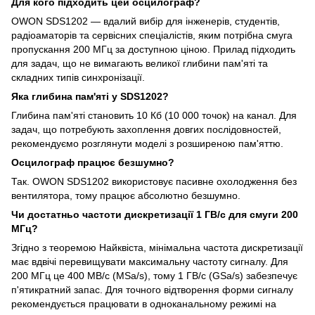
Для кого підходить цей осцилограф?
OWON SDS1202 — вдалий вибір для інженерів, студентів,
радіоаматорів та сервісних спеціалістів, яким потрібна смуга
пропускання 200 МГц за доступною ціною. Прилад підходить
для задач, що не вимагають великої глибини пам'яті та
складних типів синхронізації.
Яка глибина пам'яті у SDS1202?
Глибина пам'яті становить 10 Кб (10 000 точок) на канал. Для
задач, що потребують захоплення довгих послідовностей,
рекомендуємо розглянути моделі з розширеною пам'яттю.
Осцилограф працює безшумно?
Так. OWON SDS1202 використовує пасивне охолодження без
вентилятора, тому працює абсолютно безшумно.
Чи достатньо частоти дискретизації 1 ГВ/с для смуги 200
МГц?
Згідно з теоремою Найквіста, мінімальна частота дискретизації
має вдвічі перевищувати максимальну частоту сигналу. Для
200 МГц це 400 МВ/с (MSa/s), тому 1 ГВ/с (GSa/s) забезпечує
п'ятикратний запас. Для точного відтворення форми сигналу
рекомендується працювати в одноканальному режимі на