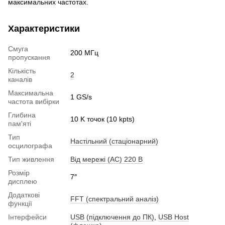
максимальних частотах.
Характеристики
Смуга
200 МГц
пропускання
Кількість
2
каналів
Максимальна
1 GS/s
частота вибірки
Глибина
10 K точок (10 kpts)
пам'яті
Тип
Настільний (стаціонарний)
осцилографа
Тип живлення
Від мережі (AC) 220 В
Розмір
7″
дисплею
Додаткові
FFT (спектральний аналіз)
функції
Інтерфейси
USB (підключення до ПК)
,
USB Host