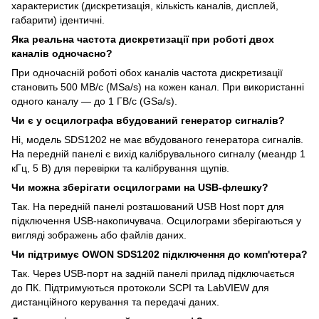
характеристик (дискретизація, кількість каналів, дисплей,
габарити) ідентичні.
Яка реальна частота дискретизації при роботі двох
каналів одночасно?
При одночасній роботі обох каналів частота дискретизації
становить 500 МВ/с (MSa/s) на кожен канал. При використанні
одного каналу — до 1 ГВ/с (GSa/s).
Чи є у осцилографа вбудований генератор сигналів?
Ні, модель SDS1202 не має вбудованого генератора сигналів.
На передній панелі є вихід калібрувального сигналу (меандр 1
кГц, 5 В) для перевірки та калібрування щупів.
Чи можна зберігати осцилограми на USB-флешку?
Так. На передній панелі розташований USB Host порт для
підключення USB-накопичувача. Осцилограми зберігаються у
вигляді зображень або файлів даних.
Чи підтримує OWON SDS1202 підключення до комп'ютера?
Так. Через USB-порт на задній панелі прилад підключається
до ПК. Підтримуються протоколи SCPI та LabVIEW для
дистанційного керування та передачі даних.