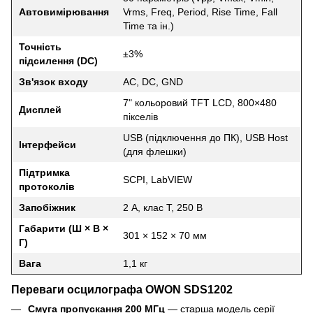
Автовимірювання
Vrms, Freq, Period, Rise Time, Fall
Time та ін.)
Точність
±3%
підсилення (DC)
Зв'язок входу
AC, DC, GND
7" кольоровий TFT LCD, 800×480
Дисплей
пікселів
USB (підключення до ПК), USB Host
Інтерфейси
(для флешки)
Підтримка
SCPI, LabVIEW
протоколів
Запобіжник
2 А, клас T, 250 В
Габарити (Ш × В ×
301 × 152 × 70 мм
Г)
Вага
1,1 кг
Переваги осцилографа OWON SDS1202
Смуга пропускання 200 МГц
— старша модель серії