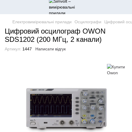
Електровимірювальні прилади
Осцилографи
Цифровий осц
Цифровий осцилограф OWON
SDS1202 (200 МГц, 2 канали)
Артикул:
1447
Написати відгук