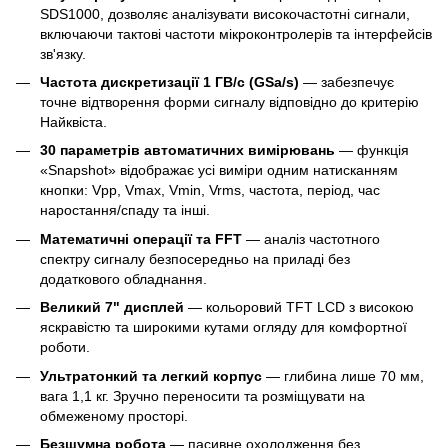
SDS1000, дозволяє аналізувати високочастотні сигнали,
включаючи тактові частоти мікроконтролерів та інтерфейсів
зв'язку.
Частота дискретизації 1 ГВ/с (GSa/s)
— забезпечує
точне відтворення форми сигналу відповідно до критерію
Найквіста.
30 параметрів автоматичних вимірювань
— функція
«Snapshot» відображає усі виміри одним натисканням
кнопки: Vpp, Vmax, Vmin, Vrms, частота, період, час
наростання/спаду та інші.
Математичні операції та FFT
— аналіз частотного
спектру сигналу безпосередньо на приладі без
додаткового обладнання.
Великий 7" дисплей
— кольоровий TFT LCD з високою
яскравістю та широкими кутами огляду для комфортної
роботи.
Ультратонкий та легкий корпус
— глибина лише 70 мм,
вага 1,1 кг. Зручно переносити та розміщувати на
обмеженому просторі.
Безшумна робота
— пасивне охолодження без