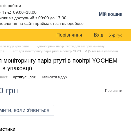
фік роботи:
-Птн.:
09:00–18:00
Мій кошик
овивіз доступний з 09:00 до 17:00
овлення на сайті приймаються цілодобово
Порівняння
Вхід
Укр
Рус
аліз води і речовин
Індикаторний папір, тести для експрес-аналізу
тря
Тест для моніторингу парів ртуті в повітрі YOCHEM (5 тестів в упаковці)
я моніторингу парів ртуті в повітрі YOCHEM
в в упаковці)
ності
Артикул: 1598
Написати відгук
0 грн
Порівняти
мити, коли з'явиться
истики