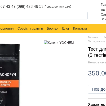
Гра
867-43-47,
(099) 423-46-53
Передзвонити вам?
Пн.
Сам
Зам
овернення
Сервіс і гарантія
Бренди
Блог
Контакти
Головна
Ан
Тести для пові
Тест дл
(5 тесті
Немає в наяв
350.0
Повідо
Характер