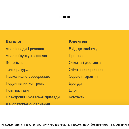
Каталог
Клієнтам
Аналіз води і речовин
Вхід до кабінету
Аналіз ґрунту та рослин
Про нас
Вологість
Оплата і доставка
Температура
Обмін і повернення
Навколишнє середовище
Сервіс і гарантія
Неруйнівний контроль
Бренди
Повітря, гази
Блог
Електровимірювальні прилади
Контакти
Лабораторне обладнання
Ми в соцмережах
Автоматизація
Джерела живлення
 маркетингу та статистичних цілей, а також для безпечної та оптим
Ph-метри