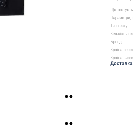
Що тестуєт
Параметри,
Тип тесту
Кількість те
Бренд
Країна реєс
Країна виро
Доставка