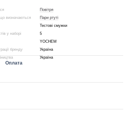
ься
Повітря
 що визначаються
Пари ртуті
Тестові смужки
стів у наборі
5
YOCHEM
трації бренду
Україна
бництва
Україна
Оплата