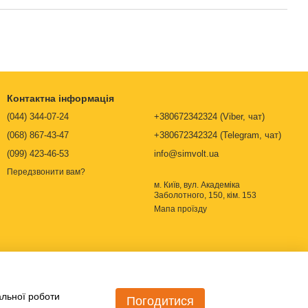
Контактна інформація
(044) 344-07-24
+380672342324 (Viber, чат)
(068) 867-43-47
+380672342324 (Telegram, чат)
(099) 423-46-53
info@simvolt.ua
Передзвонити вам?
м. Київ, вул. Академіка
Заболотного, 150, кім. 153
Мапа проїзду
альної роботи
Погодитися