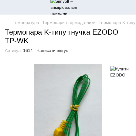
Температура
Термопари і термодатчики
Термопара K-типу
Термопара K-типу гнучка EZODO
TP-WK
Артикул:
1614
Написати відгук