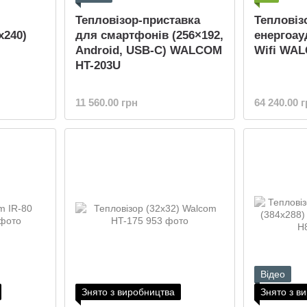
Тепловізор-приставка
Тепловіз
x240)
для смартфонів (256×192,
енергоауд
Android, USB-C) WALCOM
Wifi WA
HT-203U
11 560.00 грн
64 240.00 
Відео
Знято з виробництва
Знято з в