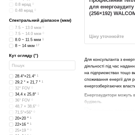
Професійний тепл
0.8 мрад
0
для енергоаудиту
0.48 мрад
0
(256×192) WALCOM
Спектральний діапазон (мкм)
7.5 ~ 13.0 мкм
0
7.5 ~ 14.0 мкм
0
Ціну уточнюйте
8.0 ~ 11.5 мкм
1
8 ~ 14 мкм
17
Кут огляду (°)
Для консультанта з енерг
діяльності під час надан
на підприємствах тощо в
28.4°×21.4°
1
споживання енергії для р
29,2 ° × 21,7 °
1
енергозберігаючих власт
32° FOV
0
34,4 х 25,8°
1
Енергоаудитори можуть в
36° FOV
0
будівель.
48,7 × 38,6°
0
71,5°×56°
0
20×20 °
1
Як працюють те
22×16 °
1
25×19 °
0
Термографія вимірює тем