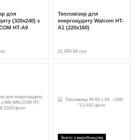
ор для
Тепловізор для
иту (320x240) з
енергоаудиту Walcom HT-
LCOM HT-A9
A1 (220x160)
грн
21 960.00 грн
Знято з виробництва