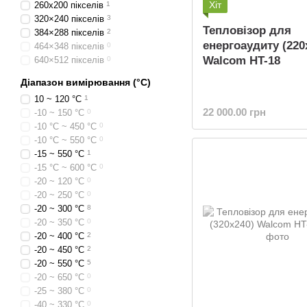
Хіт
260х200 пікселів
1
320×240 пікселів
3
Тепловізор для
384×288 пікселів
2
енергоаудиту (220
464×348 пікселів
0
Walcom HT-18
640×512 пікселів
0
Діапазон вимірювання (°C)
10 ~ 120 °С
1
22 000.00 грн
-10 ~ 150 °C
0
-10 °C ~ 450 °C
0
-10 °C ~ 550 °C
0
-15 ~ 550 °C
1
-15 °C ~ 600 °C
0
-20 ~ 120 °C
0
-20 ~ 250 °C
0
-20 ~ 300 °C
8
-20 ~ 350 °C
0
-20 ~ 400 °C
2
-20 ~ 450 °C
2
-20 ~ 550 °C
5
-20 ~ 650 °C
0
-25 ~ 380 °C
0
-40 ~ 330 °C
0