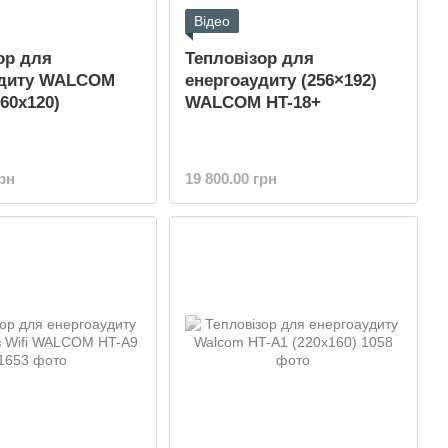
Відео
ор для
Тепловізор для
удиту WALCOM
енергоаудиту (256×192)
160x120)
WALCOM HT-18+
грн
19 800.00 грн