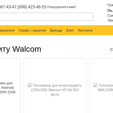
Гра
867-43-47,
(099) 423-46-53
Передзвонити вам?
Пн.
Сам
Зам
овернення
Сервіс і гарантія
Бренди
Блог
Контакти
иту Walcom
С