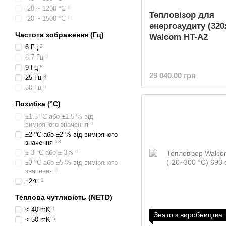
-20 ~ 1200 °C
0
Тепловізор для
-20 ~ 1500 °C
0
енергоаудиту (320
Частота зображення (Гц)
Walcom HT-A2
6 Гц
2
8.7 Гц
0
9 Гц
8
29 040.00 грн
25 Гц
8
50 Гц
0
Похибка (°C)
±1.5 ºC або ±1.5 % від
виміряного значення
0
±2 ºC або ±2 % від виміряного
значення
18
± 3 °C або ± 3%
0
±3 ºC або ±5 % від виміряного
значення
0
±2℃
1
Теплова чутливість (NETD)
< 40 mK
1
Знято з виробництва
< 50 mK
5