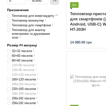
ОК
Хіт
Призначення
Тепловізор-прист
Тепловізор для енергоаудиту
16
для смартфонів (
Тепловізор монокуляр
1
Android, USB-C)
Тепловізор для смартфона
1
HT-203H
Тепловізор для аналізу
електроніки та друкованих
плат
1
14 080.00 грн
Розмір ІЧ матриці
32×32 пікселя
1
60×60 пікселів
1
80×60 пікселів
2
120×90 пікселів
0
128×96 пікселів
0
120×120 пікселів
0
160×120 пікселів
1
206х156 пікселів
0
220×160 пікселів
3
240×180 пікселів
0
256x192 пікселя
2
256x192 пікселів
3