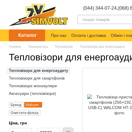
Перейти до основного контенту
(044) 344-07-24,
(068) 
Каталог
Про нас
Оплата і доставка
Обмін і п
Головна
Температура
Тепловізори
Тепловізори для енергоаудиту
Тепловізори для енергоауд
Тепловізори для енергоаудиту
Тепловізори для смартфонів
Тепловізори монокуляри
Аксесуари (тепловізори)
Бренд:
Walcom
Очистити фільтр
Ціна, грн
Від Ціна, грн
До Ціна, грн