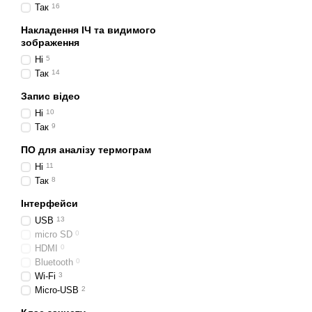
Найпростішим є точко
Так
16
даній точці. Користу
Накладення ІЧ та видимого
Термічний лінійний с
зображення
на зображення зони п
Ні
5
Так
14
Найточнішим приладо
демонструє витік теп
Запис відео
Інфрачервона плівка,
Ні
10
пропонує купити
тепл
Так
9
Підготовка до терм
ПО для аналізу термограм
Щоб підготуватися до тер
Ні
11
Так
8
включати переміщення меб
температур (принаймні 14
Інтерфейси
взимку. Однак у південни
USB
13
У деякі пори року через
micro SD
0
температур усередині та 
HDMI
0
Bluetooth
0
прохолодному кліматі аб
Wi-Fi
3
Інфрачервона термографі
Micro-USB
2
з обладнанням можна пом