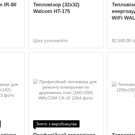
m IR-80
Тепловізор (32x32)
Тепловіз
Walcom HT-175
енергоауд
WiFi WA
Ціну уточнюйте
82 500.00 
Знято з виробництва