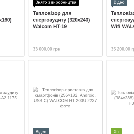
Знято з виробництва
Відео
Тепловізор для
Тепловіз
x160)
енергоаудиту (320x240)
енергоауд
Walcom HT-19
Wifi WA
33 000.00 грн
35 200.00 
Відео
Хіт