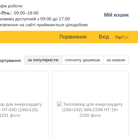
фік роботи:
-Птн.:
09:00–18:00
Мій кошик
овивіз доступний з 09:00 до 17:00
овлення на сайті приймаються цілодобово
Порівняння
Вхід
Укр
Рус
за популярністю
спочатку дешевше
за назвою
ортування: