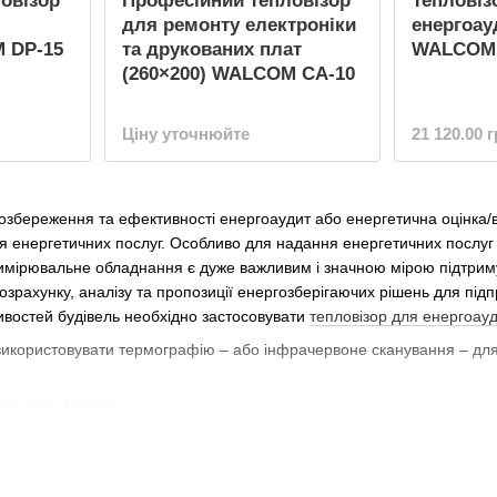
овізор
Професійний тепловізор
Тепловіз
для ремонту електроніки
енергоау
 DP-15
та друкованих плат
WALCOM 
(260×200) WALCOM CA-10
Ціну уточнюйте
21 120.00 
озбереження та ефективності енергоаудит або енергетична оцінка/в
ня енергетичних послуг. Особливо для надання енергетичних послуг
имірювальне обладнання є дуже важливим і значною мірою підтримує
озрахунку, аналізу та пропозиції енергозберігаючих рішень для пі
ивостей будівель необхідно застосовувати
тепловізор для енергоау
икористовувати термографію – або інфрачервоне сканування – для ви
рмографічні перевірки?
пературу на поверхні за допомогою інфрачервоних відеокамер та фо