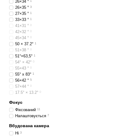
26×34 °
1
тепловому спектрі. Інфра
26×35 °
3
прохолодних. Зроблені зн
27×35 °
1
будівельних робіт, щоб п
33×33 °
1
41×31 °
0
Розрізняють внутрішнє та
42×32 °
0
погодних умов. Внутрішнє 
45×34 °
0
Втрата тепла, яка виявлен
50 × 37.2°
1
температури зовнішньої п
51×38 °
0
високоточні тепловізори
51°×63,5°
1
54° × 42°
0
В термографії використо
55×43 °
0
температури на поверхні
55° х 83°
1
електричні з’єднання або
56×42 °
5
енергоефективності засто
57×44 °
0
17.5° × 13.2°
0
Застосування
тепловізор
знімки конкретизують чи 
Фокус
мокре ізоляційне покрит
Фіксований
11
Налаштовується
7
Типи приладів 
Вбудована камера
При проведенні енергоауд
Ні
3