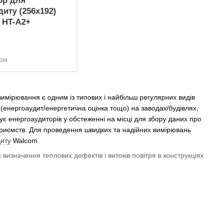
ор для
диту (256x192)
HT-A2+
грн
имірювання є одним із типових і найбільш регулярних видів
 (енергоаудит/енергетична оцінка тощо) на заводах/будівлях,
 енергоаудиторів у обстеженні на місці для збору даних про
дприємств. Для проведення швидких та надійних вимірювань
диту
Walcom.
значення теплових дефектів і витоків повітря в конструкціях
токамер. Ці пристрої бачать світло, яке знаходиться в