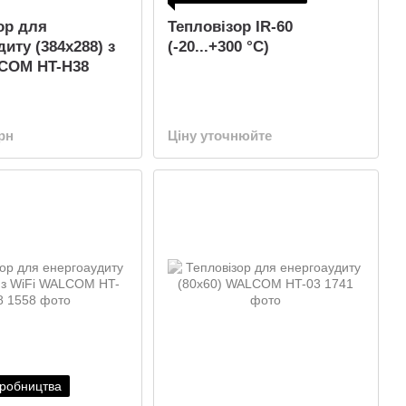
ор для
Тепловізор IR-60
иту (384x288) з
(-20...+300 °C)
LCOM HT-H38
грн
Ціну уточнюйте
иробництва