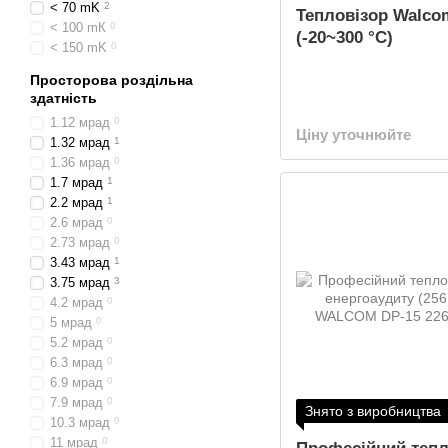
< 70 mK
2
Тепловізор Walco
< 100 mК
0
(-20~300 °C)
< 150 mK
0
Просторова роздільна
здатність
1.12 мрад
0
Ціну уточнюйте
1.32 мрад
1
1.36 мрад
0
1.7 мрад
1
2.2 мрад
1
2.6 мрад
0
2.73 мрад
0
3.43 мрад
1
3.75 мрад
3
4.2 мрад
0
5 мрад
0
5.2 мрад
0
6.3 мрад
0
6.9 мрад
0
7.9 мрад
0
Знято з виробництва
10.3 мрад
0
11 мрад
0